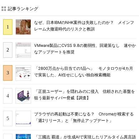
記事ランキング
なぜ、日本IBMのNHK案件は失敗したのか？ メインフ
レーム大撤退時代のリスクと教訓
VMware製品にCVSS 9.8の脆弱性、回避策なし 速やか
なアップデートを推奨
「2800万点から目当ての1品へ」 モノタロウが4カ月
で実装した、AI任せにしない独自検索機能
「正規ユーザー」を隠れみのに侵入 信頼された基盤を
狙う最新サイバー脅威【調査】
ブラウザの再起動は不要になる？ Chromeが模索する
「週2リリース」と「無停止アップデート」
「三國志 覇道」が生成AIで実現したリアルタイム異言語