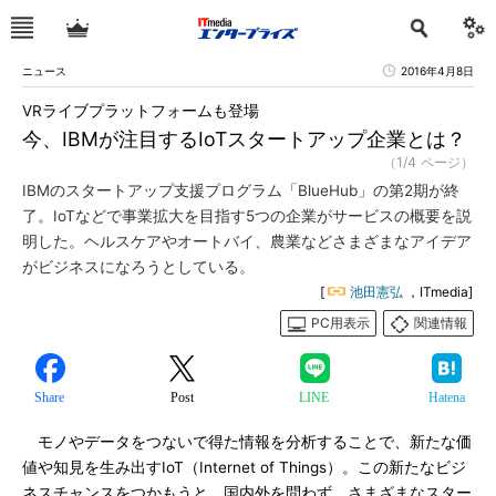
ニュース
2016年4月8日
VRライブプラットフォームも登場
今、IBMが注目するIoTスタートアップ企業とは？
（1/4 ページ）
IBMのスタートアップ支援プログラム「BlueHub」の第2期が終
了。IoTなどで事業拡大を目指す5つの企業がサービスの概要を説
明した。ヘルスケアやオートバイ、農業などさまざまなアイデア
がビジネスになろうとしている。
[
池田憲弘
，ITmedia]
PC用表示
関連情報
Share
Post
LINE
Hatena
モノやデータをつないで得た情報を分析することで、新たな価
値や知見を生み出すIoT（Internet of Things）。この新たなビジ
ネスチャンスをつかもうと、国内外を問わず、さまざまなスター