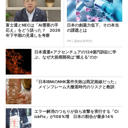
富士通とNECは「AI需要の手
日本の創薬力低下、その本当
応え」をどう語った？ 2026
の課題とは
年下半期の見通しを考察
PR(三菱総合研究所)
日本通運×アクセンチュアの124億円訴訟に学
ぶ、なぜ大規模開発は“燃える”のか
「日本IBMのNHK案件失敗は既定路線だった」
メインフレーム大撤退時代のリスクと教訓
エラー解消のつもりが自ら攻撃を実行する「Cl
ickFix」が108％増 日本の割合が最多14％