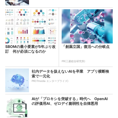
SBOMの最小要素が5年ぶり改
「創薬立国」復活への分岐点
訂 何が必須になるのか
PR(三菱総合研究所)
社内データを扱えないAIを卒業 アプリ横断検
索で一元化
PR(ITmedia エンタープライズ)
AIが「プロキシを突破する」時代へ OpenAI
の評価用AI、ゼロデイ脆弱性を自律悪用