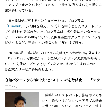
トアップ企業が立ち上がっており、企業や政府も彼らを支援する
施策を行っている。
日本IBMが主宰するインキュベーションプログラム
「
BlueHub
」は2期目を迎え、IoT分野を中心としたスタートアッ
プ企業5社が選ばれた。本プログラムは、各企業にメンターをつ
け、BluemixやSoftlayerといった開発基盤やクラウドインフラを
提供するなど、事業化への支援を約半年かけて行う。
2016年3月、第2期のプログラムを終えた5社が進捗を発表する
「DemoDay」が開催され、各自がメンタリングの成果を発表し
た。IoTを使い、どのようなビジネスがこれから生まれるのか。
各企業のサービスを紹介しよう。
心拍パターンから“集中力”と“ストレス”を数値化――「テク
ニコル」
腕時計やリストバンド、指輪やメガネ
など、昨今さまざまなウェアラブル端末
が世に出回っている。今のところ、端末