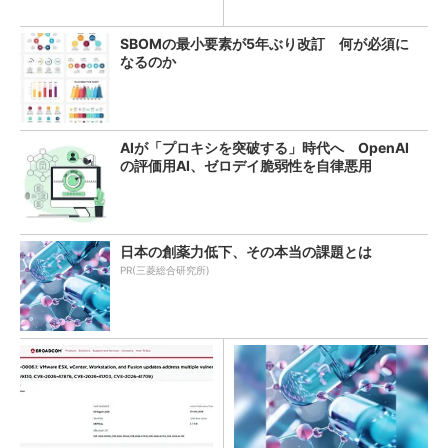
教訓
SBOMの最小要素が5年ぶり改訂 何が必須に
なるのか
AIが「プロキシを突破する」時代へ OpenAI
の評価用AI、ゼロデイ脆弱性を自律悪用
日本の創薬力低下、その本当の課題とは
PR(三菱総合研究所)