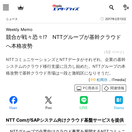
ニュース
2017年2月13日
Weekly Memo
競合が戦々恐々!? NTTグループが基幹クラウド
へ本格攻勢
（1/2 ページ）
NTTコミュニケーションズとNTTデータがそれぞれ、企業の基幹
システムのクラウド移行支援に注力し始めた。NTTグループの本
格攻勢で基幹クラウド市場は一段と激戦区になりそうだ。
[
松岡功
，ITmedia]
PC用表示
関連情報
Share
Post
LINE
Hatena
NTT ComがSAPシステム向けクラウド基盤サービスを提供
NTTグループで企業向けクラウド事業を展開するNTTコミュニ