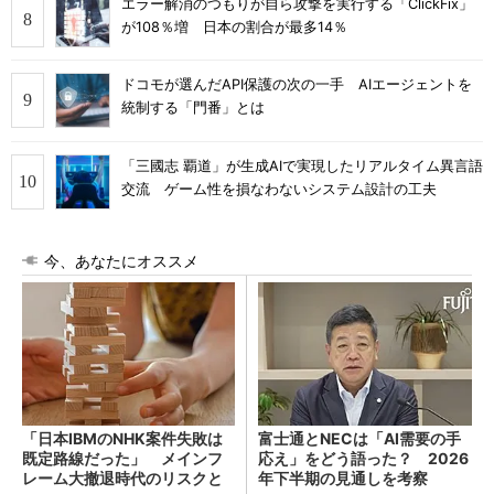
エラー解消のつもりが自ら攻撃を実行する「ClickFix」
が108％増 日本の割合が最多14％
ドコモが選んだAPI保護の次の一手 AIエージェントを
統制する「門番」とは
「三國志 覇道」が生成AIで実現したリアルタイム異言語
交流 ゲーム性を損なわないシステム設計の工夫
今、あなたにオススメ
「日本IBMのNHK案件失敗は
富士通とNECは「AI需要の手
既定路線だった」 メインフ
応え」をどう語った？ 2026
レーム大撤退時代のリスクと
年下半期の見通しを考察