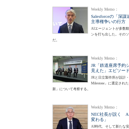
Weekly Memo：
Salesforce
主導権争いの行方
AIエージェントが多数動
ンを打ち出した。そのソ
だ。
Weekly Memo：
JR「鉄道座席予約
見えた」エピソー
JRと日立製作所が設計・
Milestone」に選
新」について考察する。
Weekly Memo：
NEC社長が説く 
変わる」
AI時代、そして新たな