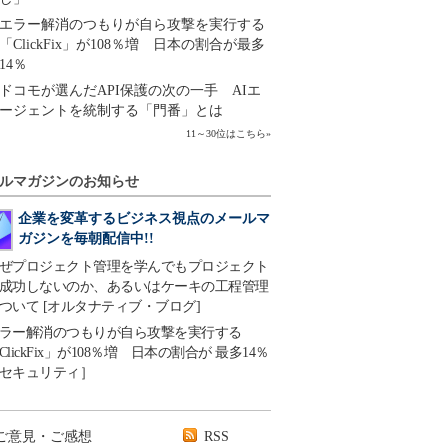
エラー解消のつもりが自ら攻撃を実行する
「ClickFix」が108％増 日本の割合が最多
14％
ドコモが選んだAPI保護の次の一手 AIエ
ージェントを統制する「門番」とは
11～30位はこちら
»
ルマガジンのお知らせ
企業を変革するビジネス視点のメールマ
ガジンを毎朝配信中!!
ぜプロジェクト管理を学んでもプロジェクト
成功しないのか、あるいはケーキの工程管理
ついて [オルタナティブ・ブログ]
ラー解消のつもりが自ら攻撃を実行する
ClickFix」が108％増 日本の割合が 最多14％
セキュリティ］
ご意見・ご感想
RSS