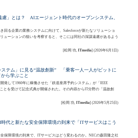
の「深謀遠慮」とは？ AIエージェント時代のオープンシステム、
き回る企業の業務システムに向けて、Salesforceが新たなソリューショ
リューションの狙いを考察すると、そこには同社の深謀遠慮があるよう
[松岡 功,
ITmedia
]
(
2026年6月1日
)
システム」に見る“温故創新” 「乗客一人一人がビットに
ドから学ぶこと
開発して1960年に稼働させた「鉄道座席予約システム」が「IEEE
定されたことを受けて記念式典が開催された。その内容からIT分野の「温故創
[松岡 功,
ITmedia
]
(
2026年5月25日
)
AI時代と新たな安全保障環境の到来で「ITサービスはこう
安全保障環境の到来で、ITサービスはどう変わるのか。NECの森田隆之社