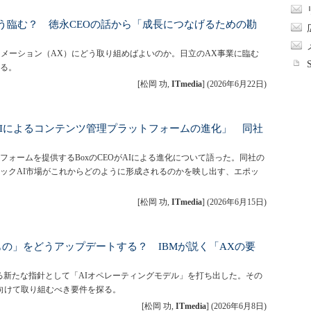
う臨む？ 徳永CEOの話から「成長につなげるための勘
ーメーション（AX）にどう取り組めばよいのか。日立のAX事業に臨む
る。
[松岡 功,
ITmedia
]
(
2026年6月22日
)
る「AIによるコンテンツ管理プラットフォームの進化」 同社
フォームを提供するBoxのCEOがAIによる進化について語った。同社の
ックAI市場がこれからどのように形成されるのかを映し出す、エポッ
[松岡 功,
ITmedia
]
(
2026年6月15日
)
の」をどうアップデートする？ IBMが説く「AXの要
ける新たな指針として「AIオペレーティングモデル」を打ち出した。その
向けて取り組むべき要件を探る。
[松岡 功,
ITmedia
]
(
2026年6月8日
)