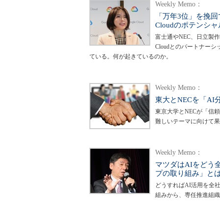
Weekly Memo：
「万年3位」を挽回で
Cloudのポテンシャ
富士通やNEC、日立製作
Cloudとのパートナーシ
ている。何が起きているのか。
Weekly Memo：
東大とNECを「A
東京大学とNECが「信
難しいテーマに向けて果
Weekly Memo：
マツダはAIをどう
プの取り組み」と
どうすればAI活用を全
組みから、専任推進組織