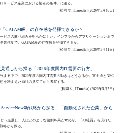
ITサービス産業における勝者の条件」に迫る。
[松岡 功,
ITmedia
]
(
2026年5月18日
)
Iで「GAFAM級」の存在感を発揮できるか？
連サービスの取り組みを明らかにした。インフラからアプリケーションまで
事業体制で、GAFAM級の存在感を発揮できるか。
[松岡 功,
ITmedia
]
(
2026年5月11日
)
績見通しから探る「2026年度国内IT需要の行方」
まる中で、2026年度の国内IT需要の動きはどうなるか。富士通とNEC
想を踏まえた両社の見立てから考察する。
[松岡 功,
ITmedia
]
(
2026年5月7日
)
ServiceNow新戦略から探る、「自動化された企業」から
らどう進展し、人はどのような役割を果たすのか。「AI社員」も現れた
事業戦略から探る。