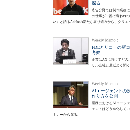
探る
広告分野では制作業務に
の仕事が一部で奪われつ
い」と語るAdobeの新たな取り組みから、クリ
Weekly Memo：
FDEとリコーの新
考察
企業はAXに向けてどの
サル会社と最近よく聞く
Weekly Memo：
AIエージェントの投
作り方を公開
業務におけるAIエージ
ェントはどう進化してい
ミナーから探る。