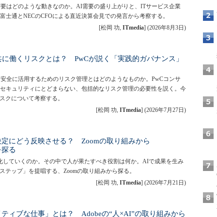
需要はどのような動きなのか。AI需要の盛り上がりと、ITサービス企業
富士通とNECのCFOによる直近決算会見での発言から考察する。
[松岡 功,
ITmedia
]
(
2026年8月3日
)
共に働くリスクとは？ PwCが説く「実践的ガバナンス」
・安全に活用するためのリスク管理とはどのようなものか。PwCコンサ
セキュリティにとどまらない、包括的なリスク管理の必要性を説く。今
リスクについて考察する。
[松岡 功,
ITmedia
]
(
2026年7月27日
)
定にどう反映させる？ Zoomの取り組みから
を探る
進化していくのか。その中で人が果たすべき役割は何か。AIで成果を生み
のステップ」を提唱する、Zoomの取り組みから探る。
[松岡 功,
ITmedia
]
(
2026年7月21日
)
ティブな仕事」とは？ Adobeの“人×AI”の取り組みから