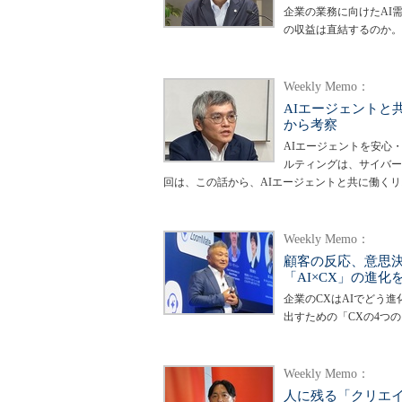
企業の業務に向けたAI
の収益は直結するのか。
Weekly Memo：
AIエージェントと
から考察
AIエージェントを安心
ルティングは、サイバー
回は、この話から、AIエージェントと共に働く
Weekly Memo：
顧客の反応、意思決
「AI×CX」の進化
企業のCXはAIでどう
出すための「CXの4つ
Weekly Memo：
人に残る「クリエイ