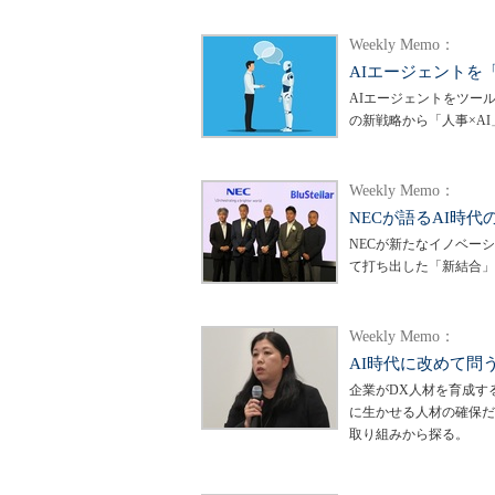
Weekly Memo：
AIエージェントを
AIエージェントをツール
の新戦略から「人事×A
Weekly Memo：
NECが語るAI時
NECが新たなイノベー
て打ち出した「新結合」
Weekly Memo：
AI時代に改めて問
企業がDX人材を育成す
に生かせる人材の確保だ
取り組みから探る。