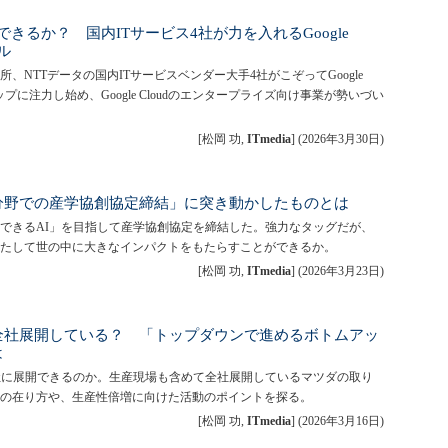
きるか？ 国内ITサービス4社が力を入れるGoogle
ル
所、NTTデータの国内ITサービスベンダー大手4社がこぞってGoogle
ップに注力し始め、Google Cloudのエンタープライズ向け事業が勢いづい
[松岡 功,
ITmedia
]
(
2026年3月30日
)
I分野での産学協創協定締結」に突き動かしたものとは
頼できるAI」を目指して産学協創協定を締結した。強力なタッグだが、
たして世の中に大きなインパクトをもたらすことができるか。
[松岡 功,
ITmedia
]
(
2026年3月23日
)
全社展開している？ 「トップダウンで進めるボトムアッ
は
社に展開できるのか。生産現場も含めて全社展開しているマツダの取り
の在り方や、生産性倍増に向けた活動のポイントを探る。
[松岡 功,
ITmedia
]
(
2026年3月16日
)