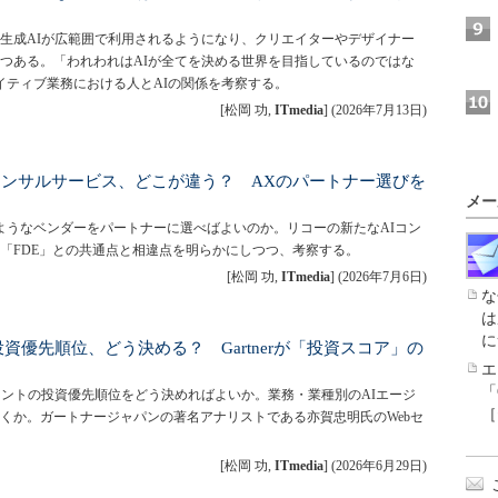
生成AIが広範囲で利用されるようになり、クリエイターやデザイナー
つある。「われわれはAIが全てを決める世界を目指しているのではな
エイティブ業務における人とAIの関係を考察する。
[松岡 功,
ITmedia
]
(
2026年7月13日
)
コンサルサービス、どこが違う？ AXのパートナー選びを
メー
ようなベンダーをパートナーに選べばよいのか。リコーの新たなAIコン
「FDE」との共通点と相違点を明らかにしつつ、考察する。
[松岡 功,
ITmedia
]
(
2026年7月6日
)
な
は
に
資優先順位、どう決める？ Gartnerが「投資スコア」の
エ
「
ェントの投資優先順位をどう決めればよいか。業務・業種別のAIエージ
［
くか。ガートナージャパンの著名アナリストである亦賀忠明氏のWebセ
[松岡 功,
ITmedia
]
(
2026年6月29日
)