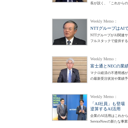
長が説く、「これからの
Weekly Memo：
NTTグループはA
NTTグループがAI関
フルスタックで提供する
Weekly Memo：
富士通とNECの業
マクロ経済の不透明感が強
の最新受注状況や業績予
Weekly Memo：
「AI社員」も登場 
逆算するAI活用
企業のAI活用はこれか
ServiceNowの新たな