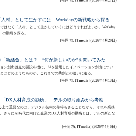
[松岡 功,
ITmedia
]
(
2026年4月27日
)
「人材」として生かすには Workdayの新戦略から探る
ではなく「人材」として生かしていくにはどうすればよいか。Workday
I」の勘所を探る。
[松岡 功,
ITmedia
]
(
2026年4月20日
)
代の「新結合」とは？ “何が新しいのか”を聞いてみた
ション創出拠点の開設を機に、AIを活用したイノベーション創出につい
とはどのようなものか。これまでの共創との違いに迫る。
[松岡 功,
ITmedia
]
(
2026年4月13日
)
う「DX人材育成の勘所」 デルの取り組みから考察
る上で重要なのは、デジタル技術の修得もさることながら、それを業務
。さらにAI時代に向けた企業のDX人材育成の勘所とは。デルの新たな
[松岡 功,
ITmedia
]
(
2026年4月6日
)