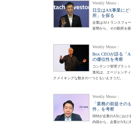
Weekly Memo：
日立はAX事業にど
所」を探る
企業はAIトランスフォ
姿勢から、その勘所を探
Weekly Memo：
Box CEOが語
の優位性を考察
コンテンツ管理プラット
進化は、エージェンティ
クメイキングな動きの一つともいえそうだ。
Weekly Memo：
「業務の前提そのも
件」を考察
IBMが企業のAXにお
内容から、企業がAXに