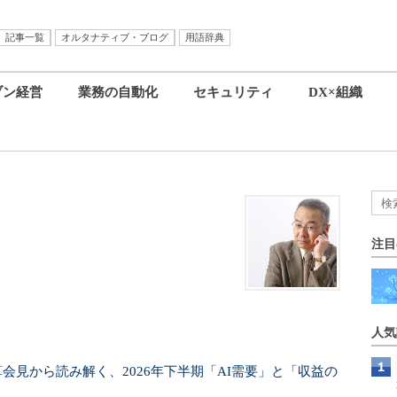
記事一覧
オルタナティブ・ブログ
用語辞典
ブン経営
業務の自動化
セキュリティ
DX×組織
注目
人気
算会見から読み解く、2026年下半期「AI需要」と「収益の