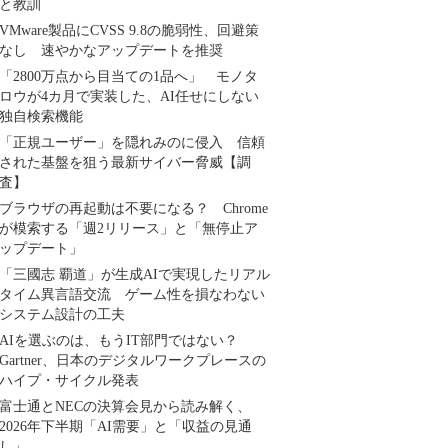
と教訓
VMware製品にCVSS 9.8の脆弱性、回避策
なし 速やかなアップデートを推奨
「2800万点から目当ての1品へ」 モノタ
ロウが4カ月で実装した、AI任せにしない
独自検索機能
「正規ユーザー」を隠れみのに侵入 信頼
された基盤を狙う最新サイバー脅威【調
査】
ブラウザの再起動は不要になる？ Chrome
が模索する「週2リリース」と「無停止ア
ップデート」
「三國志 覇道」が生成AIで実現したリアル
タイム異言語交流 ゲーム性を損なわない
システム設計の工夫
AIを選ぶのは、もうIT部門ではない？
Gartner、日本のデジタルワークプレースの
ハイプ・サイクル発表
富士通とNECの決算会見から読み解く、
2026年下半期「AI需要」と「収益の見通
し」