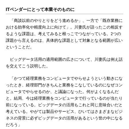
ITベンダーにとって本業そのものに
「商談以前のやりとりをどう進めるか」、一方で「既存業務に
おける効率化や精度向上に向けて」。川妻氏が語ったこの相反す
るような課題は、考えてみると根っこでつながっている。2つの
課題から言えるのは、具体的な課題として対象となる範囲が広い
ということだ。
ビッグデータ活用の適用範囲の広さについて、川妻氏は例え話
を交えてこう説明した。
「かつて経理業務をコンピュータでやらせようという動きにな
ったとき、経理部門がきちんと業務をこなしているのになぜコン
ピュータでやらせるのか、と議論になった。何がよくなるんだ
と。結局、今は経理業務をコンピュータで行っているのが当たり
前になっている。ビッグデータの活用もこれと同じ意味合いだと
考えている。やがては製品やサービス、ひいてはさまざまなビジ
ネスの背景に必ずビッグデータの活用があるという世の中になる
だろう」