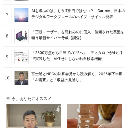
AIを選ぶのは、もうIT部門ではない？ Gartner、日本の
デジタルワークプレースのハイプ・サイクル発表
「正規ユーザー」を隠れみのに侵入 信頼された基盤を
狙う最新サイバー脅威【調査】
「2800万点から目当ての1品へ」 モノタロウが4カ月
で実装した、AI任せにしない独自検索機能
富士通とNECの決算会見から読み解く、2026年下半期
「AI需要」と「収益の見通し」
今、あなたにオススメ