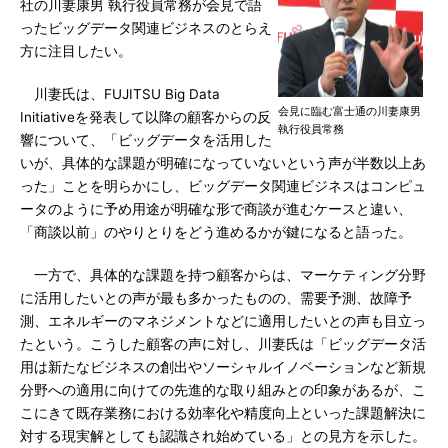
社の川妻康男 執行役員常務が会見で語
ったビッグデータ関連ビジネスのとらえ
方に注目したい。
川妻氏は、FUJITSU Big Data
会見に臨む富士通の川妻康男
Initiativeを発表して以降の顧客からの反
執行役員常務
響について、「ビッグデータを活用した
いが、具体的な課題が明確になっていないという声が半数以上あ
った」ことを明らかにし、ビッグデータ関連ビジネスはコンピュ
ータのように予め用途が明確な形で商談が進むケースと違い、
「商談以前」のやりとりをどう進めるかが鍵になると語った。
一方で、具体的な課題を持つ顧客からは、マーケティング分野
に活用したいとの声が最も多かったものの、需要予測、故障予
測、エネルギーのマネジメントなどに適用したいとの声も目立っ
たという。こうした顧客の声に対し、川妻氏は「ビッグデータ活
用は新たなビジネスの創出やソーシャルイノベーションなど新規
分野への適用に向けての先進的な取り組みとの印象があるが、こ
こにきて既存業務における効率化や精度向上といった課題解決に
対する現実解としても認識され始めている」との見方を示した。