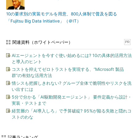
10の要求別の実装モデルを用意、800人体制で普及を図る
「Fujitsu Big Data Initiative」（＠IT）
関連資料（ホワイトペーパー）
PR
AIエージェントを今すぐ使い始めるには? 10の具体的活用方法
と導入のヒント
コストを抑えてゼロトラストを実現する、“Microsoft 製品
群”の有効な活用方法
情シスも把握しきれない? グループ全体で脆弱性やリスクを洗
い出すには
5分で分かる「AI駆動開発エージェント」 要件定義から設計・
実装・テストまで
経営層の「AI導入しろ」で予算破綻? 95%が陥る失敗と隠れコ
ストのわな
記事ランキング