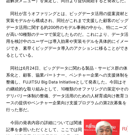
題解決メニュー）を策定し、同日より提供開始すると発表した。
同社が言うオファリングとは、ビッグデータ活用の提案資材と
実装モデルから構成され、同社がこれまで支援した顧客のビッグ
データ活用に関する約200件のモデル事例の中から、特にニーズ
が高い10種類のテーマで策定したものだ。これにより、データ活
用を検討中のユーザーは導入効果や実装モデルを具体的にイメー
ジでき、素早くビッグデータ導入のアクションに移ることができ
るとしている。
同社は6月24日、ビッグデータに関わる製品・サービス群の体
系化と、顧客、協業パートナー、ベンチャー企業への支援体制を
整備し、FUJITSU Big Data Initiativeとして発表した。今回はそ
の継続的な取り組みとして、10種類のオファリングの策定やその
デリバリー体制の整備、データ活用のための人材育成向け教育コ
ースの提供やベンチャー企業向け支援プログラムの第2次募集を
行った形だ。
今回の発表内容の詳細については関連
記事を参照いただくとして、ここでは同