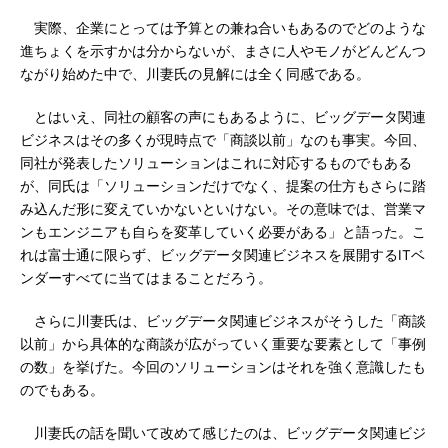
実際、企業にとっては予算との兼ね合いもあるのでどのような
進ちょくを示すかは分からないが、まさに人やモノがどんどんつ
ながり始めた中で、川妻氏の見解には全く同感である。
とはいえ、同社の顧客の声にもあるように、ビッグデータ関連
ビジネスはその多くが現時点で「商談以前」なのも事実。今回、
同社が発表したソリューションはこれに対応するものでもある
が、同氏は「ソリューションだけでなく、提案の仕方もさらに踏
み込んだ形に変えていかないといけない。その意味では、営業マ
ンもエンジニアも自らを変革していく必要がある」と語った。こ
れは富士通に限らず、ビッグデータ関連ビジネスを展開するITベ
ンダーすべてに当てはまることだろう。
さらに川妻氏は、ビッグデータ関連ビジネスがそうした「商談
以前」から具体的な商談が広がっていく重要な要素として「事例
の数」を挙げた。今回のソリューションはそれを強く意識したも
のでもある。
川妻氏の話を聞いて改めて感じたのは、ビッグデータ関連ビジ