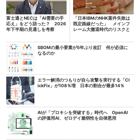
富士通とNECは「AI需要の手
「日本IBMのNHK案件失敗は
応え」をどう語った？ 2026
既定路線だった」 メインフ
年下半期の見通しを考察
レーム大撤退時代のリスクと
教訓
SBOMの最小要素が5年ぶり改訂 何が必須に
なるのか
エラー解消のつもりが自ら攻撃を実行する「Cl
ickFix」が108％増 日本の割合が最多14％
AIが「プロキシを突破する」時代へ OpenAI
の評価用AI、ゼロデイ脆弱性を自律悪用