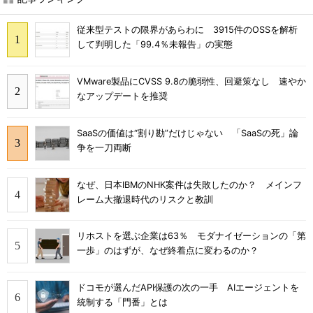
従来型テストの限界があらわに 3915件のOSSを解析
して判明した「99.4％未報告」の実態
VMware製品にCVSS 9.8の脆弱性、回避策なし 速やか
なアップデートを推奨
SaaSの価値は“割り勘”だけじゃない 「SaaSの死」論
争を一刀両断
なぜ、日本IBMのNHK案件は失敗したのか？ メインフ
レーム大撤退時代のリスクと教訓
リホストを選ぶ企業は63％ モダナイゼーションの「第
一歩」のはずが、なぜ終着点に変わるのか？
ドコモが選んだAPI保護の次の一手 AIエージェントを
統制する「門番」とは