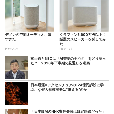
デノンの空間オーディオ、凄
クラファン5,600万円以上！
すぎた
話題のスピーカーを試してみ
た
PR(デノン)
PR(デノン)
富士通とNECは「AI需要の手応え」をどう語っ
た？ 2026年下半期の見通しを考察
日本通運×アクセンチュアの124億円訴訟に学
ぶ、なぜ大規模開発は“燃える”のか
「日本IBMのNHK案件失敗は既定路線だった」