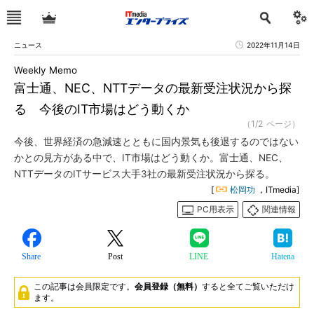
ニュース
2022年11月14日
Weekly Memo
富士通、NEC、NTTデータの最新受注状況から探
る 今後のIT市場はどう動くか
（1/2 ページ）
今後、世界経済の急減速とともに国内景気も後退するのではない
かとの見方がある中で、IT市場はどう動くか。富士通、NEC、
NTTデータのITサービス大手3社の最新受注状況から探る。
[
松岡功
，ITmedia]
PC用表示
関連情報
Share
Post
LINE
Hatena
この記事は会員限定です。
会員登録（無料）
すると全てご覧いただけ
ます。