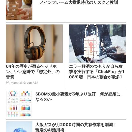
メインフレーム大撤退時代のリスクと教訓
64年の歴史が宿るヘッドホ
エラー解消のつもりが自ら攻
ン、いい意味で「想定外」の
撃を実行する「ClickFix」が1
音質
08％増 日本の割合が最多1
4％
PR(Marshall Group AB)
SBOMの最小要素が5年ぶり改訂 何が必須に
なるのか
大阪ガスが月2000時間の共有作業を削減！
現場のAI活用術