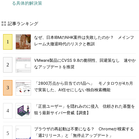
る具体的解決策
記事ランキング
なぜ、日本IBMのNHK案件は失敗したのか？ メインフ
レーム大撤退時代のリスクと教訓
VMware製品にCVSS 9.8の脆弱性、回避策なし 速やか
なアップデートを推奨
「2800万点から目当ての1品へ」 モノタロウが4カ月
で実装した、AI任せにしない独自検索機能
「正規ユーザー」を隠れみのに侵入 信頼された基盤を
狙う最新サイバー脅威【調査】
ブラウザの再起動は不要になる？ Chromeが模索する
「週2リリース」と「無停止アップデート」