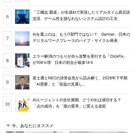
「三國志 覇道」が生成AIで実現したリアルタイム異言語
交流 ゲーム性を損なわないシステム設計の工夫
AIを選ぶのは、もうIT部門ではない？ Gartner、日本の
デジタルワークプレースのハイプ・サイクル発表
エラー解消のつもりが自ら攻撃を実行する「ClickFix」
が108％増 日本の割合が最多14％
富士通とNECの決算会見から読み解く、2026年下半期
「AI需要」と「収益の見通し」
AIエージェントの全社展開、どうやれば成功する？
「点の成功」を「面の変革」に変える道筋
今、あなたにオススメ