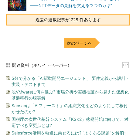
――NTTデータの見解を支える“2つのカギ”
過去の連載記事が 728 件あります
次のページへ
関連資料（ホワイトペーパー）
PR
5分で分かる「AI駆動開発エージェント」 要件定義から設計・
実装・テストまで
脱VMwareに何を選ぶ? 市場分析や実機検証から見えた仮想化
基盤移行の現実解
Sansanは「AIファースト」の組織文化をどのようにして根付
かせたのか?
国税庁の次世代基幹システム「KSK2」稼働開始に向けて、対
応すべき変更点とは?
Salesforce活用を軌道に乗せるには? “よくある課題”を解消す