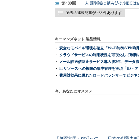
489
人員削減に踏み込むNECは
過去の連載記事が 488 件あります
キーマンズネット 製品情報
安全なモバイル環境を確立「Wi-Fi制御/VPN利用の強制
クラウドサービスの利用状況を可視化して制御する「次
メール誤送信防止サービス導入後2年、データ流
ITリソースへの権限の集中管理を実現「ID・アクセス管理 『I
費用対効果に優れたロードバランサーでビジネ
今、あなたにオススメ
「創薬立国」復活への
日本の創薬力低