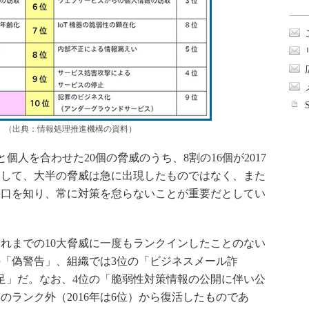
18」（出典：情報処理推進機構の資料）
と個人を合わせた20個の脅威のうち、8割の16個が2017
をして、大半の脅威は急に出現したものではなく、また
手口を知り、常に対策を怠らないことが重要だとしてい
これまでの10大脅威に一度もランクインしたことのない
の「偽警告」、組織では3位の「ビジネスメール詐
足」だ。なお、4位の「脆弱性対策情報の公開に伴い公
年のランク外（2016年は6位）から復活したものであ