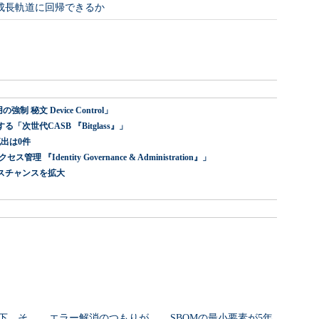
成長軌道に回帰できるか
 秘文 Device Control」
世代CASB 『Bitglass』」
出は0件
dentity Governance & Administration』」
スチャンスを拡大
下、そ
エラー解消のつもりが
SBOMの最小要素が5年