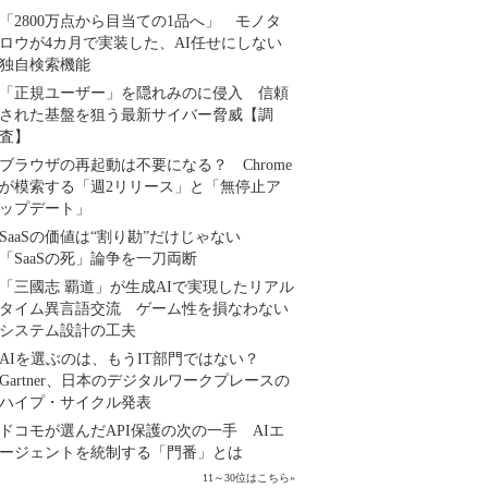
「2800万点から目当ての1品へ」 モノタ
ロウが4カ月で実装した、AI任せにしない
独自検索機能
「正規ユーザー」を隠れみのに侵入 信頼
された基盤を狙う最新サイバー脅威【調
査】
ブラウザの再起動は不要になる？ Chrome
が模索する「週2リリース」と「無停止ア
ップデート」
SaaSの価値は“割り勘”だけじゃない
「SaaSの死」論争を一刀両断
「三國志 覇道」が生成AIで実現したリアル
タイム異言語交流 ゲーム性を損なわない
システム設計の工夫
AIを選ぶのは、もうIT部門ではない？
Gartner、日本のデジタルワークプレースの
ハイプ・サイクル発表
ドコモが選んだAPI保護の次の一手 AIエ
ージェントを統制する「門番」とは
11～30位はこちら
»