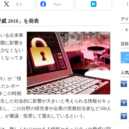
［
見る
Share
アイ
威 2018」を発表
キ
いる出来事
範囲に影響を
注目
も少なくない
しくなってき
人気
A）が「情
題したレポー
毎年この時期
発生した社会的に影響が大きいと考えられる情報セキュ
出し、この分野の研究者や企業の実務担当者など100人
会」が審議・投票して選出しているという。