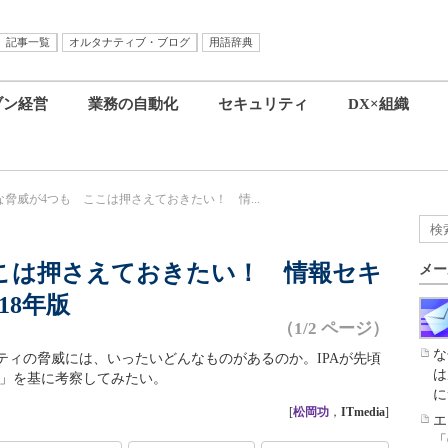
記事一覧
オルタナティブ・ブログ
用語辞典
ブン経営
業務の自動化
セキュリティ
DX×組織
な脅威が4つも ここは押さえておきたい！ 情...
こは押さえておきたい！ 情報セキ
メー
18年版
（1/2 ページ）
な
ティの脅威には、いったいどんなものがあるのか。IPAが先頃
は
18」を基に考察してみたい。
に
[
松岡功
，
ITmedia
]
エ
「