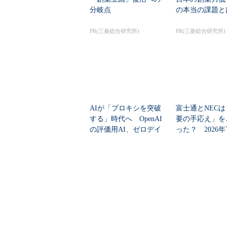
分岐点
の本当の課題と
PR(三菱総合研究所)
PR(三菱総合研究所)
AIが「プロキシを突破
富士通とNECは
する」時代へ OpenAI
要の手応え」を
の評価用AI、ゼロデイ
った？ 2026
脆弱性を自...
の見通しを考...