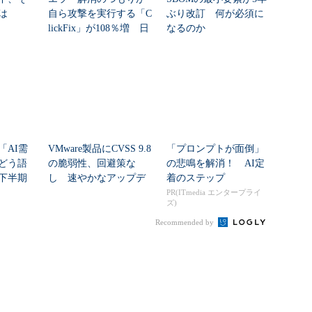
は
自ら攻撃を実行する「C
ぶり改訂 何が必須に
lickFix」が108％増 日
なるのか
本の割...
「AI需
VMware製品にCVSS 9.8
「プロンプトが面倒」
どう語
の脆弱性、回避策な
の悲鳴を解消！ AI定
年下半期
し 速やかなアップデ
着のステップ
ートを推...
PR(ITmedia エンタープライ
ズ)
Recommended by