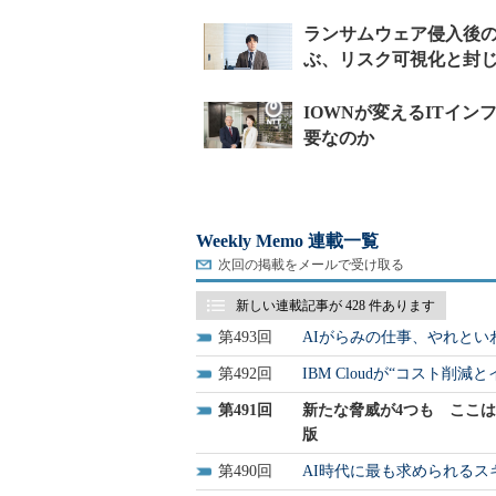
Weekly Memo 連載一覧
次回の掲載をメールで受け取る
新しい連載記事が 428 件あります
493
AIがらみの仕事、やれと
492
IBM Cloudが“コスト
491
新たな脅威が4つも ここは
版
490
AI時代に最も求められるス