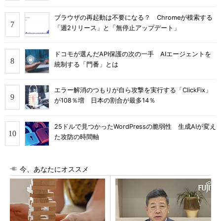
ブラウザの再起動は不要になる？ Chromeが模索する
「週2リリース」と「無停止アップデート」
ドコモが選んだAPI保護の次の一手 AIエージェントを
統制する「門番」とは
エラー解消のつもりが自ら攻撃を実行する「ClickFix」
が108％増 日本の割合が最多14％
25ドルで見つかったWordPressの脆弱性 生成AIが変え
た攻防の時間軸
今、あなたにオススメ