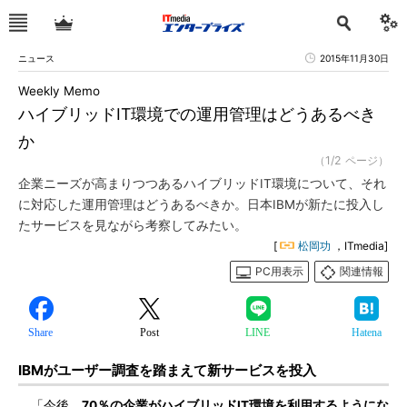
ニュース
2015年11月30日
Weekly Memo
ハイブリッドIT環境での運用管理はどうあるべき
か
（1/2 ページ）
企業ニーズが高まりつつあるハイブリッドIT環境について、それ
に対応した運用管理はどうあるべきか。日本IBMが新たに投入し
たサービスを見ながら考察してみたい。
[
松岡功
，ITmedia]
PC用表示
関連情報
Share
Post
LINE
Hatena
IBMがユーザー調査を踏まえて新サービスを投入
「今後、
70％の企業がハイブリッドIT環境を利用するようにな