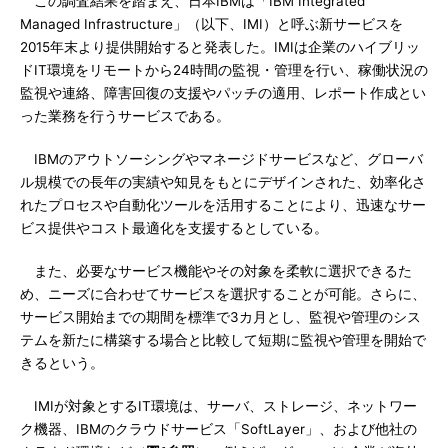
この調査結果を踏まえ、日本IBMは「IBM Integrated
Managed Infrastructure」（以下、IMI）と呼ぶ新サービスを
2015年末より提供開始すると発表した。IMIは企業のハイブリッ
ドIT環境をリモートから24時間の監視・管理を行い、稼働状況の
監視や連絡、障害回復の支援やパッチの適用、レポート作成とい
った業務を行うサービスである。
IBMのアウトソーシングやマネージドサービスなど、グローバ
ル規模での長年の実績や知見をもとにデザインされた、効率化さ
れたプロセスや自動化ツールを活用することにより、迅速なサー
ビス提供やコスト最適化を支援するとしている。
また、必要なサービス機能やその対象を柔軟に選択できるた
め、ニーズに合わせてサービスを選択することが可能。さらに、
サービス開始までの期間を標準で3カ月とし、監視や管理のシス
テムを新たに構築する場合と比較して短期に監視や管理を開始で
きるという。
IMIが対象とするIT環境は、サーバ、ストレージ、ネットワー
ク機器、IBMのクラウドサービス「SoftLayer」、および他社の