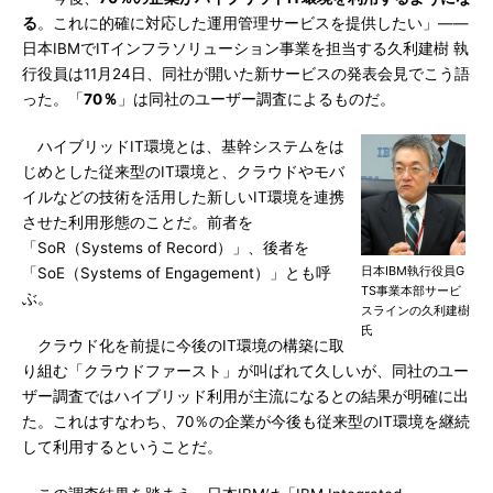
る
。これに的確に対応した運用管理サービスを提供したい」――
日本IBMでITインフラソリューション事業を担当する久利建樹 執
行役員は11月24日、同社が開いた新サービスの発表会見でこう語
った。「
70％
」は同社のユーザー調査によるものだ。
ハイブリッドIT環境とは、基幹システムをは
じめとした従来型のIT環境と、クラウドやモバ
イルなどの技術を活用した新しいIT環境を連携
させた利用形態のことだ。前者を
「SoR（Systems of Record）」、後者を
日本IBM執行役員G
「SoE（Systems of Engagement）」とも呼
TS事業本部サービ
ぶ。
スラインの久利建樹
氏
クラウド化を前提に今後のIT環境の構築に取
り組む「クラウドファースト」が叫ばれて久しいが、同社のユー
ザー調査ではハイブリッド利用が主流になるとの結果が明確に出
た。これはすなわち、70％の企業が今後も従来型のIT環境を継続
して利用するということだ。