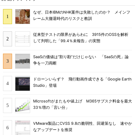
なぜ、日本IBMのNHK案件は失敗したのか？ メインフ
レーム大撤退時代のリスクと教訓
従来型テストの限界があらわに 3915件のOSSを解析
して判明した「99.4％未報告」の実態
SaaSの価値は“割り勘”だけじゃない 「SaaSの死」論
争を一刀両断
ドローンいらず？ 飛行動画作成できる「Google Earth
Studio」登場
Microsoftがまたもや値上げ M365サブスク料金を最大
33％増の「言い分」
VMware製品にCVSS 9.8の脆弱性、回避策なし 速やか
なアップデートを推奨