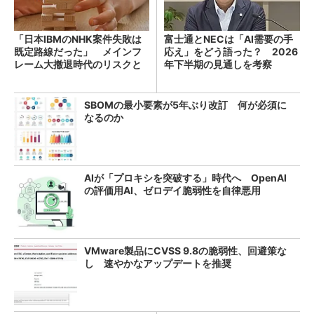
「日本IBMのNHK案件失敗は
富士通とNECは「AI需要の手
既定路線だった」 メインフ
応え」をどう語った？ 2026
レーム大撤退時代のリスクと
年下半期の見通しを考察
教訓
SBOMの最小要素が5年ぶり改訂 何が必須に
なるのか
AIが「プロキシを突破する」時代へ OpenAI
の評価用AI、ゼロデイ脆弱性を自律悪用
VMware製品にCVSS 9.8の脆弱性、回避策な
し 速やかなアップデートを推奨