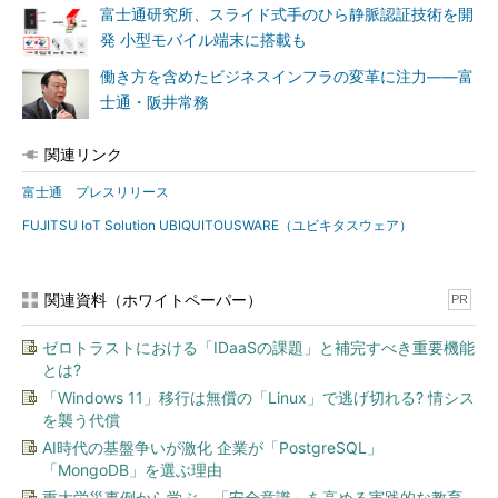
富士通研究所、スライド式手のひら静脈認証技術を開
発 小型モバイル端末に搭載も
働き方を含めたビジネスインフラの変革に注力――富
士通・阪井常務
関連リンク
富士通 プレスリリース
FUJITSU IoT Solution UBIQUITOUSWARE（ユビキタスウェア）
関連資料（ホワイトペーパー）
PR
ゼロトラストにおける「IDaaSの課題」と補完すべき重要機能
とは?
「Windows 11」移行は無償の「Linux」で逃げ切れる? 情シス
を襲う代償
AI時代の基盤争いが激化 企業が「PostgreSQL」
「MongoDB」を選ぶ理由
重大労災事例から学ぶ、「安全意識」を高める実践的な教育