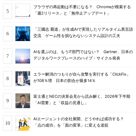
ブラウザの再起動は不要になる？ Chromeが模索する
「週2リリース」と「無停止アップデート」
「三國志 覇道」が生成AIで実現したリアルタイム異言語
交流 ゲーム性を損なわないシステム設計の工夫
AIを選ぶのは、もうIT部門ではない？ Gartner、日本の
デジタルワークプレースのハイプ・サイクル発表
エラー解消のつもりが自ら攻撃を実行する「ClickFix」
が108％増 日本の割合が最多14％
富士通とNECの決算会見から読み解く、2026年下半期
「AI需要」と「収益の見通し」
AIエージェントの全社展開、どうやれば成功する？
「点の成功」を「面の変革」に変える道筋