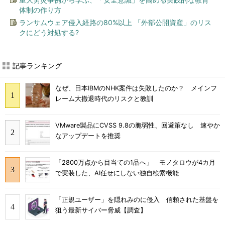
体制の作り方
ランサムウェア侵入経路の80%以上 「外部公開資産」のリス
クにどう対処する?
記事ランキング
なぜ、日本IBMのNHK案件は失敗したのか？ メインフ
レーム大撤退時代のリスクと教訓
VMware製品にCVSS 9.8の脆弱性、回避策なし 速やか
なアップデートを推奨
「2800万点から目当ての1品へ」 モノタロウが4カ月
で実装した、AI任せにしない独自検索機能
「正規ユーザー」を隠れみのに侵入 信頼された基盤を
狙う最新サイバー脅威【調査】