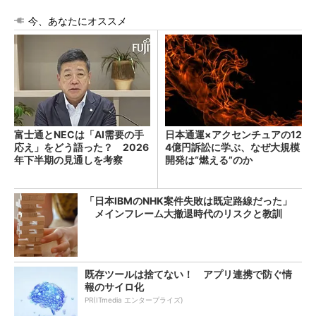
今、あなたにオススメ
富士通とNECは「AI需要の手
日本通運×アクセンチュアの12
応え」をどう語った？ 2026
4億円訴訟に学ぶ、なぜ大規模
年下半期の見通しを考察
開発は“燃える”のか
「日本IBMのNHK案件失敗は既定路線だった」
メインフレーム大撤退時代のリスクと教訓
既存ツールは捨てない！ アプリ連携で防ぐ情
報のサイロ化
PR(ITmedia エンタープライズ)