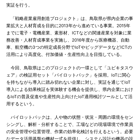
実証を行う。
「戦略産業雇用創造プロジェクト」は、鳥取県が県内企業の事
業拡大と人材育成を目的に2013年から進めている事業。2015年
までに電子・電機産業、素形材、ICTなどの関連産業を対象に業
務改善・人材育成事業を実施し、2016年度から医療機器、自動
車、航空機の3つの特定成長分野でIoTやビッグデータなどICTの
活用により高度化、付加価値・生産性向上を目指している。
今回、鳥取県はこのプロジェクトの一環として「ユビキタスウ
ェア」の検証用セット「パイロットパック」を採用。IoTに関心
を持ちながら導入に踏み切れない企業に対し、実証を通じてIoT
導入による効果検証を実体験する機会を提供し、県内企業におけ
るIoTの普及促進や生産性向上向けたIoT適用検討ツールとして活
用するという。
パイロットパックは、人や物の状態・状況・周囲の環境をセン
シングし、解析・分析することで、工場などの現場環境で作業員
の安全管理や位置管理、作業の効率化検討を行えるという。必要
なデータ活用基盤や機材一式を提供し、システム設計や機器の設