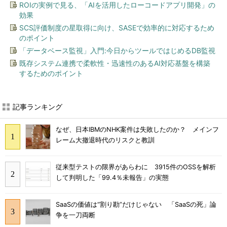
ROIの実例で見る、「AIを活用したローコードアプリ開発」の
効果
SCS評価制度の星取得に向け、SASEで効率的に対応するため
のポイント
「データベース監視」入門:今日からツールではじめるDB監視
既存システム連携で柔軟性・迅速性のあるAI対応基盤を構築
するためのポイント
記事ランキング
なぜ、日本IBMのNHK案件は失敗したのか？ メインフ
レーム大撤退時代のリスクと教訓
従来型テストの限界があらわに 3915件のOSSを解析
して判明した「99.4％未報告」の実態
SaaSの価値は“割り勘”だけじゃない 「SaaSの死」論
争を一刀両断