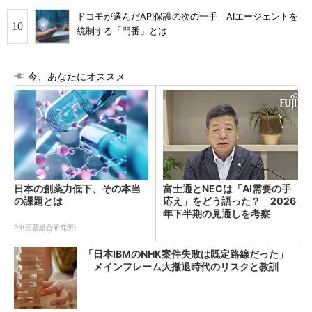
ドコモが選んだAPI保護の次の一手 AIエージェントを
統制する「門番」とは
今、あなたにオススメ
日本の創薬力低下、その本当
富士通とNECは「AI需要の手
の課題とは
応え」をどう語った？ 2026
年下半期の見通しを考察
PR(三菱総合研究所)
「日本IBMのNHK案件失敗は既定路線だった」
メインフレーム大撤退時代のリスクと教訓