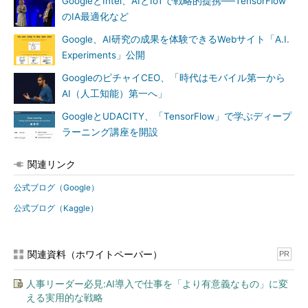
GoogleとIntel、AIとIoTで戦略的提携──TensorFlow
のIA最適化など
Google、AI研究の成果を体験できるWebサイト「A.I.
Experiments」公開
GoogleのピチャイCEO、「時代はモバイル第一から
AI（人工知能）第一へ」
GoogleとUDACITY、「TensorFlow」で学ぶディープ
ラーニング講座を開設
関連リンク
公式ブログ（Google）
公式ブログ（Kaggle）
関連資料（ホワイトペーパー）
PR
人事リーダー必見:AI導入で仕事を「より有意義なもの」に変
える実用的な戦略