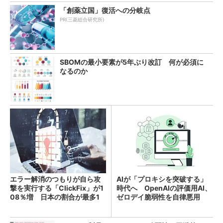
「創薬立国」復活への分岐点
PR(三菱総合研究所)
SBOMの最小要素が5年ぶり改訂 何が必須に
なるのか
エラー解消のつもりが自ら攻
AIが「プロキシを突破する」
撃を実行する「ClickFix」が1
時代へ OpenAIの評価用AI、
08％増 日本の割合が最多1
ゼロデイ脆弱性を自律悪用
4％