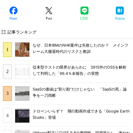
Share
Post
LINE
Hatena
記事ランキング
なぜ、日本IBMのNHK案件は失敗したのか？ メインフ
レーム大撤退時代のリスクと教訓
従来型テストの限界があらわに 3915件のOSSを解析
して判明した「99.4％未報告」の実態
SaaSの価値は“割り勘”だけじゃない 「SaaSの死」論
争を一刀両断
ドローンいらず？ 飛行動画作成できる「Google Earth
Studio」登場
VMware製品にCVSS 9.8の脆弱性、回避策なし 速やか