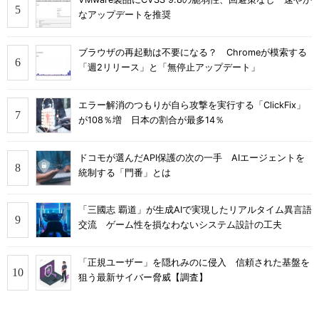
なアップデートを推奨
ブラウザの再起動は不要になる？ Chromeが模索する
「週2リリース」と「無停止アップデート」
エラー解消のつもりが自ら攻撃を実行する「ClickFix」
が108％増 日本の割合が最多14％
ドコモが選んだAPI保護の次の一手 AIエージェントを
統制する「門番」とは
「三國志 覇道」が生成AIで実現したリアルタイム異言語
交流 ゲーム性を損なわないシステム設計の工夫
「正規ユーザー」を隠れみのに侵入 信頼された基盤を
狙う最新サイバー脅威【調査】