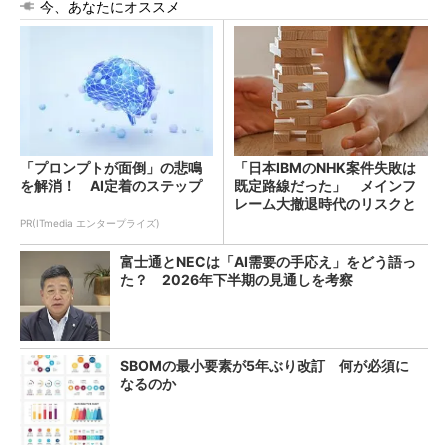
今、あなたにオススメ
「プロンプトが面倒」の悲鳴
「日本IBMのNHK案件失敗は
を解消！ AI定着のステップ
既定路線だった」 メインフ
レーム大撤退時代のリスクと
教訓
PR(ITmedia エンタープライズ)
富士通とNECは「AI需要の手応え」をどう語っ
た？ 2026年下半期の見通しを考察
SBOMの最小要素が5年ぶり改訂 何が必須に
なるのか