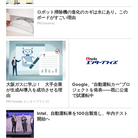
ロボット掃除機の進化のカギは水にあり。この
ボードがすごい理由
PR(Dreame)
大阪ガスに学ぶ！ 大手企業
Google、“自動運転カー”プロ
が生成AI導入を成功させる理
ジェクトを発表――既に公道
由
で試運転中
PR(ITmedia エンタープライズ)
Intel、自動運転車を100台製造し、年内テスト
開始へ