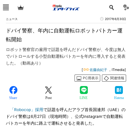
ニュース
2017年6月30日
ドバイ警察、年内に自動運転ロボットパトカー運
転開始
ロボット警察官の雇用で話題を呼んだドバイ警察が、今度は無人
でパトロールする小型自動運転パトカーを年内に導入すると発表
した。（動画あり）
[
佐藤由紀子
，ITmedia]
PC用表示
関連情報
Share
Post
LINE
Hatena
「Robocop」採用
で話題を呼んだアラブ首長国連邦（UAE）の
ドバイ警察は6月27日（現地時間）、公式Instagramで自動運転
パトカーを年内に路上で運転させると発表した。