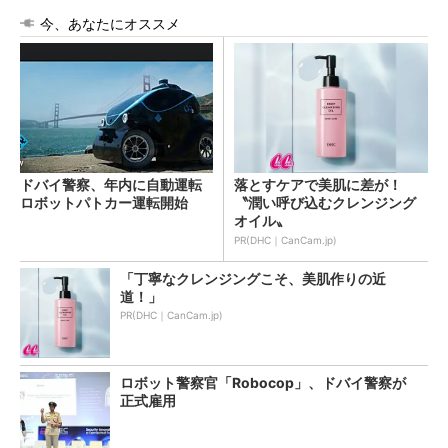
今、あなたにオススメ
ドバイ警察、年内に自動運転
落とすケアで美肌に差が！
ロボットパトカー運転開始
〝潤い呼び込むクレンジング
オイル〟
PR(DHC｜CanCam.jp)
「丁寧なクレンジングこそ、美肌作りの近
道！」
PR(DHC｜CanCam.jp)
ロボット警察官「Robocop」、ドバイ警察が
正式雇用