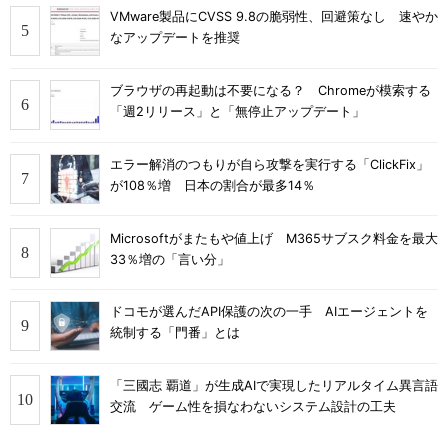
VMware製品にCVSS 9.8の脆弱性、回避策なし 速やか
なアップデートを推奨
ブラウザの再起動は不要になる？ Chromeが模索する
「週2リリース」と「無停止アップデート」
エラー解消のつもりが自ら攻撃を実行する「ClickFix」
が108％増 日本の割合が最多14％
Microsoftがまたもや値上げ M365サブスク料金を最大
33％増の「言い分」
ドコモが選んだAPI保護の次の一手 AIエージェントを
統制する「門番」とは
「三國志 覇道」が生成AIで実現したリアルタイム異言語
交流 ゲーム性を損なわないシステム設計の工夫