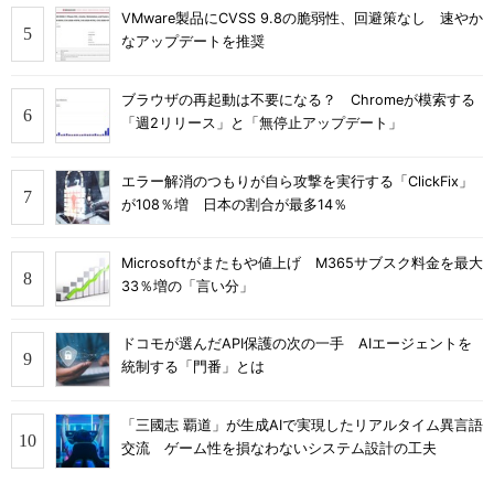
VMware製品にCVSS 9.8の脆弱性、回避策なし 速やか
なアップデートを推奨
ブラウザの再起動は不要になる？ Chromeが模索する
「週2リリース」と「無停止アップデート」
エラー解消のつもりが自ら攻撃を実行する「ClickFix」
が108％増 日本の割合が最多14％
Microsoftがまたもや値上げ M365サブスク料金を最大
33％増の「言い分」
ドコモが選んだAPI保護の次の一手 AIエージェントを
統制する「門番」とは
「三國志 覇道」が生成AIで実現したリアルタイム異言語
交流 ゲーム性を損なわないシステム設計の工夫