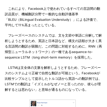
これにより、Facebook上で使われているすべての言語間の翻
訳品質が、機械翻訳分野で一般的な自動評価基準
「BLEU（BiLingual Evaluation Understudy）」による評価で、
平均して11％高まったとしている。
フレーズベースのシステムでは、文を文節や単語に分解して解
析しようとするため、英語と日本語など、構文の語順が大きく異
る言語間の翻訳が困難だ。この問題に対処するために、RNN（再
帰型ニューラルネットワーク）の一種であるsequence-to-
sequence LSTM（long short-term memory）を採用した。
LSTMは文全体の文脈を解析しようとするため、フレーズベー
スのシステムより正確で自然な翻訳が可能という。Facebookが
比較サンプルとして提示したトルコ語から英語への翻訳例では、
LSTMでの翻訳は「イズミルがなぜノーと言ったのか、彼らが理
解するとは思わない」と意味が通るものになっている。