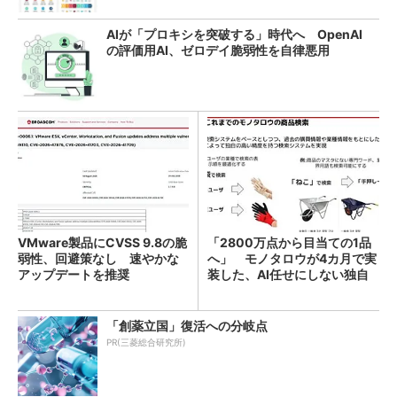
AIが「プロキシを突破する」時代へ OpenAI
の評価用AI、ゼロデイ脆弱性を自律悪用
VMware製品にCVSS 9.8の脆
「2800万点から目当ての1品
弱性、回避策なし 速やかな
へ」 モノタロウが4カ月で実
アップデートを推奨
装した、AI任せにしない独自
検索機能
「創薬立国」復活への分岐点
PR(三菱総合研究所)