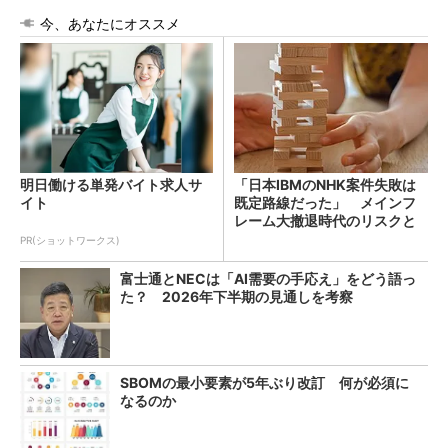
今、あなたにオススメ
明日働ける単発バイト求人サ
「日本IBMのNHK案件失敗は
イト
既定路線だった」 メインフ
レーム大撤退時代のリスクと
教訓
PR(ショットワークス)
富士通とNECは「AI需要の手応え」をどう語っ
た？ 2026年下半期の見通しを考察
SBOMの最小要素が5年ぶり改訂 何が必須に
なるのか