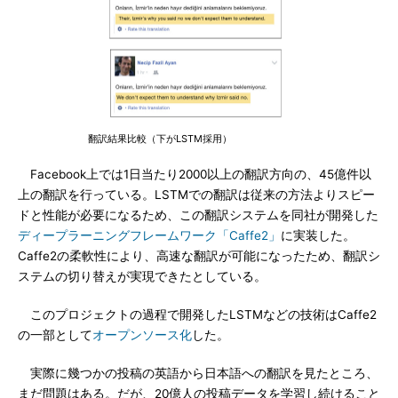
翻訳結果比較（下がLSTM採用）
Facebook上では1日当たり2000以上の翻訳方向の、45億件以
上の翻訳を行っている。LSTMでの翻訳は従来の方法よりスピー
ドと性能が必要になるため、この翻訳システムを同社が開発した
ディープラーニングフレームワーク「Caffe2」
に実装した。
Caffe2の柔軟性により、高速な翻訳が可能になったため、翻訳シ
ステムの切り替えが実現できたとしている。
このプロジェクトの過程で開発したLSTMなどの技術はCaffe2
の一部として
オープンソース化
した。
実際に幾つかの投稿の英語から日本語への翻訳を見たところ、
まだ問題はある。だが、20億人の投稿データを学習し続けること