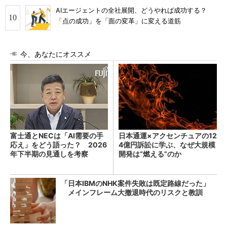
AIエージェントの全社展開、どうやれば成功する？
「点の成功」を「面の変革」に変える道筋
今、あなたにオススメ
富士通とNECは「AI需要の手
日本通運×アクセンチュアの12
応え」をどう語った？ 2026
4億円訴訟に学ぶ、なぜ大規模
年下半期の見通しを考察
開発は“燃える”のか
「日本IBMのNHK案件失敗は既定路線だった」
メインフレーム大撤退時代のリスクと教訓