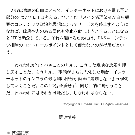
DNSは言論の自由にとって、インターネットにおける最も弱い
部分の1つだとEFFは考える。ひとたびドメイン管理業者が自ら顧
客のコンテンツや政治的思想によってサービスを停止するように
なれば、政府や力のある団体も停止を命じようとすることになる
とEFFは懸念している。それを避けるためには、DNSをコンテン
ツ排除のコントロールポイントとして使わないのが得策だとい
う。
「われわれがなすべきことの1つは、こうした危険な決定を押
し戻すことだ。もう1つは、事態がさらに悪化した場合、インタ
ーネットのインフラの最も弱い部分が簡単に崩壊しないよう強化
していくことだ。この2つは矛盾せず、同じ目的に向かうこと
だ。われわれにはそれが可能だし、しなければならない」
Copyright © ITmedia, Inc. All Rights Reserved.
関連情報
関連記事