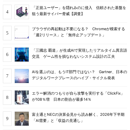
「正規ユーザー」を隠れみのに侵入 信頼された基盤を
狙う最新サイバー脅威【調査】
ブラウザの再起動は不要になる？ Chromeが模索する
「週2リリース」と「無停止アップデート」
「三國志 覇道」が生成AIで実現したリアルタイム異言語
交流 ゲーム性を損なわないシステム設計の工夫
AIを選ぶのは、もうIT部門ではない？ Gartner、日本の
デジタルワークプレースのハイプ・サイクル発表
エラー解消のつもりが自ら攻撃を実行する「ClickFix」
が108％増 日本の割合が最多14％
富士通とNECの決算会見から読み解く、2026年下半期
「AI需要」と「収益の見通し」