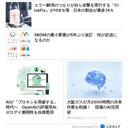
エラー解消のつもりが自ら攻撃を実行する「Cl
ickFix」が108％増 日本の割合が最多14％
SBOMの最小要素が5年ぶり改訂 何が必須に
なるのか
AIが「プロキシを突破する」
大阪ガスが月2000時間の共有
時代へ OpenAIの評価用AI、
作業を削減！ 現場のAI活用
ゼロデイ脆弱性を自律悪用
術
PR(ITmedia エンタープライズ)
Recommended by