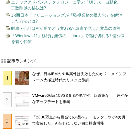
ニデックアドバンステクノロジーに学ぶ「UIテスト自動化」
工数削減の秘訣は?
JR西日本ITソリューションズが「監視業務の属人化」を解消
した方法とは?
財務・会計はAI活用でどう変わる? 調査で見えた変革の道筋
「Windows 11」移行は無償の「Linux」で逃げ切れる? 情シス
を襲う代償
記事ランキング
なぜ、日本IBMのNHK案件は失敗したのか？ メインフ
レーム大撤退時代のリスクと教訓
VMware製品にCVSS 9.8の脆弱性、回避策なし 速やか
なアップデートを推奨
「2800万点から目当ての1品へ」 モノタロウが4カ月
で実装した、AI任せにしない独自検索機能