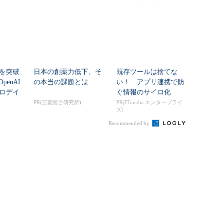
シを突破
日本の創薬力低下、そ
既存ツールは捨てな
enAI
の本当の課題とは
い！ アプリ連携で防
ゼロデイ
ぐ情報のサイロ化
PR(三菱総合研究所)
PR(ITmedia エンタープライ
ズ)
Recommended by