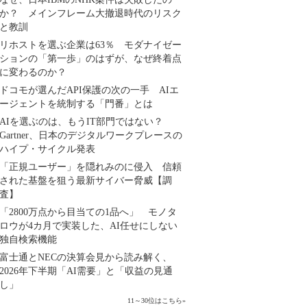
か？ メインフレーム大撤退時代のリスク
と教訓
リホストを選ぶ企業は63％ モダナイゼー
ションの「第一歩」のはずが、なぜ終着点
に変わるのか？
ドコモが選んだAPI保護の次の一手 AIエ
ージェントを統制する「門番」とは
AIを選ぶのは、もうIT部門ではない？
Gartner、日本のデジタルワークプレースの
ハイプ・サイクル発表
「正規ユーザー」を隠れみのに侵入 信頼
された基盤を狙う最新サイバー脅威【調
査】
「2800万点から目当ての1品へ」 モノタ
ロウが4カ月で実装した、AI任せにしない
独自検索機能
富士通とNECの決算会見から読み解く、
2026年下半期「AI需要」と「収益の見通
し」
11～30位はこちら
»