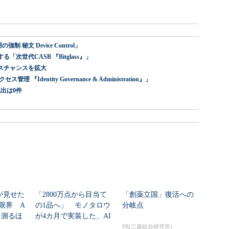
 秘文 Device Control」
世代CASB 『Bitglass』」
スチャンスを拡大
dentity Governance & Administration』」
出は0件
nが見せた
「2800万点から目当て
「創薬立国」復活への
限界 A
の1品へ」 モノタロウ
分岐点
を測るほ
が4カ月で実装した、AI
任せにしな...
PR(三菱総合研究所)