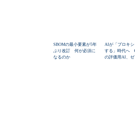
SBOMの最小要素が5年
AIが「プロキ
ぶり改訂 何が必須に
する」時代へ Op
なるのか
の評価用AI、
脆弱性を自...