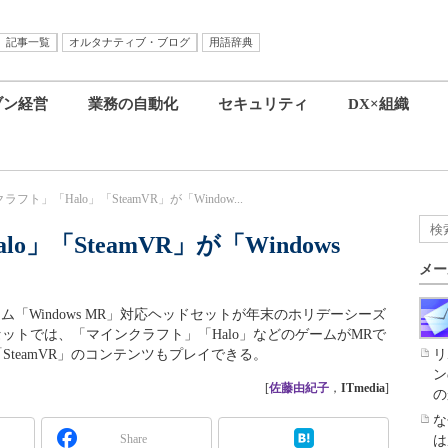
記事一覧
オルタナティブ・ブログ
用語辞典
ブン経営
業務の自動化
セキュリティ
DX×組織
フト」「Halo」「SteamVR」が「Window...
」「SteamVR」が「Windows
メー
ォーム「Windows MR」対応ヘッドセットが年末のホリデーシーズ
ットでは、「マインクラフト」「Halo」などのゲームがMRで
「SteamVR」のコンテンツもプレイできる。
リ
ン
[
佐藤由紀子
，
ITmedia
]
の
な
Share
は