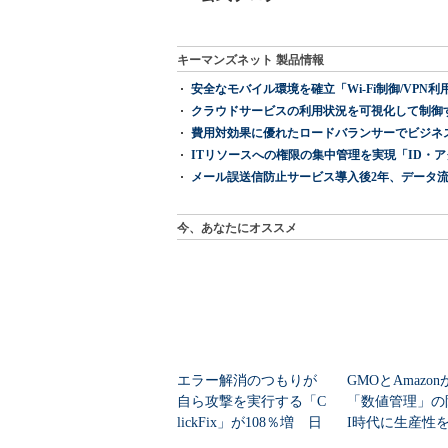
キーマンズネット 製品情報
安全なモバイル環境を確立「Wi-Fi制御/VPN利用の強制
クラウドサービスの利用状況を可視化して制御する「次
費用対効果に優れたロードバランサーでビジネ
ITリソースへの権限の集中管理を実現「ID・アクセス管理 『I
メール誤送信防止サービス導入後2年、データ流
今、あなたにオススメ
エラー解消のつもりが
GMOとAmazo
自ら攻撃を実行する「C
「数値管理」の
lickFix」が108％増 日
I時代に生産性
本の割...
ど現場が...