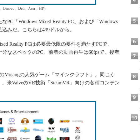
ovo、Dell、Acer、HP）
C「Windows Mixed Reality PC」および「Windows
発売される見込みだ。こちらは499ドルから。
ed Reality PCは必要最低限の要件を満たすPCで、
ra PCは必要十分なスペックのPC。前者の動画再生は60fpsで、後者
傘下のMojangの人気ゲーム「マインクラフト」、同じく
の「Halo」、米ValveのVR技術「SteamVR」向けの各種コンテン