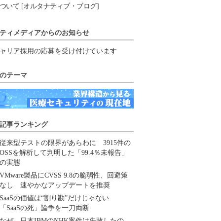
ついて [オルタナティブ・ブログ]
ティメディアからのお知らせ
ャリア採用の応募を受け付けています
のテーマ
記事ランキング
従来型テストの限界があらわに 3915件の
OSSを解析して判明した「99.4％未報告」
の実態
VMware製品にCVSS 9.8の脆弱性、回避策
なし 速やかなアップデートを推奨
SaaSの価値は“割り勘”だけじゃない
「SaaSの死」論争を一刀両断
なぜ、日本IBMのNHK案件は失敗したの