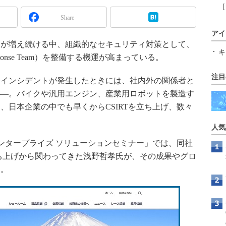
［
Share
アイ
が増え続ける中、組織的なセキュリティ対策として、
キ
dent Response Team）を整備する機運が高まっている。
注目
インシデントが発生したときには、社内外の関係者と
――。バイクや汎用エンジン、産業用ロボットを製造す
、日本企業の中でも早くからCSIRTを立ち上げ、数々
人気
ia エンタープライズ ソリューションセミナー」では、同社
」の立ち上げから関わってきた浅野哲孝氏が、その成果やグロ
た。