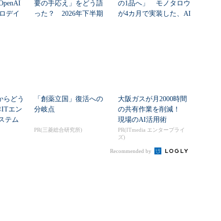
enAI
要の手応え」をどう語
の1品へ」 モノタロウ
ゼロデイ
った？ 2026年下半期
が4カ月で実装した、AI
の見通しを考...
任せにしな...
」からどう
「創薬立国」復活への
大阪ガスが月2000時間
ITエン
分岐点
の共有作業を削減！
システム
現場のAI活用術
PR(三菱総合研究所)
PR(ITmedia エンタープライ
ズ)
Recommended by