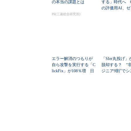
の本当の課題とは
する」時代へ Op
の評価用AI、
脆弱性を自...
PR(三菱総合研究所)
エラー解消のつもりが
「SIer丸投げ
自ら攻撃を実行する「C
脱却する？ “非
lickFix」が108％増 日
ジニア9割”で
本の割...
刷新に挑...