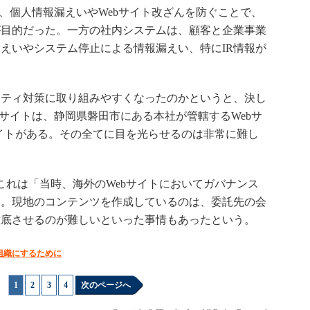
、個人情報漏えいやWebサイト改ざんを防ぐことで、
が目的だった。一方の社内システムは、顧客と企業事業
えいやシステム停止による情報漏えい、特にIR情報が
ティ対策に取り組みやすくなったのかというと、決し
bサイトは、静岡県磐田市にある本社が管轄するWebサ
サイトがある。その全てに目を光らせるのは非常に難し
これは「当時、海外のWebサイトにおいてガバナンス
）。現地のコンテンツを作成しているのは、委託先の会
徹底させるのが難しいといった事情もあったという。
組織にするために
1
|
2
|
3
|
4
次のページへ