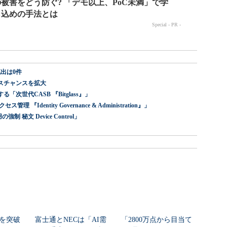
出は0件
スチャンスを拡大
世代CASB 『Bitglass』」
dentity Governance & Administration』」
 秘文 Device Control」
シを突破
富士通とNECは「AI需
「2800万点から目当て