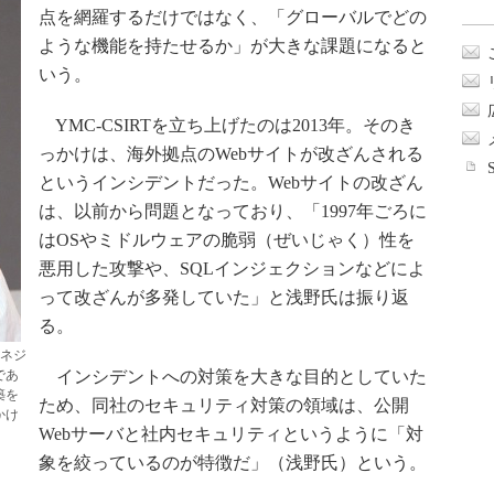
点を網羅するだけではなく、「グローバルでどの
ような機能を持たせるか」が大きな課題になると
いう。
YMC-CSIRTを立ち上げたのは2013年。そのき
っかけは、海外拠点のWebサイトが改ざんされる
というインシデントだった。Webサイトの改ざん
は、以前から問題となっており、「1997年ごろに
はOSやミドルウェアの脆弱（ぜいじゃく）性を
悪用した攻撃や、SQLインジェクションなどによ
って改ざんが多発していた」と浅野氏は振り返
る。
マネジ
であ
インシデントへの対策を大きな目的としていた
築を
ため、同社のセキュリティ対策の領域は、公開
かけ
Webサーバと社内セキュリティというように「対
象を絞っているのが特徴だ」（浅野氏）という。