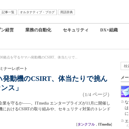
記事一覧
オルタナティブ・ブログ
用語辞典
ブン経営
業務の自動化
セキュリティ
DX×組織
00拠点を守るヤマハ発動機のCSIRT、体当たりで...
ィセミナーレポート
ハ発動機のCSIRT、体当たりで挑ん
メー
ナンス」
（1/4 ページ）
な
を守るか――。ITmedia エンタープライズが11月に開催し
は
におけるCSIRTの取り組みや、セキュリティ対策のトレンド
に
エ
[
タンクフル
，
ITmedia
]
「