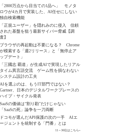
「2800万点から目当ての1品へ」 モノタ
ロウが4カ月で実装した、AI任せにしない
独自検索機能
「正規ユーザー」を隠れみのに侵入 信頼
された基盤を狙う最新サイバー脅威【調
査】
ブラウザの再起動は不要になる？ Chrome
が模索する「週2リリース」と「無停止ア
ップデート」
「三國志 覇道」が生成AIで実現したリアル
タイム異言語交流 ゲーム性を損なわない
システム設計の工夫
AIを選ぶのは、もうIT部門ではない？
Gartner、日本のデジタルワークプレースの
ハイプ・サイクル発表
SaaSの価値は“割り勘”だけじゃない
「SaaSの死」論争を一刀両断
ドコモが選んだAPI保護の次の一手 AIエ
ージェントを統制する「門番」とは
11～30位はこちら
»