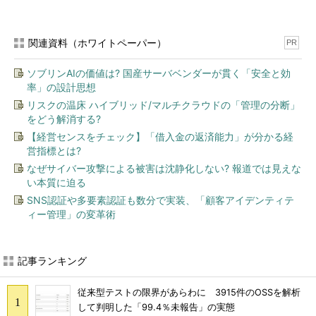
関連資料（ホワイトペーパー）
PR
ソブリンAIの価値は? 国産サーバベンダーが貫く「安全と効
率」の設計思想
リスクの温床 ハイブリッド/マルチクラウドの「管理の分断」
をどう解消する?
【経営センスをチェック】「借入金の返済能力」が分かる経
営指標とは?
なぜサイバー攻撃による被害は沈静化しない? 報道では見えな
い本質に迫る
SNS認証や多要素認証も数分で実装、「顧客アイデンティテ
ィー管理」の変革術
記事ランキング
従来型テストの限界があらわに 3915件のOSSを解析
して判明した「99.4％未報告」の実態