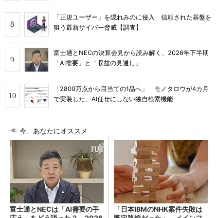
「正規ユーザー」を隠れみのに侵入 信頼された基盤を
狙う最新サイバー脅威【調査】
富士通とNECの決算会見から読み解く、2026年下半期
「AI需要」と「収益の見通し」
「2800万点から目当ての1品へ」 モノタロウが4カ月
で実装した、AI任せにしない独自検索機能
今、あなたにオススメ
富士通とNECは「AI需要の手
「日本IBMのNHK案件失敗は
応え」をどう語った？ 2026
既定路線だった」 メインフ