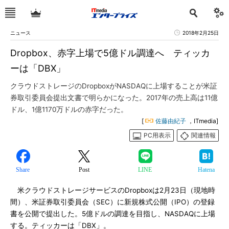
ニュース
2018年2月25日
Dropbox、赤字上場で5億ドル調達へ ティッカ
ーは「DBX」
クラウドストレージのDropboxがNASDAQに上場することが米証
券取引委員会提出文書で明らかになった。2017年の売上高は11億
ドル、1億1170万ドルの赤字だった。
[
佐藤由紀子
，ITmedia]
PC用表示
関連情報
Share
Post
LINE
Hatena
米クラウドストレージサービスのDropboxは2月23日（現地時
間）、米証券取引委員会（SEC）に新規株式公開（IPO）の登録
書を公開で提出した。5億ドルの調達を目指し、NASDAQに上場
する。ティッカーは「DBX」。