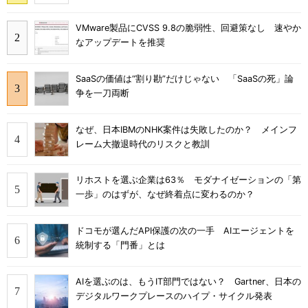
VMware製品にCVSS 9.8の脆弱性、回避策なし 速やか
なアップデートを推奨
SaaSの価値は“割り勘”だけじゃない 「SaaSの死」論
争を一刀両断
なぜ、日本IBMのNHK案件は失敗したのか？ メインフ
レーム大撤退時代のリスクと教訓
リホストを選ぶ企業は63％ モダナイゼーションの「第
一歩」のはずが、なぜ終着点に変わるのか？
ドコモが選んだAPI保護の次の一手 AIエージェントを
統制する「門番」とは
AIを選ぶのは、もうIT部門ではない？ Gartner、日本の
デジタルワークプレースのハイプ・サイクル発表