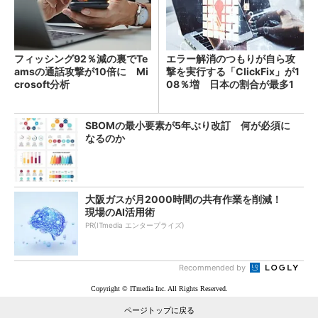
フィッシング92％減の裏でTe
エラー解消のつもりが自ら攻
amsの通話攻撃が10倍に Mi
撃を実行する「ClickFix」が1
crosoft分析
08％増 日本の割合が最多1
4％
SBOMの最小要素が5年ぶり改訂 何が必須に
なるのか
大阪ガスが月2000時間の共有作業を削減！
現場のAI活用術
PR(ITmedia エンタープライズ)
Recommended by
Copyright © ITmedia Inc. All Rights Reserved.
ページトップに戻る