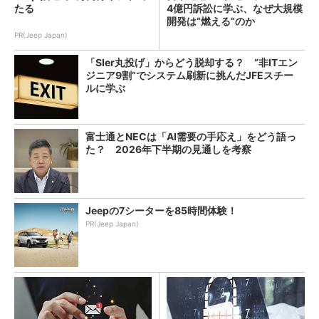
たる
4億円訴訟に学ぶ、なぜ大規模
開発は“燃える”のか
PR(Jeep Japan)
「SIer丸投げ」からどう脱却する？ “非ITエン
ジニア9割”でシステム刷新に挑んだJFEスチー
ルに学ぶ
富士通とNECは「AI需要の手応え」をどう語っ
た？ 2026年下半期の見通しを考察
Jeepの7シーターを85時間体験！
PR(Jeep Japan)