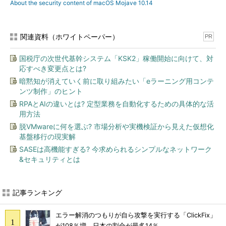
About the security content of macOS Mojave 10.14
関連資料（ホワイトペーパー）
PR
国税庁の次世代基幹システム「KSK2」稼働開始に向けて、対
応すべき変更点とは?
暗黙知が消えていく前に取り組みたい「eラーニング用コンテ
ンツ制作」のヒント
RPAとAIの違いとは? 定型業務を自動化するための具体的な活
用方法
脱VMwareに何を選ぶ? 市場分析や実機検証から見えた仮想化
基盤移行の現実解
SASEは高機能すぎる? 今求められるシンプルなネットワーク
&セキュリティとは
記事ランキング
エラー解消のつもりが自ら攻撃を実行する「ClickFix」
が108％増 日本の割合が最多14％