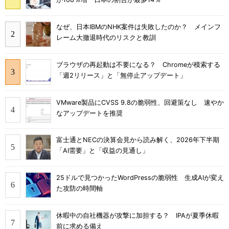
なぜ、日本IBMのNHK案件は失敗したのか？ メインフ
レーム大撤退時代のリスクと教訓
ブラウザの再起動は不要になる？ Chromeが模索する
「週2リリース」と「無停止アップデート」
VMware製品にCVSS 9.8の脆弱性、回避策なし 速やか
なアップデートを推奨
富士通とNECの決算会見から読み解く、2026年下半期
「AI需要」と「収益の見通し」
25ドルで見つかったWordPressの脆弱性 生成AIが変え
た攻防の時間軸
休暇中の自社機器が攻撃に加担する？ IPAが夏季休暇
前に求める備え