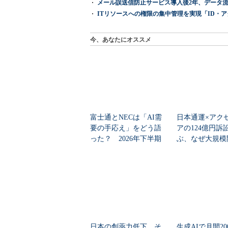
メール誤送信防止サービス導入後2年、データ流
ITリソースへの権限の集中管理を実現「ID・アクセス管理 『I
今、あなたにオススメ
富士通とNECは「AI需
日本通運×アク
要の手応え」をどう語
アの124億円訴
った？ 2026年下半期
ぶ、なぜ大規模
の見通しを考...
は“燃える”のか
日本の創薬力低下、そ
生成AIで月間20