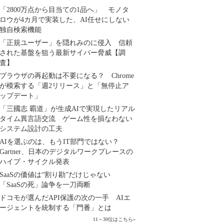
「2800万点から目当ての1品へ」 モノタ
ロウが4カ月で実装した、AI任せにしない
独自検索機能
「正規ユーザー」を隠れみのに侵入 信頼
された基盤を狙う最新サイバー脅威【調
査】
ブラウザの再起動は不要になる？ Chrome
が模索する「週2リリース」と「無停止ア
ップデート」
「三國志 覇道」が生成AIで実現したリアル
タイム異言語交流 ゲーム性を損なわない
システム設計の工夫
AIを選ぶのは、もうIT部門ではない？
Gartner、日本のデジタルワークプレースの
ハイプ・サイクル発表
SaaSの価値は“割り勘”だけじゃない
「SaaSの死」論争を一刀両断
ドコモが選んだAPI保護の次の一手 AIエ
ージェントを統制する「門番」とは
11～30位はこちら
»