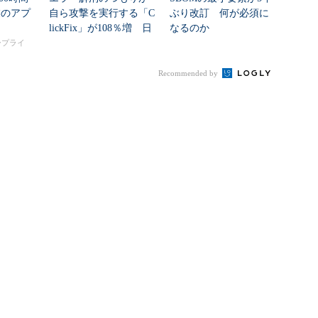
のアプ
自ら攻撃を実行する「C
ぶり改訂 何が必須に
lickFix」が108％増 日
なるのか
本の割...
タープライ
Recommended by