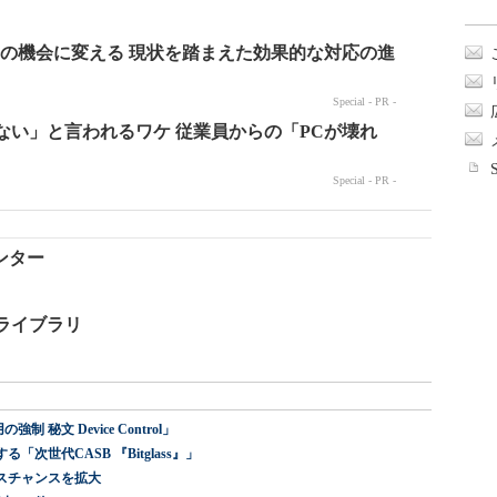
ンター
ツライブラリ
 秘文 Device Control」
世代CASB 『Bitglass』」
スチャンスを拡大