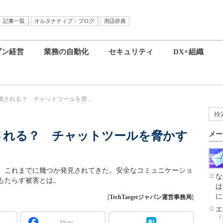
記事一覧
オルタナティブ・ブログ
用語辞典
ブン経営
業務の自動化
セキュリティ
DX×組織
聴される？ チャットツールを脅...
聴される？ チャットツールを脅かす
メー
、これまでに幾つか発見されてきた。安全なコミュニケーショ
な
もたらす被害とは。
は
に
[
TechTargetジャパン運営事務局
]
エ
「
Share