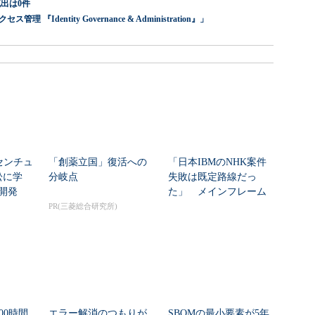
出は0件
dentity Governance & Administration』」
センチュ
「創薬立国」復活への
「日本IBMのNHK案件
訟に学
分岐点
失敗は既定路線だっ
開発
た」 メインフレーム
大撤退時代のリスク...
PR(三菱総合研究所)
00時間
エラー解消のつもりが
SBOMの最小要素が5年