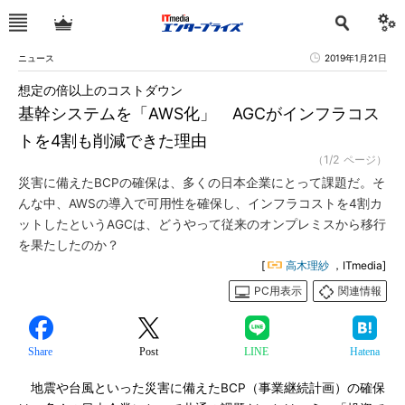
ニュース
2019年1月21日
想定の倍以上のコストダウン
基幹システムを「AWS化」 AGCがインフラコス
トを4割も削減できた理由
（1/2 ページ）
災害に備えたBCPの確保は、多くの日本企業にとって課題だ。そ
んな中、AWSの導入で可用性を確保し、インフラコストを4割カ
ットしたというAGCは、どうやって従来のオンプレミスから移行
を果たしたのか？
[
高木理紗
，ITmedia]
PC用表示
関連情報
Share
Post
LINE
Hatena
地震や台風といった災害に備えたBCP（事業継続計画）の確保