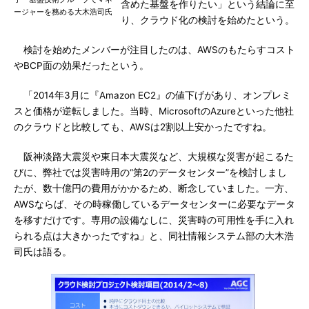
含めた基盤を作りたい」という結論に至
ージャーを務める大木浩司氏
り、クラウド化の検討を始めたという。
検討を始めたメンバーが注目したのは、AWSのもたらすコスト
やBCP面の効果だったという。
「2014年3月に『Amazon EC2』の値下げがあり、オンプレミ
スと価格が逆転しました。当時、MicrosoftのAzureといった他社
のクラウドと比較しても、AWSは2割以上安かったですね。
阪神淡路大震災や東日本大震災など、大規模な災害が起こるた
びに、弊社では災害時用の“第2のデータセンター”を検討しまし
たが、数十億円の費用がかかるため、断念していました。一方、
AWSならば、その時稼働しているデータセンターに必要なデータ
を移すだけです。専用の設備なしに、災害時の可用性を手に入れ
られる点は大きかったですね」と、同社情報システム部の大木浩
司氏は語る。