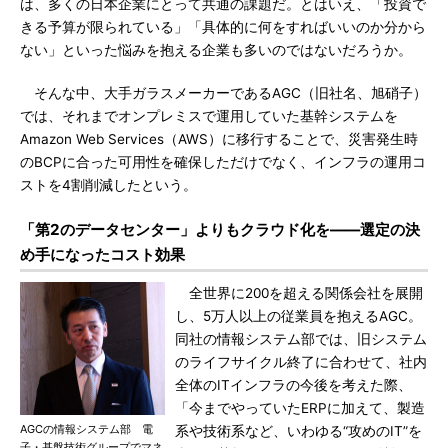
は、多くの日本企業にとって共通の課題だ。とはいえ、「投資で
きる予算が限られている」「具体的に何をすればいいのか分から
ない」といった悩みを抱える企業も多いのではないだろうか。
そんな中、大手ガラスメーカーであるAGC（旧社名、旭硝子）
では、それまでオンプレミスで運用していた基幹システムを
Amazon Web Services（AWS）に移行することで、災害発生時
のBCPに合った可用性を確保しただけでなく、インフラの運用コ
ストを4割削減したという。
「第2のデータセンター」よりもクラウド化を――選定の決
め手になったコスト効果
全世界に200を超える関係会社を展開
し、5万人以上の従業員を抱えるAGC。
同社の情報システム部では、旧システム
のライフサイクル終了に合わせて、社内
全体のITインフラの今後を考えた際、
「今までやっていたERPに加えて、製造
AGCの情報システム部 電
系や技術系など、いわゆる“攻めのIT”を
子・基盤技術グループでマネ