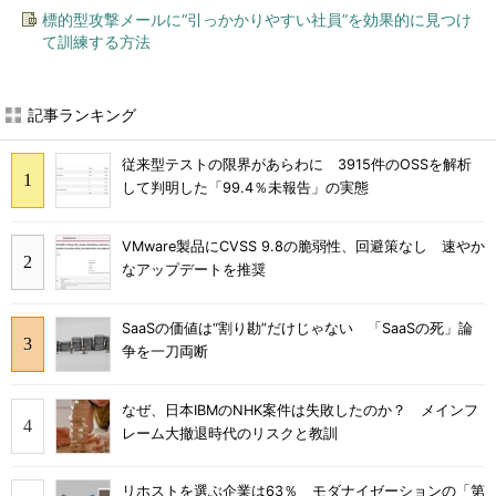
標的型攻撃メールに“引っかかりやすい社員”を効果的に見つけ
て訓練する方法
記事ランキング
従来型テストの限界があらわに 3915件のOSSを解析
して判明した「99.4％未報告」の実態
VMware製品にCVSS 9.8の脆弱性、回避策なし 速やか
なアップデートを推奨
SaaSの価値は“割り勘”だけじゃない 「SaaSの死」論
争を一刀両断
なぜ、日本IBMのNHK案件は失敗したのか？ メインフ
レーム大撤退時代のリスクと教訓
リホストを選ぶ企業は63％ モダナイゼーションの「第