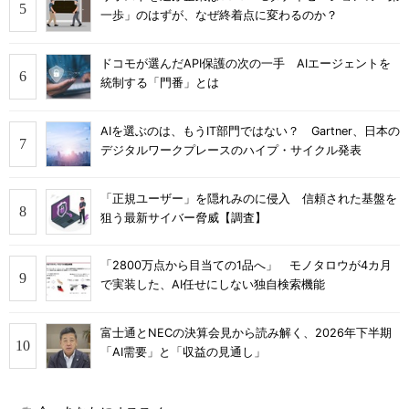
一歩」のはずが、なぜ終着点に変わるのか？
ドコモが選んだAPI保護の次の一手 AIエージェントを
統制する「門番」とは
AIを選ぶのは、もうIT部門ではない？ Gartner、日本の
デジタルワークプレースのハイプ・サイクル発表
「正規ユーザー」を隠れみのに侵入 信頼された基盤を
狙う最新サイバー脅威【調査】
「2800万点から目当ての1品へ」 モノタロウが4カ月
で実装した、AI任せにしない独自検索機能
富士通とNECの決算会見から読み解く、2026年下半期
「AI需要」と「収益の見通し」