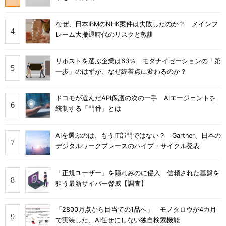
なぜ、日本IBMのNHK案件は失敗したのか？ メインフ
レーム大撤退時代のリスクと教訓
リホストを選ぶ企業は63％ モダナイゼーションの「第
一歩」のはずが、なぜ終着点に変わるのか？
ドコモが選んだAPI保護の次の一手 AIエージェントを
統制する「門番」とは
AIを選ぶのは、もうIT部門ではない？ Gartner、日本の
デジタルワークプレースのハイプ・サイクル発表
「正規ユーザー」を隠れみのに侵入 信頼された基盤を
狙う最新サイバー脅威【調査】
「2800万点から目当ての1品へ」 モノタロウが4カ月
で実装した、AI任せにしない独自検索機能