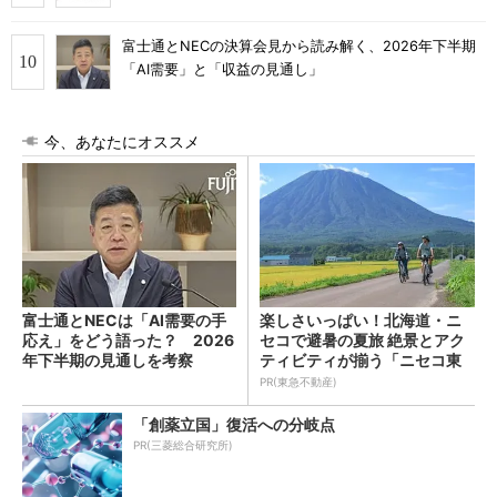
富士通とNECの決算会見から読み解く、2026年下半期
「AI需要」と「収益の見通し」
今、あなたにオススメ
富士通とNECは「AI需要の手
楽しさいっぱい！北海道・ニ
応え」をどう語った？ 2026
セコで避暑の夏旅 絶景とアク
年下半期の見通しを考察
ティビティが揃う「ニセコ東
急 グラン・ヒラフ」～東急不
PR(東急不動産)
動産
「創薬立国」復活への分岐点
PR(三菱総合研究所)