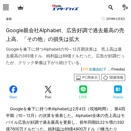
速報
2019年2月5日
Google親会社Alphabet、広告好調で過去最高の売
上高、「その他」の損失は拡大
Googleを傘下に持つAlphabetの10～12月期決算は、売上高は過
去最高の393億ドル、純利益は89億ドルだった。広告が好調だっ
たが、クリック単価は下がり続けている。
[
佐藤由紀子
，ITmedia]
PC用表示
関連情報
Share
Post
LINE
Hatena
Googleを傘下に持つ米Alphabetは2月4日（現地時間）、第4四
半期（10～12月）の決算を発表した。Alphabet全体の売上高はモ
バイル広告が好調で過去最高を更新し、前年同期比22％増の392
億7600万ドルだった。純利益は89億4800万ドル（1株当たり