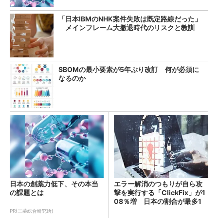
「日本IBMのNHK案件失敗は既定路線だった」
メインフレーム大撤退時代のリスクと教訓
SBOMの最小要素が5年ぶり改訂 何が必須に
なるのか
日本の創薬力低下、その本当
エラー解消のつもりが自ら攻
の課題とは
撃を実行する「ClickFix」が1
08％増 日本の割合が最多1
4％
PR(三菱総合研究所)