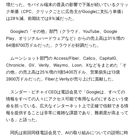
増だった。モバイル端末の普及の影響で下落が続いているクリッ
ク単価（CPC、クリックごとに広告主がGoogleに支払う単価）
は29％減、前期比では9％減だった。
Googleの「その他」部門（クラウド、YouTube、Google
Play、オリジナルハードウェアなど）からの売上高は31％増の
64億8700万ドルだった。クラウドが好調だった。
ムーンショット部門の Access/Fiber、Calico、CapitalG、
Chronicle、GV、Verily、Waymo、Loon、Xなどをまとめた「そ
の他」の売上高は25％増の1億5400万ドル、営業損失は13億
2800万ドルだった。FiberとVerilyが売り上げに貢献した。
スンダー・ピチャイCEOは電話会見で「Googleは、すべての
情報をすべての人々にアクセス可能で有用なものにするという使
命を担っている。広大なインターネット上で正確で信頼できる情
報を提供することは非常に複雑な課題であり、難易度が高まって
いる」と語った。
同氏は前回同様電話会見で、AIの取り組みについての説明に時