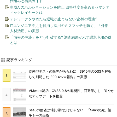
仕組みと構築ガイド
生成AIのハルシネーションを防止 回答精度を高めるセマンテ
ィックレイヤーとは
テレワークをやめたら退職が止まらない“必然の理由”
ITエンジニア不足を解消し採用のミスマッチを防ぐ、「外部
人材活用」の実態
「情報の停滞」をどう打破する? 調査結果が示す課題克服の鍵
とは
記事ランキング
従来型テストの限界があらわに 3915件のOSSを解析
して判明した「99.4％未報告」の実態
VMware製品にCVSS 9.8の脆弱性、回避策なし 速やか
なアップデートを推奨
SaaSの価値は“割り勘”だけじゃない 「SaaSの死」論
争を一刀両断