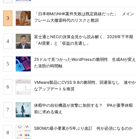
「日本IBMのNHK案件失敗は既定路線だった」 メイン
フレーム大撤退時代のリスクと教訓
富士通とNECの決算会見から読み解く、2026年下半期
「AI需要」と「収益の見通し」
25ドルで見つかったWordPressの脆弱性 生成AIが変え
た攻防の時間軸
VMware製品にCVSS 9.8の脆弱性、回避策なし 速やか
なアップデートを推奨
休暇中の自社機器が攻撃に加担する？ IPAが夏季休暇
前に求める備え
SBOMの最小要素が5年ぶり改訂 何が必須になるのか