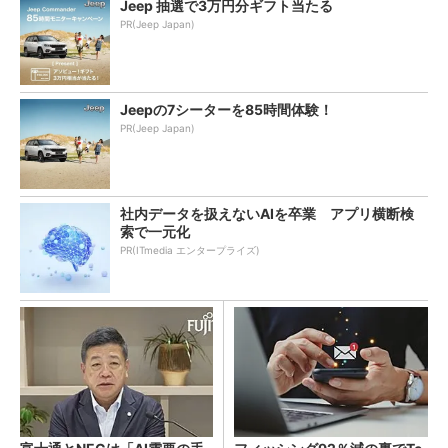
Jeep 抽選で3万円分ギフト当たる
PR(Jeep Japan)
Jeepの7シーターを85時間体験！
PR(Jeep Japan)
社内データを扱えないAIを卒業 アプリ横断検
索で一元化
PR(ITmedia エンタープライズ)