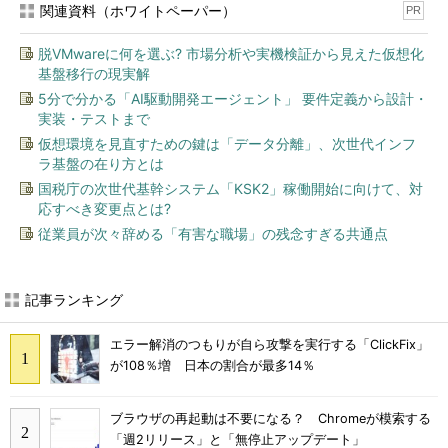
関連資料（ホワイトペーパー）
PR
脱VMwareに何を選ぶ? 市場分析や実機検証から見えた仮想化
基盤移行の現実解
5分で分かる「AI駆動開発エージェント」 要件定義から設計・
実装・テストまで
仮想環境を見直すための鍵は「データ分離」、次世代インフ
ラ基盤の在り方とは
国税庁の次世代基幹システム「KSK2」稼働開始に向けて、対
応すべき変更点とは?
従業員が次々辞める「有害な職場」の残念すぎる共通点
記事ランキング
エラー解消のつもりが自ら攻撃を実行する「ClickFix」
が108％増 日本の割合が最多14％
ブラウザの再起動は不要になる？ Chromeが模索する
「週2リリース」と「無停止アップデート」