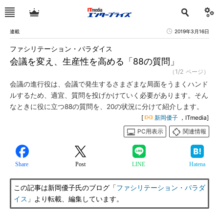
連載
2019年3月16日
ファシリテーション・パラダイス
会議を変え、生産性を高める「88の質問」
（1/2 ページ）
会議の進行役は、会議で発生するさまざまな局面をうまくハンド
ルするため、適宜、質問を投げかけていく必要があります。そん
なときに役に立つ88の質問を、20の状況に分けて紹介します。
[
新岡優子
，ITmedia]
PC用表示
関連情報
Share
Post
LINE
Hatena
この記事は新岡優子氏のブログ「
ファシリテーション・パラダ
イス
」より転載、編集しています。