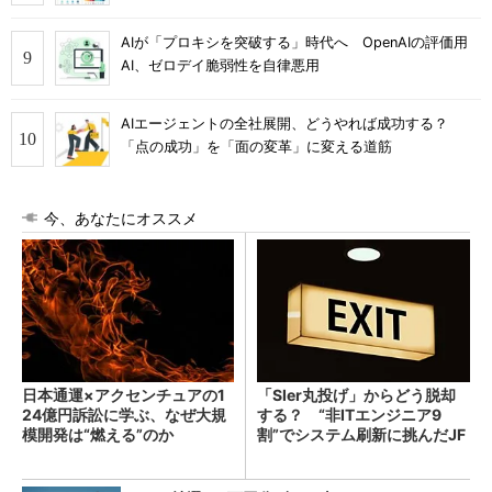
AIが「プロキシを突破する」時代へ OpenAIの評価用
AI、ゼロデイ脆弱性を自律悪用
AIエージェントの全社展開、どうやれば成功する？
「点の成功」を「面の変革」に変える道筋
今、あなたにオススメ
日本通運×アクセンチュアの1
「SIer丸投げ」からどう脱却
24億円訴訟に学ぶ、なぜ大規
する？ “非ITエンジニア9
模開発は“燃える”のか
割”でシステム刷新に挑んだJF
Eスチールに学ぶ