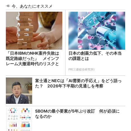
今、あなたにオススメ
「日本IBMのNHK案件失敗は
日本の創薬力低下、その本当
既定路線だった」 メインフ
の課題とは
レーム大撤退時代のリスクと
教訓
PR(三菱総合研究所)
富士通とNECは「AI需要の手応え」をどう語っ
た？ 2026年下半期の見通しを考察
SBOMの最小要素が5年ぶり改訂 何が必須に
なるのか