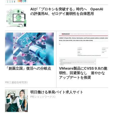
AIが「プロキシを突破する」時代へ OpenAI
の評価用AI、ゼロデイ脆弱性を自律悪用
「創薬立国」復活への分岐点
VMware製品にCVSS 9.8の脆
弱性、回避策なし 速やかな
アップデートを推奨
PR(三菱総合研究所)
明日働ける単発バイト求人サイト
PR(ショットワークス)