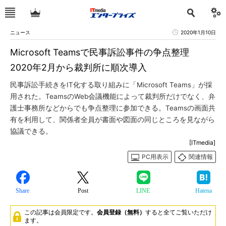
ニュース
2020年1月10日
Microsoft Teamsで民事訴訟事件の争点整理
2020年2月から裁判所に順次導入
民事訴訟手続きをIT化する取り組みに「Microsoft Teams」が採
用された。TeamsのWeb会議機能によって裁判所だけでなく、弁
護士事務所などからでも争点整理に参加できる。Teamsの画面共
有を利用して、関係者全員が書面や図面の同じところを見ながら
協議できる。
[ITmedia]
PC用表示
関連情報
Share
Post
LINE
Hatena
この記事は会員限定です。
会員登録（無料）
すると全てご覧いただけ
ます。