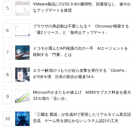
VMware製品にCVSS 9.8の脆弱性、回避策なし 速やか
なアップデートを推奨
ブラウザの再起動は不要になる？ Chromeが模索する
「週2リリース」と「無停止アップデート」
ドコモが選んだAPI保護の次の一手 AIエージェントを
統制する「門番」とは
エラー解消のつもりが自ら攻撃を実行する「ClickFix」
が108％増 日本の割合が最多14％
Microsoftがまたもや値上げ M365サブスク料金を最大
33％増の「言い分」
「三國志 覇道」が生成AIで実現したリアルタイム異言語
交流 ゲーム性を損なわないシステム設計の工夫