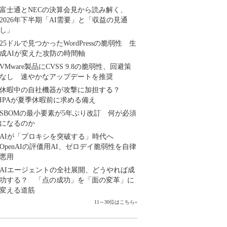
富士通とNECの決算会見から読み解く、
2026年下半期「AI需要」と「収益の見通
し」
25ドルで見つかったWordPressの脆弱性 生
成AIが変えた攻防の時間軸
VMware製品にCVSS 9.8の脆弱性、回避策
なし 速やかなアップデートを推奨
休暇中の自社機器が攻撃に加担する？
IPAが夏季休暇前に求める備え
SBOMの最小要素が5年ぶり改訂 何が必須
になるのか
AIが「プロキシを突破する」時代へ
OpenAIの評価用AI、ゼロデイ脆弱性を自律
悪用
AIエージェントの全社展開、どうやれば成
功する？ 「点の成功」を「面の変革」に
変える道筋
11～30位はこちら
»