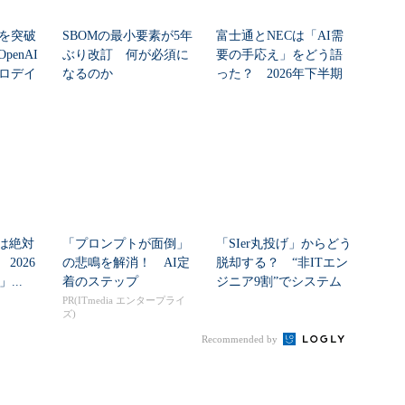
シを突破
SBOMの最小要素が5年
富士通とNECは「AI需
enAI
ぶり改訂 何が必須に
要の手応え」をどう語
ゼロデイ
なるのか
った？ 2026年下半期
の見通しを考...
」は絶対
「プロンプトが面倒」
「SIer丸投げ」からどう
2026
の悲鳴を解消！ AI定
脱却する？ “非ITエン
」...
着のステップ
ジニア9割”でシステム
刷新に挑...
PR(ITmedia エンタープライ
ズ)
Recommended by