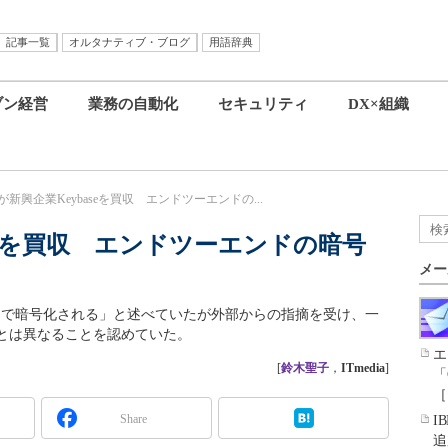
記事一覧
オルタナティブ・ブログ
用語辞典
ブン経営
業務の自動化
セキュリティ
DX×組織
mが新興企業Keybaseを買収 エンドツーエンドの...
aseを買収 エンドツーエンドの暗号
メー
ドで暗号化される」と述べていたが外部からの指摘を受け、一
とは異なることを認めていた。
エ
[
鈴木聖子
，
ITmedia
]
「
［
Share
I
追