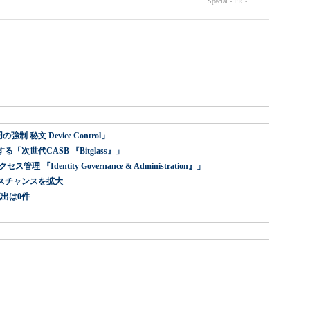
 秘文 Device Control」
世代CASB 『Bitglass』」
dentity Governance & Administration』」
スチャンスを拡大
出は0件