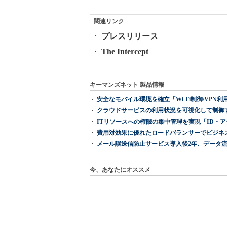
関連リンク
プレスリリース
The Intercept
キーマンズネット 製品情報
安全なモバイル環境を確立「Wi-Fi制御/VPN利用の強制
クラウドサービスの利用状況を可視化して制御する「次
ITリソースへの権限の集中管理を実現「ID・アクセス管理 『I
費用対効果に優れたロードバランサーでビジネ
メール誤送信防止サービス導入後2年、データ流
今、あなたにオススメ