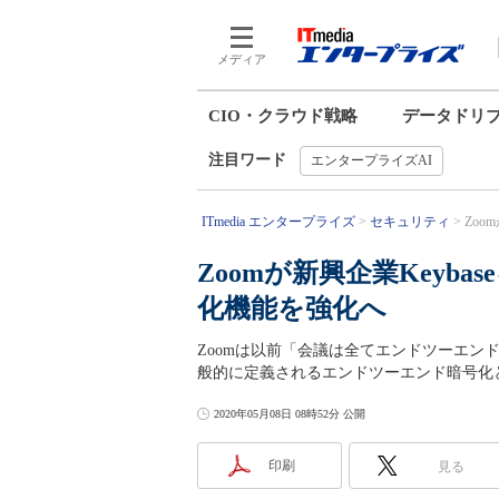
メディア
CIO・クラウド戦略
データドリ
注目ワード
エンタープライズAI
ITmedia エンタープライズ
セキュリティ
Zoo
Zoomが新興企業Keyb
化機能を強化へ
Zoomは以前「会議は全てエンドツーエン
般的に定義されるエンドツーエンド暗号化
2020年05月08日 08時52分 公開
印刷
見る