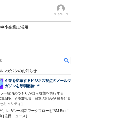
マイページ
中小企業IT活用
ルマガジンのお知らせ
企業を変革するビジネス視点のメールマ
ガジンを毎朝配信中!!
ラー解消のつもりが自ら攻撃を実行する
ClickFix」が108％増 日本の割合が 最多14％
セキュリティ］
BM、レガシー刷新ワークフローをIBM Bobに
加[注目ニュース]