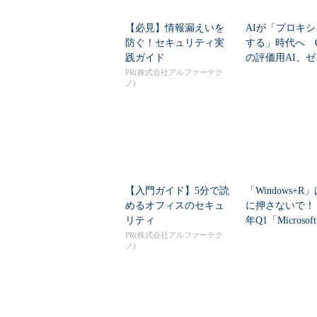
【必見】情報漏えいを
AIが「プロキ
防ぐ！セキュリティ実
する」時代へ Op
践ガイド
の評価用AI、
脆弱性を自...
PR(株式会社アルファーテク
ノ)
【入門ガイド】5分で読
「Windows+R
めるオフィスのセキュ
に押さないで！ 
リティ
年Q1「Microsoft
PR(株式会社アルファーテク
ノ)