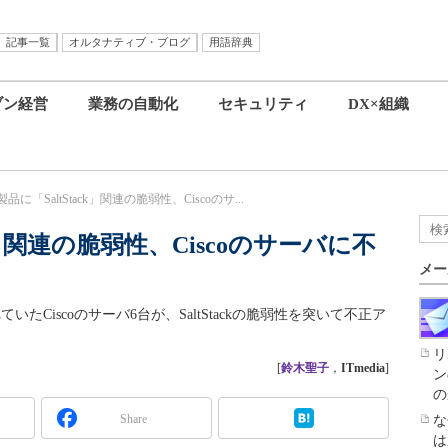
記事一覧
オルタナティブ・ブログ
用語辞典
ブン経営
業務の自動化
セキュリティ
DX×組織
o製品に「SaltStack」関連の脆弱性、Ciscoのサ...
ack」関連の脆弱性、Ciscoのサーバに不
メー
れていたCiscoのサーバ6台が、SaltStackの脆弱性を突いて不正ア
リ
[
鈴木聖子
，
ITmedia
]
ン
の
Share
な
は