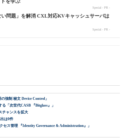
 秘文 Device Control」
世代CASB 『Bitglass』」
スチャンスを拡大
出は0件
dentity Governance & Administration』」