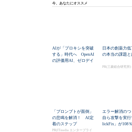
今、あなたにオススメ
AIが「プロキシを突破
日本の創薬力低
する」時代へ OpenAI
の本当の課題と
の評価用AI、ゼロデイ
脆弱性を自...
PR(三菱総合研究所)
「プロンプトが面倒」
エラー解消のつ
の悲鳴を解消！ AI定
自ら攻撃を実行
着のステップ
lickFix」が10
本の割...
PR(ITmedia エンタープライ