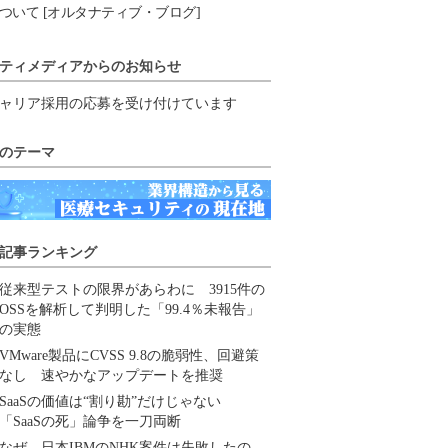
ついて [オルタナティブ・ブログ]
ティメディアからのお知らせ
ャリア採用の応募を受け付けています
のテーマ
記事ランキング
従来型テストの限界があらわに 3915件の
OSSを解析して判明した「99.4％未報告」
の実態
VMware製品にCVSS 9.8の脆弱性、回避策
なし 速やかなアップデートを推奨
SaaSの価値は“割り勘”だけじゃない
「SaaSの死」論争を一刀両断
なぜ、日本IBMのNHK案件は失敗したの