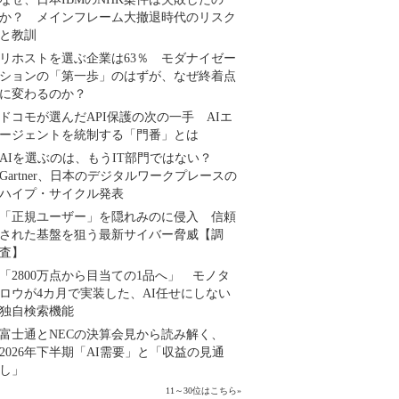
か？ メインフレーム大撤退時代のリスク
と教訓
リホストを選ぶ企業は63％ モダナイゼー
ションの「第一歩」のはずが、なぜ終着点
に変わるのか？
ドコモが選んだAPI保護の次の一手 AIエ
ージェントを統制する「門番」とは
AIを選ぶのは、もうIT部門ではない？
Gartner、日本のデジタルワークプレースの
ハイプ・サイクル発表
「正規ユーザー」を隠れみのに侵入 信頼
された基盤を狙う最新サイバー脅威【調
査】
「2800万点から目当ての1品へ」 モノタ
ロウが4カ月で実装した、AI任せにしない
独自検索機能
富士通とNECの決算会見から読み解く、
2026年下半期「AI需要」と「収益の見通
し」
11～30位はこちら
»