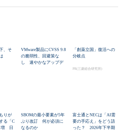
下、そ
VMware製品にCVSS 9.8
「創薬立国」復活への
は
の脆弱性、回避策な
分岐点
し 速やかなアップデ
ートを推...
PR(三菱総合研究所)
もりが
SBOMの最小要素が5年
富士通とNECは「AI需
する「C
ぶり改訂 何が必須に
要の手応え」をどう語
8％増 日
なるのか
った？ 2026年下半期
の見通しを考...