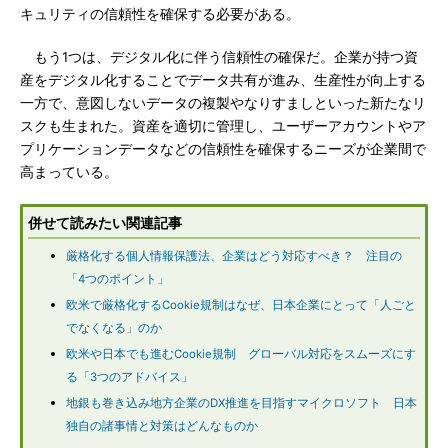
キュリティの信頼性を確保する必要がある。
もう1つは、デジタル化に伴う信頼性の確保だ。企業が持つ資
産をデジタル化することでデータ共有が進み、生産性が向上する
一方で、意図しないデータの複製やなりすましといった新たなリ
スクも生まれた。資産を適切に管理し、ユーザーアカウントやア
プリケーションデータなどの信頼性を確保するニーズが企業間で
高まっている。
併せて読みたい関連記事
厳格化する個人情報保護法、企業はどう対応すべき？ 注目の
「4つのポイント」
欧米で厳格化するCookie規制はなぜ、日本企業にとって「人ごと
でなくなる」のか
欧米や日本でも進むCookie規制 グローバル対応をスムーズにす
る「3つのアドバイス」
地銀も巻き込み地方企業のDX推進を目指すマイクロソフト 日本
独自の諸事情と対策はどんなものか