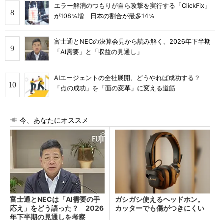
エラー解消のつもりが自ら攻撃を実行する「ClickFix」
が108％増 日本の割合が最多14％
富士通とNECの決算会見から読み解く、2026年下半期
「AI需要」と「収益の見通し」
AIエージェントの全社展開、どうやれば成功する？
「点の成功」を「面の変革」に変える道筋
今、あなたにオススメ
富士通とNECは「AI需要の手
ガシガシ使えるヘッドホン。
応え」をどう語った？ 2026
カッターでも傷がつきにくい
年下半期の見通しを考察