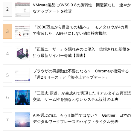
VMware製品にCVSS 9.8の脆弱性、回避策なし 速やか
なアップデートを推奨
「2800万点から目当ての1品へ」 モノタロウが4カ月
で実装した、AI任せにしない独自検索機能
「正規ユーザー」を隠れみのに侵入 信頼された基盤を
狙う最新サイバー脅威【調査】
ブラウザの再起動は不要になる？ Chromeが模索する
「週2リリース」と「無停止アップデート」
「三國志 覇道」が生成AIで実現したリアルタイム異言語
交流 ゲーム性を損なわないシステム設計の工夫
AIを選ぶのは、もうIT部門ではない？ Gartner、日本の
デジタルワークプレースのハイプ・サイクル発表