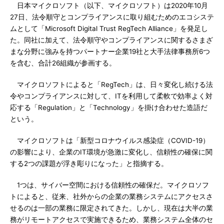
日本マイクロソフト（以下、マイクロソフト）は2020年10月
27日、法令順守とコンプライアンスに取り組むためのエコシステ
ムとして「Microsoft Digital Trust RegTech Alliance」を発足し
た。同社に加えて、法令順守やコンプライアンスに関するさまざ
まな分野に強みを持つパートナー企業19社と大手法律事務所6つ
を含む、合計26組織が参画する。
マイクロソフトによると「RegTech」は、日々変化し続ける法
令やコンプライアンスに対して、ITを利用して柔軟で効率よく対
応する「Regulation」と「Technology」を掛け合わせた造語だ
という。
マイクロソフトは「新型コロナウイルス感染症（COVID-19）
の影響により、企業のIT環境が急激に変化し、信頼性の確保に関
する2つの課題が浮き彫りになった」と指摘する。
1つは、サイバー空間における信頼性の確保だ。マイクロソフ
トによると、従来、社外からの企業の業務システムにアクセスさ
せるのは一部の業務に限定されてきた。しかし、現在は大半の業
務がリモートアクセスで実施できるため、業務システム全体のセ