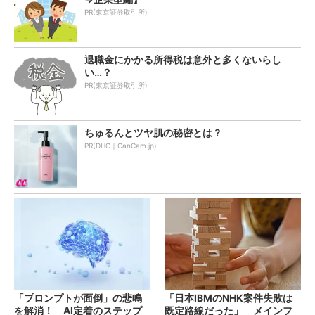
PR(東京証券取引所)
退職金にかかる所得税は意外と多くないらし
い…？
PR(東京証券取引所)
ちゅるんとツヤ肌の秘密とは？
PR(DHC｜CanCam.jp)
「プロンプトが面倒」の悲鳴
「日本IBMのNHK案件失敗は
を解消！ AI定着のステップ
既定路線だった」 メインフ