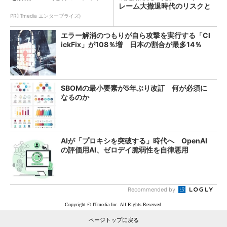
レーム大撤退時代のリスクと
教訓
PR(ITmedia エンタープライズ)
エラー解消のつもりが自ら攻撃を実行する「Cl
ickFix」が108％増 日本の割合が最多14％
SBOMの最小要素が5年ぶり改訂 何が必須に
なるのか
AIが「プロキシを突破する」時代へ OpenAI
の評価用AI、ゼロデイ脆弱性を自律悪用
Recommended by
Copyright © ITmedia Inc. All Rights Reserved.
ページトップに戻る