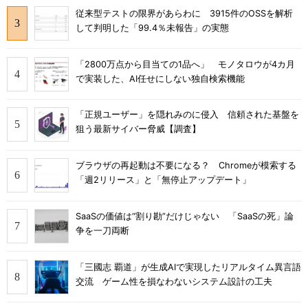
従来型テストの限界があらわに 3915件のOSSを解析
して判明した「99.4％未報告」の実態
「2800万点から目当ての1品へ」 モノタロウが4カ月
で実装した、AI任せにしない独自検索機能
「正規ユーザー」を隠れみのに侵入 信頼された基盤を
狙う最新サイバー脅威【調査】
ブラウザの再起動は不要になる？ Chromeが模索する
「週2リリース」と「無停止アップデート」
SaaSの価値は“割り勘”だけじゃない 「SaaSの死」論
争を一刀両断
「三國志 覇道」が生成AIで実現したリアルタイム異言語
交流 ゲーム性を損なわないシステム設計の工夫