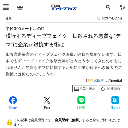
連載
2021年4月20日
半径300メートルのIT
横行するディープフェイク 拡散される悪質な“デ
マ”に企業が対抗する術は
加藤官房長官のディープフェイク映像が注目を集めています。日
本でもディープフェイク攻撃元年がとうとうやってきたのかもし
れません。悪質なデマに対抗するために企業が取るべき最大の防
御策とは何なのでしょうか。
[
宮田健
，ITmedia]
PC用表示
関連情報
Share
Post
LINE
Hatena
この記事は会員限定です。
会員登録（無料）
すると全てご覧いただけ
ます。