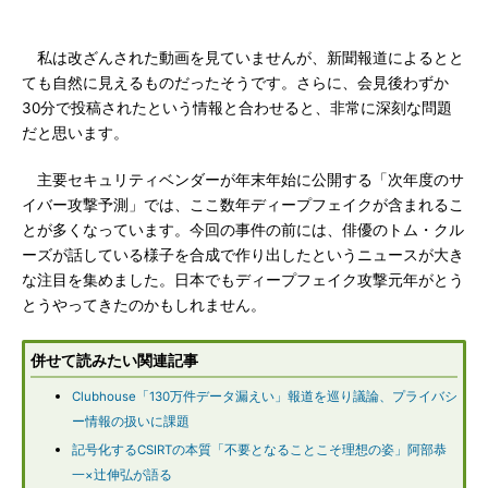
私は改ざんされた動画を見ていませんが、新聞報道によるとと
ても自然に見えるものだったそうです。さらに、会見後わずか
30分で投稿されたという情報と合わせると、非常に深刻な問題
だと思います。
主要セキュリティベンダーが年末年始に公開する「次年度のサ
イバー攻撃予測」では、ここ数年ディープフェイクが含まれるこ
とが多くなっています。今回の事件の前には、俳優のトム・クル
ーズが話している様子を合成で作り出したというニュースが大き
な注目を集めました。日本でもディープフェイク攻撃元年がとう
とうやってきたのかもしれません。
併せて読みたい関連記事
Clubhouse「130万件データ漏えい」報道を巡り議論、プライバシ
ー情報の扱いに課題
記号化するCSIRTの本質「不要となることこそ理想の姿」阿部恭
一×辻伸弘が語る