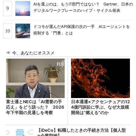
AIを選ぶのは、もうIT部門ではない？ Gartner、日本の
デジタルワークプレースのハイプ・サイクル発表
ドコモが選んだAPI保護の次の一手 AIエージェントを
統制する「門番」とは
今、あなたにオススメ
富士通とNECは「AI需要の手
日本通運×アクセンチュアの12
応え」をどう語った？ 2026
4億円訴訟に学ぶ、なぜ大規模
年下半期の見通しを考察
開発は“燃える”のか
【iDeCo】転職したときの手続き方法【個人型
→企業型編】