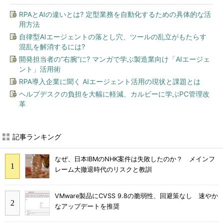
RPAとAIの違いとは? 定型業務を自動化するための具体的な活
用方法
自律型AIエージェントの落とし穴、ツールの乱立がもたらす
混乱を解消するには?
開発担当者の“右腕”に? マンガで学ぶ製造業向け「AIエージェ
ント」活用術
RPA導入企業に聞く AIエージェント活用の現状と課題とは
ヘルプデスクの負担を大幅に軽減、カルビーに学ぶPC管理改
革
記事ランキング
なぜ、日本IBMのNHK案件は失敗したのか？ メインフ
レーム大撤退時代のリスクと教訓
VMware製品にCVSS 9.8の脆弱性、回避策なし 速やか
なアップデートを推奨