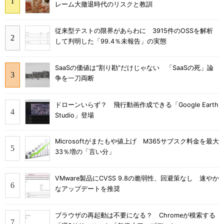
レーム大撤退時代のリスクと教訓
従来型テストの限界があらわに 3915件のOSSを解析
して判明した「99.4％未報告」の実態
SaaSの価値は“割り勘”だけじゃない 「SaaSの死」論
争を一刀両断
ドローンいらず？ 飛行動画作成できる「Google Earth
Studio」登場
Microsoftがまたもや値上げ M365サブスク料金を最大
33％増の「言い分」
VMware製品にCVSS 9.8の脆弱性、回避策なし 速やか
なアップデートを推奨
ブラウザの再起動は不要になる？ Chromeが模索する