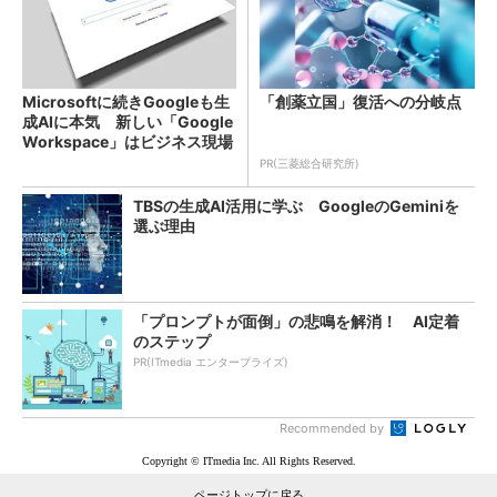
Microsoftに続きGoogleも生
「創薬立国」復活への分岐点
成AIに本気 新しい「Google
Workspace」はビジネス現場
をどう変え...
PR(三菱総合研究所)
TBSの生成AI活用に学ぶ GoogleのGeminiを
選ぶ理由
「プロンプトが面倒」の悲鳴を解消！ AI定着
のステップ
PR(ITmedia エンタープライズ)
Recommended by
Copyright © ITmedia Inc. All Rights Reserved.
ページトップに戻る