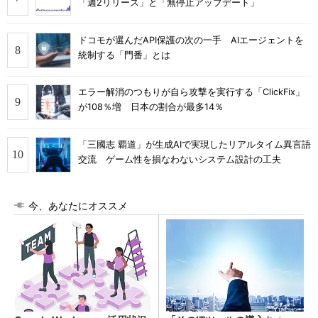
「週2リリース」と「無停止アップデート」
ドコモが選んだAPI保護の次の一手 AIエージェントを
統制する「門番」とは
エラー解消のつもりが自ら攻撃を実行する「ClickFix」
が108％増 日本の割合が最多14％
「三國志 覇道」が生成AIで実現したリアルタイム異言語
交流 ゲーム性を損なわないシステム設計の工夫
今、あなたにオススメ