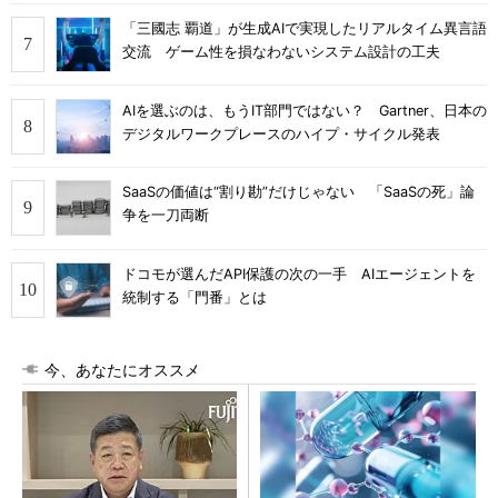
「三國志 覇道」が生成AIで実現したリアルタイム異言語
交流 ゲーム性を損なわないシステム設計の工夫
AIを選ぶのは、もうIT部門ではない？ Gartner、日本の
デジタルワークプレースのハイプ・サイクル発表
SaaSの価値は“割り勘”だけじゃない 「SaaSの死」論
争を一刀両断
ドコモが選んだAPI保護の次の一手 AIエージェントを
統制する「門番」とは
今、あなたにオススメ