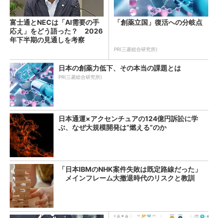
富士通とNECは「AI需要の手
「創薬立国」復活への分岐点
応え」をどう語った？ 2026
年下半期の見通しを考察
PR(三菱総合研究所)
日本の創薬力低下、その本当の課題とは
PR(三菱総合研究所)
日本通運×アクセンチュアの124億円訴訟に学
ぶ、なぜ大規模開発は“燃える”のか
「日本IBMのNHK案件失敗は既定路線だった」
メインフレーム大撤退時代のリスクと教訓