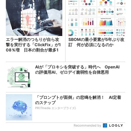
エラー解消のつもりが自ら攻
SBOMの最小要素が5年ぶり改
撃を実行する「ClickFix」が1
訂 何が必須になるのか
08％増 日本の割合が最多1
4％
AIが「プロキシを突破する」時代へ OpenAI
の評価用AI、ゼロデイ脆弱性を自律悪用
「プロンプトが面倒」の悲鳴を解消！ AI定着
のステップ
PR(ITmedia エンタープライズ)
Recommended by