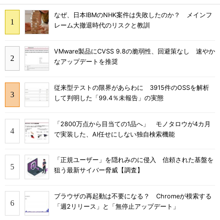
なぜ、日本IBMのNHK案件は失敗したのか？ メインフ
レーム大撤退時代のリスクと教訓
VMware製品にCVSS 9.8の脆弱性、回避策なし 速やか
なアップデートを推奨
従来型テストの限界があらわに 3915件のOSSを解析
して判明した「99.4％未報告」の実態
「2800万点から目当ての1品へ」 モノタロウが4カ月
で実装した、AI任せにしない独自検索機能
「正規ユーザー」を隠れみのに侵入 信頼された基盤を
狙う最新サイバー脅威【調査】
ブラウザの再起動は不要になる？ Chromeが模索する
「週2リリース」と「無停止アップデート」