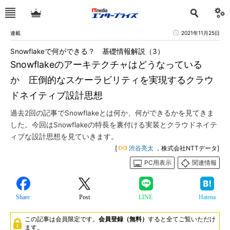
連載
2021年11月25日
Snowflakeで何ができる？ 基礎情報解説（3）
Snowflakeのアーキテクチャはどうなっている
か 圧倒的なスケーラビリティを実現するクラウ
ドネイティブ設計思想
過去2回の記事でSnowflakeとは何か、何ができるかを見てきま
した。今回はSnowflakeの特長を裏付ける実装とクラウドネイテ
ィブな設計思想を見ていきます。
[
渋谷亮太
，株式会社NTTデータ]
PC用表示
関連情報
Share
Post
LINE
Hatena
この記事は会員限定です。
会員登録（無料）
すると全てご覧いただけ
ます。