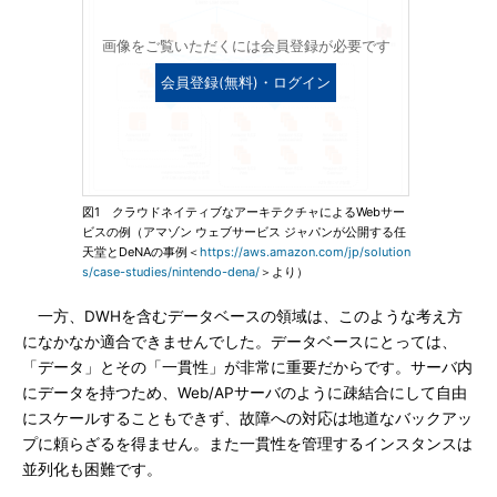
画像をご覧いただくには会員登録が必要です
会員登録(無料)・ログイン
図1 クラウドネイティブなアーキテクチャによるWebサー
ビスの例（アマゾン ウェブサービス ジャパンが公開する任
天堂とDeNAの事例＜
https://aws.amazon.com/jp/solution
s/case-studies/nintendo-dena/
＞より）
一方、DWHを含むデータベースの領域は、このような考え方
になかなか適合できませんでした。データベースにとっては、
「データ」とその「一貫性」が非常に重要だからです。サーバ内
にデータを持つため、Web/APサーバのように疎結合にして自由
にスケールすることもできず、故障への対応は地道なバックアッ
プに頼らざるを得ません。また一貫性を管理するインスタンスは
並列化も困難です。