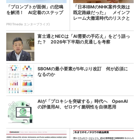
「プロンプトが面倒」の悲鳴
「日本IBMのNHK案件失敗は
を解消！ AI定着のステップ
既定路線だった」 メインフ
レーム大撤退時代のリスクと
教訓
PR(ITmedia エンタープライズ)
富士通とNECは「AI需要の手応え」をどう語っ
た？ 2026年下半期の見通しを考察
SBOMの最小要素が5年ぶり改訂 何が必須に
なるのか
AIが「プロキシを突破する」時代へ OpenAI
の評価用AI、ゼロデイ脆弱性を自律悪用