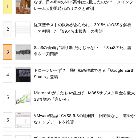
なぜ、日本IBMのNHK案件は失敗したのか？ メインフ
レーム大撤退時代のリスクと教訓
従来型テストの限界があらわに 3915件のOSSを解析
して判明した「99.4％未報告」の実態
SaaSの価値は“割り勘”だけじゃない 「SaaSの死」論
争を一刀両断
ドローンいらず？ 飛行動画作成できる「Google Earth
Studio」登場
Microsoftがまたもや値上げ M365サブスク料金を最大
33％増の「言い分」
VMware製品にCVSS 9.8の脆弱性、回避策なし 速やか
なアップデートを推奨