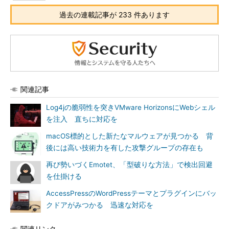
過去の連載記事が 233 件あります
関連記事
Log4jの脆弱性を突きVMware HorizonsにWebシェル
を注入 直ちに対応を
macOS標的とした新たなマルウェアが見つかる 背
後には高い技術力を有した攻撃グループの存在も
再び勢いづくEmotet、「型破りな方法」で検出回避
を仕掛ける
AccessPressのWordPressテーマとプラグインにバッ
クドアがみつかる 迅速な対応を
関連リンク