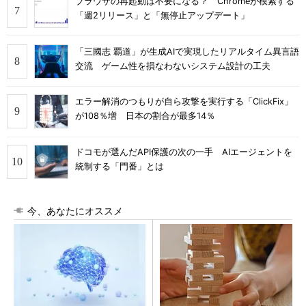
ブラウザの再起動は不要になる？ Chromeが模索する
「週2リリース」と「無停止アップデート」
「三國志 覇道」が生成AIで実現したリアルタイム異言語
交流 ゲーム性を損なわないシステム設計の工夫
エラー解消のつもりが自ら攻撃を実行する「ClickFix」
が108％増 日本の割合が最多14％
ドコモが選んだAPI保護の次の一手 AIエージェントを
統制する「門番」とは
今、あなたにオススメ