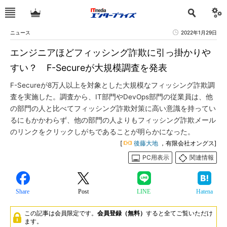
ニュース
2022年1月29日
エンジニアほどフィッシング詐欺に引っ掛かりや
すい？ F-Secureが大規模調査を発表
F-Secureが8万人以上を対象とした大規模なフィッシング詐欺調
査を実施した。調査から、IT部門やDevOps部門の従業員は、他
の部門の人と比べてフィッシング詐欺対策に高い意識を持ってい
るにもかかわらず、他の部門の人よりもフィッシング詐欺メール
のリンクをクリックしがちであることが明らかになった。
[
後藤大地
，有限会社オングス]
PC用表示
関連情報
Share
Post
LINE
Hatena
この記事は会員限定です。
会員登録（無料）
すると全てご覧いただけ
ます。