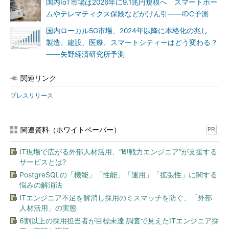
国内IoT市場は2026年に9.1兆円規模へ スマートホー
ムやテレマティクス保険などがけん引――IDC予測
国内ローカル5G市場、2024年以降に本格化の兆し
製造、建設、医療、スマートシティーはどう変わる？
――矢野経済研究所予測
関連リンク
プレスリリース
関連資料（ホワイトペーパー）
PR
IT現場で広がる外部人材活用、“即戦力エンジニア”が支援する
サービスとは?
PostgreSQLの「機能」「性能」「運用」「拡張性」に関する
悩みの解消法
ITエンジニア不足を解消し採用のミスマッチを防ぐ、「外部
人材活用」の実態
6割以上の採用担当者が目標未達 調査で見えたITエンジニア採