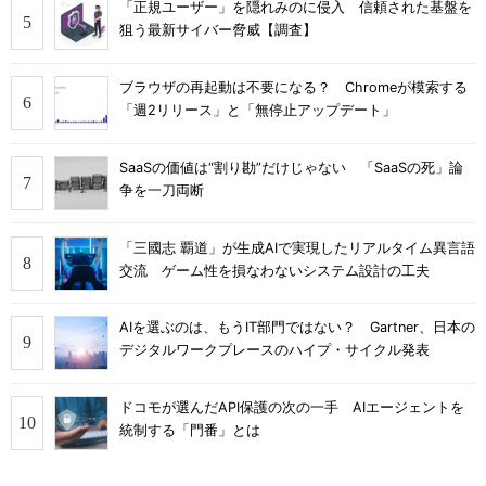
「正規ユーザー」を隠れみのに侵入 信頼された基盤を
狙う最新サイバー脅威【調査】
ブラウザの再起動は不要になる？ Chromeが模索する
「週2リリース」と「無停止アップデート」
SaaSの価値は“割り勘”だけじゃない 「SaaSの死」論
争を一刀両断
「三國志 覇道」が生成AIで実現したリアルタイム異言語
交流 ゲーム性を損なわないシステム設計の工夫
AIを選ぶのは、もうIT部門ではない？ Gartner、日本の
デジタルワークプレースのハイプ・サイクル発表
ドコモが選んだAPI保護の次の一手 AIエージェントを
統制する「門番」とは