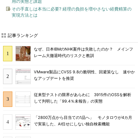
用の実態と課題
その手直しは本当に必要? 経理の負担を増やさない経費精算の
実現方法とは
記事ランキング
なぜ、日本IBMのNHK案件は失敗したのか？ メインフ
レーム大撤退時代のリスクと教訓
VMware製品にCVSS 9.8の脆弱性、回避策なし 速やか
なアップデートを推奨
従来型テストの限界があらわに 3915件のOSSを解析
して判明した「99.4％未報告」の実態
「2800万点から目当ての1品へ」 モノタロウが4カ月
で実装した、AI任せにしない独自検索機能