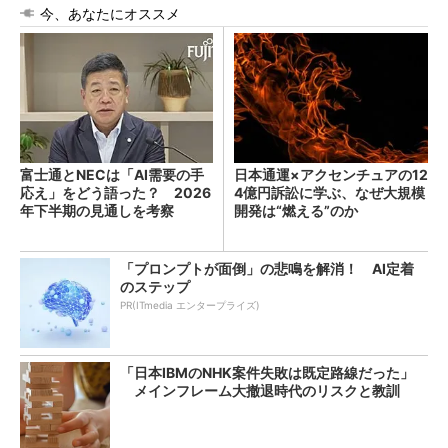
今、あなたにオススメ
富士通とNECは「AI需要の手
日本通運×アクセンチュアの12
応え」をどう語った？ 2026
4億円訴訟に学ぶ、なぜ大規模
年下半期の見通しを考察
開発は“燃える”のか
「プロンプトが面倒」の悲鳴を解消！ AI定着
のステップ
PR(ITmedia エンタープライズ)
「日本IBMのNHK案件失敗は既定路線だった」
メインフレーム大撤退時代のリスクと教訓