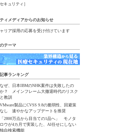
セキュリティ］
ティメディアからのお知らせ
ャリア採用の応募を受け付けています
のテーマ
記事ランキング
なぜ、日本IBMのNHK案件は失敗したの
か？ メインフレーム大撤退時代のリスク
と教訓
VMware製品にCVSS 9.8の脆弱性、回避策
なし 速やかなアップデートを推奨
「2800万点から目当ての1品へ」 モノタ
ロウが4カ月で実装した、AI任せにしない
独自検索機能