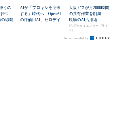
嫌うの
AIが「プロキシを突破
大阪ガスが月2000時間
ほFG
する」時代へ OpenAI
の共有作業を削減！
場の認識
の評価用AI、ゼロデイ
現場のAI活用術
...
脆弱性を自...
PR(ITmedia エンタープライ
ズ)
Recommended by