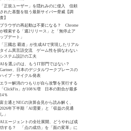
「正規ユーザー」を隠れみのに侵入 信頼
された基盤を狙う最新サイバー脅威【調
査】
ブラウザの再起動は不要になる？ Chrome
が模索する「週2リリース」と「無停止ア
ップデート」
「三國志 覇道」が生成AIで実現したリアル
タイム異言語交流 ゲーム性を損なわない
システム設計の工夫
AIを選ぶのは、もうIT部門ではない？
Gartner、日本のデジタルワークプレースの
ハイプ・サイクル発表
エラー解消のつもりが自ら攻撃を実行する
「ClickFix」が108％増 日本の割合が最多
14％
富士通とNECの決算会見から読み解く、
2026年下半期「AI需要」と「収益の見通
し」
AIエージェントの全社展開、どうやれば成
功する？ 「点の成功」を「面の変革」に