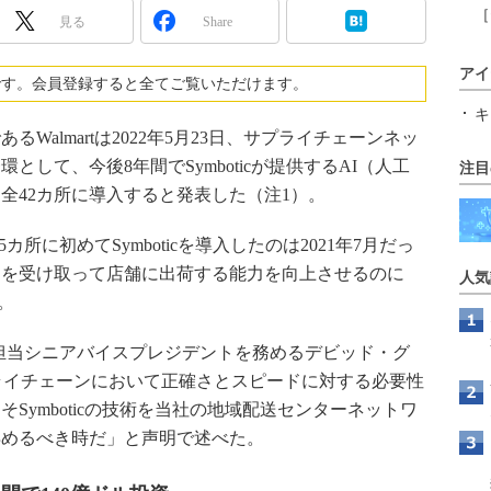
［
見る
Share
アイ
です。会員登録すると全てご覧いただけます。
キ
almartは2022年5月23日、サプライチェーンネッ
して、今後8年間でSymboticが提供するAI（人工
注目
全42カ所に導入すると発表した（注1）。
カ所に初めてSymboticを導入したのは2021年7月だっ
品を受け取って店舗に出荷する能力を向上させるのに
人気
る。
化担当シニアバイスプレジデントを務めるデビッド・グ
、「サプライチェーンにおいて正確さとスピードに対する必要性
Symboticの技術を当社の地域配送センターネットワ
早めるべき時だ」と声明で述べた。