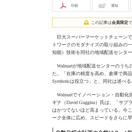
印刷
通知
この記事は
会員限定
巨大スーパーマーケットチェーンであるW
トワークのモダナイズの取り組みの一環と
知能）技術を同社の地域配送センター
Walmartが地域配送センターのうち25
た。「在庫の精度を高め、倉庫で商
Symboticは役立つ」と、同社は述べ
Walmartでイノベーション・自動
ギナ（David Guggina）氏は
はかつてないほど高まっている。今こそ
ーク全体に広め、スピードをさらに