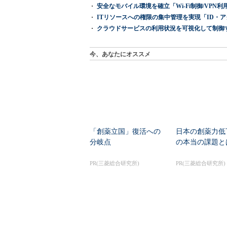
安全なモバイル環境を確立「Wi-Fi制御/VPN利用の強制
ITリソースへの権限の集中管理を実現「ID・アクセス管理 『I
クラウドサービスの利用状況を可視化して制御する「次
今、あなたにオススメ
「創薬立国」復活への
日本の創薬力低
分岐点
の本当の課題と
PR(三菱総合研究所)
PR(三菱総合研究所)