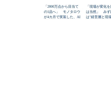
「2800万点から目当て
「現場が変化を
の1品へ」 モノタロウ
は当然」 みず
が4カ月で実装した、AI
は“経営層と現
任せにしな...
ギャップ”、どう克