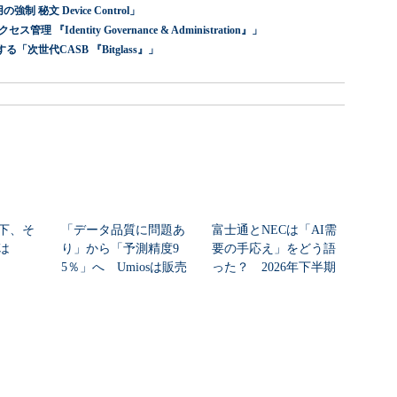
 秘文 Device Control」
dentity Governance & Administration』」
世代CASB 『Bitglass』」
下、そ
「データ品質に問題あ
富士通とNECは「AI需
は
り」から「予測精度9
要の手応え」をどう語
5％」へ Umiosは販売
った？ 2026年下半期
計画をどう自動...
の見通しを考...