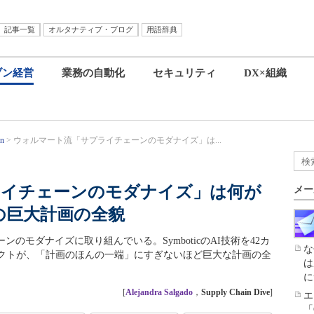
記事一覧
オルタナティブ・ブログ
用語辞典
ブン経営
業務の自動化
セキュリティ
DX×組織
gn
ウォルマート流「サプライチェーンのモダナイズ」は...
ライチェーンのモダナイズ」は何が
メー
の巨大計画の全貌
ェーンのモダナイズに取り組んでいる。SymboticのAI技術を42カ
な
クトが、「計画のほんの一端」にすぎないほど巨大な計画の全
は
に
[
Alejandra Salgado
，
Supply Chain Dive
]
エ
「