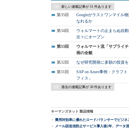
新しい連載記事が 51 件あります
35
Googleがラストワンマイ
なれるか
34
ウォルマートの止まらぬ自動
次々にオープン
33
ウォルマート流「サプライチ
画の全貌
32
なぜ研究開発に多額の投資を
31
SAP on Azure事例：
フィス」
過去の連載記事が 30 件あります
キーマンズネット 製品情報
費用対効果に優れたロードバランサーでビジネ
メール誤送信防止サービス導入後2年、データ流