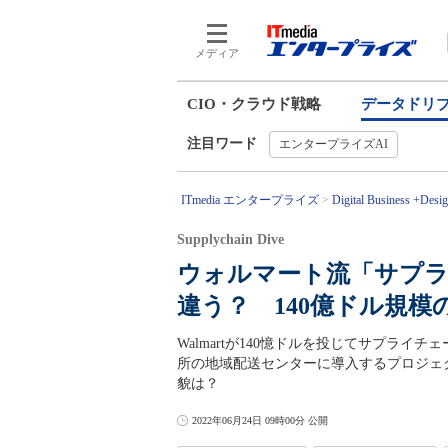
メディア
CIO・クラウド戦略
データドリ
注目ワード
エンタープライズAI
ITmedia エンタープライズ
Digital Business +Desi
Supplychain Dive
ウォルマート流「サプ
違う？ 140億ドル規模
Walmartが140憶ドルを投じてサプライチ
所の地域配送センターに導入するプロジェ
貌は？
2022年06月24日 09時00分 公開