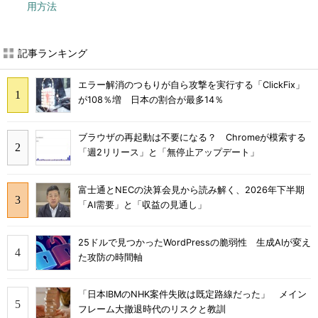
用方法
記事ランキング
エラー解消のつもりが自ら攻撃を実行する「ClickFix」
が108％増 日本の割合が最多14％
ブラウザの再起動は不要になる？ Chromeが模索する
「週2リリース」と「無停止アップデート」
富士通とNECの決算会見から読み解く、2026年下半期
「AI需要」と「収益の見通し」
25ドルで見つかったWordPressの脆弱性 生成AIが変え
た攻防の時間軸
「日本IBMのNHK案件失敗は既定路線だった」 メイン
フレーム大撤退時代のリスクと教訓