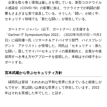
企業を取り巻く環境は厳しさを増している。新型コロナウイル
ス感染症（COVID-19）の影響に加え、ウクライナでの戦闘の影
響もさまざまな形で波及している。そうした「闘い」が続く中、
セキュリティ領域でも「新たな闘い」が発生している。
ガートナー ジャパン（以下、ガートナー）が主催する
「Gartner IT Symposium/Xpo 2022」（2022年10月31日～11月2
日）に礒田優一氏（リサーチ＆アドバイザリ部門 バイスプレジ
デント アナリスト）が登壇した。同氏は「セキュリティ：新た
な闘い」題してサイバーセキュリティの最新動向と、企業が今後
採用すべき考え方やアプローチを提唱した。本稿はその様子をレ
ポートする。
宮本武蔵から学ぶセキュリティ方針
礒田氏は冒頭「われわれは平和な世界に生きていると錯覚しが
ちですが、実は闘いは身近な世界として存在しています。2022
年はそれを実感した年でした」と話す。