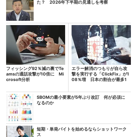
た？ 2026年下半期の見通しを考察
フィッシング92％減の裏でTe
エラー解消のつもりが自ら攻
amsの通話攻撃が10倍に Mi
撃を実行する「ClickFix」が1
crosoft分析
08％増 日本の割合が最多1
4％
SBOMの最小要素が5年ぶり改訂 何が必須に
なるのか
短期・単発バイトを始めるならショットワーク
ス