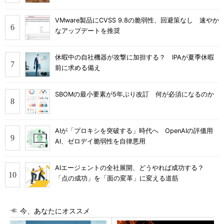
VMware製品にCVSS 9.8の脆弱性、回避策なし 速やか
なアップデートを推奨
休暇中の自社機器が攻撃に加担する？ IPAが夏季休暇
前に求める備え
SBOMの最小要素が5年ぶり改訂 何が必須になるのか
AIが「プロキシを突破する」時代へ OpenAIの評価用
AI、ゼロデイ脆弱性を自律悪用
AIエージェントの全社展開、どうやれば成功する？
「点の成功」を「面の変革」に変える道筋
今、あなたにオススメ