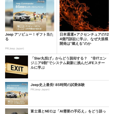
Jeep アソビュー！ギフト当た
日本通運×アクセンチュアの12
る
4億円訴訟に学ぶ、なぜ大規模
開発は“燃える”のか
PR(Jeep Japan)
「SIer丸投げ」からどう脱却する？ “非ITエン
ジニア9割”でシステム刷新に挑んだJFEスチー
ルに学ぶ
Jeep史上最長! 85時間の試乗体験
PR(Jeep Japan)
富士通とNECは「AI需要の手応え」をどう語っ