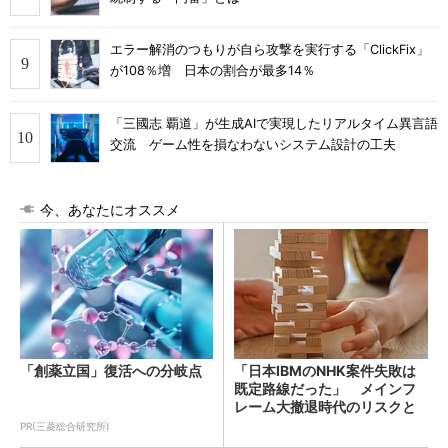
エラー解消のつもりが自ら攻撃を実行する「ClickFix」
が108％増 日本の割合が最多14％
「三國志 覇道」が生成AIで実現したリアルタイム異言語
交流 ゲーム性を損なわないシステム設計の工夫
今、あなたにオススメ
「創薬立国」復活への分岐点
「日本IBMのNHK案件失敗は
既定路線だった」 メインフ
レーム大撤退時代のリスクと
教訓
PR(三菱総合研究所)