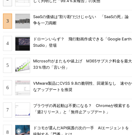
して判明した「99.4％未報告」の実態
SaaSの価値は“割り勘”だけじゃない 「SaaSの死」論
争を一刀両断
ドローンいらず？ 飛行動画作成できる「Google Earth
Studio」登場
Microsoftがまたもや値上げ M365サブスク料金を最大
33％増の「言い分」
VMware製品にCVSS 9.8の脆弱性、回避策なし 速やか
なアップデートを推奨
ブラウザの再起動は不要になる？ Chromeが模索する
「週2リリース」と「無停止アップデート」
ドコモが選んだAPI保護の次の一手 AIエージェントを
統制する「門番」とは