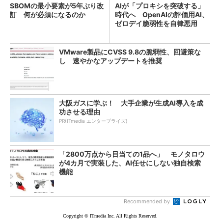
SBOMの最小要素が5年ぶり改
AIが「プロキシを突破する」
訂 何が必須になるのか
時代へ OpenAIの評価用AI、
ゼロデイ脆弱性を自律悪用
VMware製品にCVSS 9.8の脆弱性、回避策な
し 速やかなアップデートを推奨
大阪ガスに学ぶ！ 大手企業が生成AI導入を成
功させる理由
PR(ITmedia エンタープライズ)
「2800万点から目当ての1品へ」 モノタロウ
が4カ月で実装した、AI任せにしない独自検索
機能
Recommended by
Copyright © ITmedia Inc. All Rights Reserved.