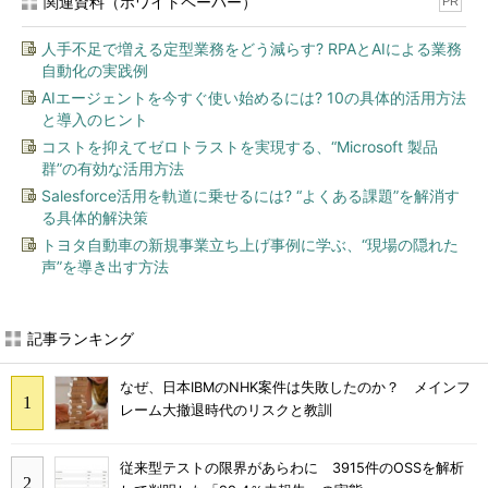
関連資料（ホワイトペーパー）
PR
人手不足で増える定型業務をどう減らす? RPAとAIによる業務
自動化の実践例
AIエージェントを今すぐ使い始めるには? 10の具体的活用方法
と導入のヒント
コストを抑えてゼロトラストを実現する、“Microsoft 製品
群”の有効な活用方法
Salesforce活用を軌道に乗せるには? “よくある課題”を解消す
る具体的解決策
トヨタ自動車の新規事業立ち上げ事例に学ぶ、“現場の隠れた
声”を導き出す方法
記事ランキング
なぜ、日本IBMのNHK案件は失敗したのか？ メインフ
レーム大撤退時代のリスクと教訓
従来型テストの限界があらわに 3915件のOSSを解析