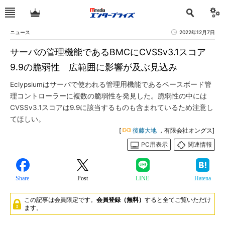
ニュース
2022年12月7日
サーバの管理機能であるBMCにCVSSv3.1スコア
9.9の脆弱性 広範囲に影響が及ぶ見込み
Eclypsiumはサーバで使われる管理用機能であるベースボード管
理コントローラーに複数の脆弱性を発見した。脆弱性の中には
CVSSv3.1スコアは9.9に該当するものも含まれているため注意し
てほしい。
[
後藤大地
，有限会社オングス]
PC用表示
関連情報
Share
Post
LINE
Hatena
この記事は会員限定です。
会員登録（無料）
すると全てご覧いただけ
ます。