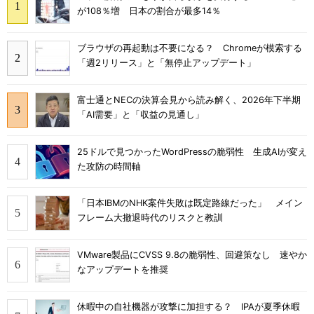
が108％増 日本の割合が最多14％
ブラウザの再起動は不要になる？ Chromeが模索する
「週2リリース」と「無停止アップデート」
富士通とNECの決算会見から読み解く、2026年下半期
「AI需要」と「収益の見通し」
25ドルで見つかったWordPressの脆弱性 生成AIが変え
た攻防の時間軸
「日本IBMのNHK案件失敗は既定路線だった」 メイン
フレーム大撤退時代のリスクと教訓
VMware製品にCVSS 9.8の脆弱性、回避策なし 速やか
なアップデートを推奨
休暇中の自社機器が攻撃に加担する？ IPAが夏季休暇