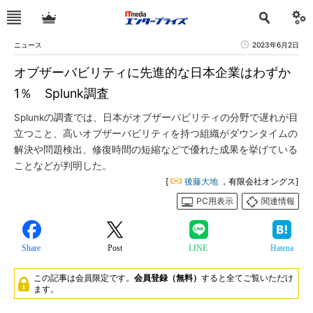
ニュース
2023年6月2日
オブザーバビリティに先進的な日本企業はわずか
1％ Splunk調査
Splunkの調査では、日本がオブザーバビリティの分野で遅れが目
立つこと、高いオブザーバビリティを持つ組織がダウンタイムの
解決や問題検出、修復時間の短縮などで優れた成果を挙げている
ことなどが判明した。
[
後藤大地
，有限会社オングス]
PC用表示
関連情報
Share
Post
LINE
Hatena
この記事は会員限定です。
会員登録（無料）
すると全てご覧いただけ
ます。