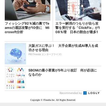
フィッシング92％減の裏でTe
エラー解消のつもりが自ら攻
amsの通話攻撃が10倍に Mi
撃を実行する「ClickFix」が1
crosoft分析
08％増 日本の割合が最多1
4％
大阪ガスに学ぶ！ 大手企業が生成AI導入を成
功させる理由
PR(ITmedia エンタープライズ)
SBOMの最小要素が5年ぶり改訂 何が必須に
なるのか
Recommended by
Copyright © ITmedia Inc. All Rights Reserved.