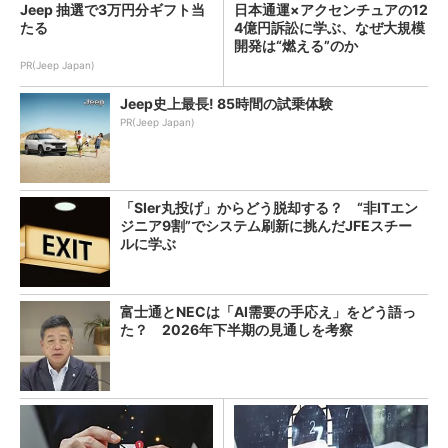
Jeep 抽選で3万円分ギフト当
日本通運×アクセンチュアの12
たる
4億円訴訟に学ぶ、なぜ大規模
開発は“燃える”のか
PR(Jeep Japan)
Jeep史上最長! 85時間の試乗体験
PR(Jeep Japan)
「SIer丸投げ」からどう脱却する？ “非ITエン
ジニア9割”でシステム刷新に挑んだJFEスチー
ルに学ぶ
富士通とNECは「AI需要の手応え」をどう語っ
た？ 2026年下半期の見通しを考察