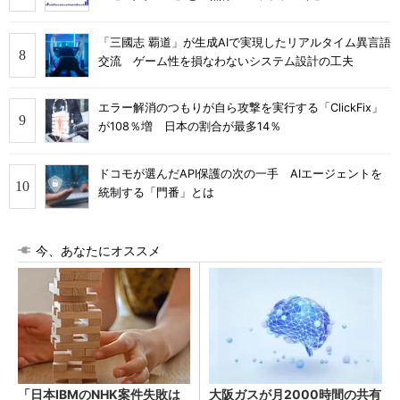
「三國志 覇道」が生成AIで実現したリアルタイム異言語
交流 ゲーム性を損なわないシステム設計の工夫
エラー解消のつもりが自ら攻撃を実行する「ClickFix」
が108％増 日本の割合が最多14％
ドコモが選んだAPI保護の次の一手 AIエージェントを
統制する「門番」とは
今、あなたにオススメ
「日本IBMのNHK案件失敗は
大阪ガスが月2000時間の共有