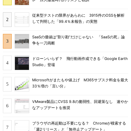
従来型テストの限界があらわに 3915件のOSSを解析
して判明した「99.4％未報告」の実態
SaaSの価値は“割り勘”だけじゃない 「SaaSの死」論
争を一刀両断
ドローンいらず？ 飛行動画作成できる「Google Earth
Studio」登場
Microsoftがまたもや値上げ M365サブスク料金を最大
33％増の「言い分」
VMware製品にCVSS 9.8の脆弱性、回避策なし 速やか
なアップデートを推奨
ブラウザの再起動は不要になる？ Chromeが模索する
「週2リリース」と「無停止アップデート」