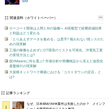
IBM
関連資料（ホワイトペーパー）
PR
ローコード開発は人間とAIの協働へ AI搭載型で経費節減効果
と利益はどう変わる
「とりあえずデータを集める」は悪手? 報われない情シスのた
めの現実解
工場の稼働を止めずにOT環境のリスクを可視化、沖電気工業
の実現方法とは?
脱VMwareに何を選ぶ? 市場分析や実機検証から見えた仮想化
基盤移行の現実解
大規模ネットワーク構築における「コストダウンの定石」と
は?
記事ランキング
なぜ、日本IBMのNHK案件は失敗したのか？ メインフ
レーム大撤退時代のリスクと教訓