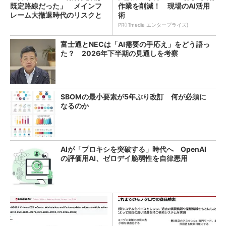
既定路線だった」 メインフ
作業を削減！ 現場のAI活用
レーム大撤退時代のリスクと
術
教訓
PR(ITmedia エンタープライズ)
富士通とNECは「AI需要の手応え」をどう語っ
た？ 2026年下半期の見通しを考察
SBOMの最小要素が5年ぶり改訂 何が必須に
なるのか
AIが「プロキシを突破する」時代へ OpenAI
の評価用AI、ゼロデイ脆弱性を自律悪用