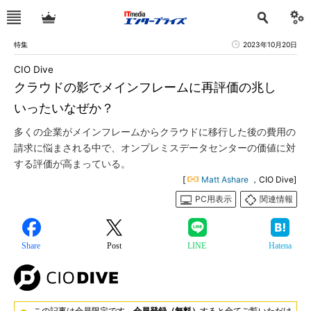
特集
2023年10月20日
CIO Dive
クラウドの影でメインフレームに再評価の兆し
いったいなぜか？
多くの企業がメインフレームからクラウドに移行した後の費用の
請求に悩まされる中で、オンプレミスデータセンターの価値に対
する評価が高まっている。
[
Matt Ashare
，CIO Dive]
PC用表示
関連情報
Share
Post
LINE
Hatena
この記事は会員限定です。
会員登録（無料）
すると全てご覧いただけ