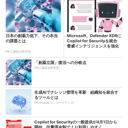
日本の創薬力低下、その本当
Microsoft、Defender XDRに
の課題とは
Copilot for Securityを統合
脅威インテリジェンスを強化
PR(三菱総合研究所)
「創薬立国」復活への分岐点
PR(三菱総合研究所)
生成AIでナレッジ管理を革新 組織知を統合す
るツールとは
PR(ITmedia エンタープライズ)
Copilot for Securityの一般提供が4月1日から
開始 従量課金制でより利用しやすく