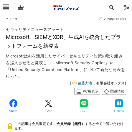
ニュース
2023年11月18日
セキュリティニュースアラート
Microsoft、SIEMとXDR、生成AIを統合したプラ
ットフォームを新発表
MicrosoftはAIを活用したサイバーセキュリティ対策の取り組み
を拡大させると発表し、「Microsoft Security Copilot」や
「Unified Security Operations Platform」について新たな発表を
行った。
[
後藤大地
，有限会社オングス]
PC用表示
関連情報
Share
Post
LINE
Hatena
この記事は会員限定です。
会員登録（無料）
すると全てご覧いただけ
ます。