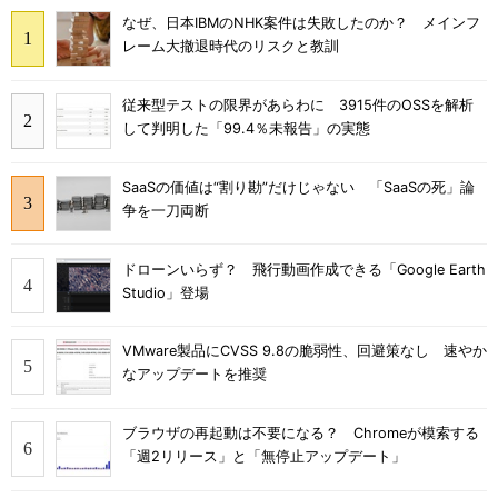
なぜ、日本IBMのNHK案件は失敗したのか？ メインフ
レーム大撤退時代のリスクと教訓
従来型テストの限界があらわに 3915件のOSSを解析
して判明した「99.4％未報告」の実態
SaaSの価値は“割り勘”だけじゃない 「SaaSの死」論
争を一刀両断
ドローンいらず？ 飛行動画作成できる「Google Earth
Studio」登場
VMware製品にCVSS 9.8の脆弱性、回避策なし 速やか
なアップデートを推奨
ブラウザの再起動は不要になる？ Chromeが模索する
「週2リリース」と「無停止アップデート」