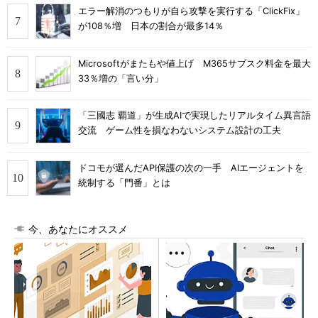
エラー解消のつもりが自ら攻撃を実行する「ClickFix」
が108％増 日本の割合が最多14％
Microsoftがまたもや値上げ M365サブスク料金を最大
33％増の「言い分」
「三國志 覇道」が生成AIで実現したリアルタイム異言語
交流 ゲーム性を損なわないシステム設計の工夫
ドコモが選んだAPI保護の次の一手 AIエージェントを
統制する「門番」とは
今、あなたにオススメ