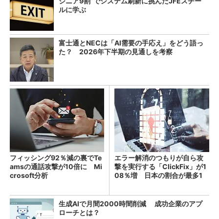
ジニア9割”でシステム刷新に挑んだJFEスチー
ルに学ぶ
富士通とNECは「AI需要の手応え」をどう語っ
た？ 2026年下半期の見通しを考察
フィッシング92％減の裏でTe
エラー解消のつもりが自ら攻
amsの通話攻撃が10倍に Mi
撃を実行する「ClickFix」が1
crosoft分析
08％増 日本の割合が最多1
4％
生成AIで月間2000時間削減 成功企業のアプ
ローチとは？