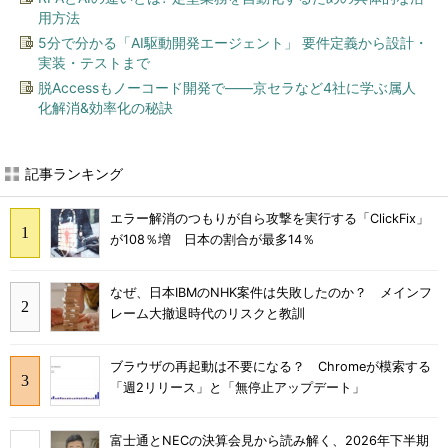
用方法
5分で分かる「AI駆動開発エージェント」 要件定義から設計・
実装・テストまで
脱Accessもノーコード開発で――京セラなど4社に学ぶ属人
化解消&効率化の秘訣
記事ランキング
エラー解消のつもりが自ら攻撃を実行する「ClickFix」
が108％増 日本の割合が最多14％
なぜ、日本IBMのNHK案件は失敗したのか？ メインフ
レーム大撤退時代のリスクと教訓
ブラウザの再起動は不要になる？ Chromeが模索する
「週2リリース」と「無停止アップデート」
富士通とNECの決算会見から読み解く、2026年下半期