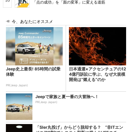
「点の成功」を「面の変革」に変える道筋
今、あなたにオススメ
Jeep史上最長! 85時間の試乗
日本通運×アクセンチュアの12
体験
4億円訴訟に学ぶ、なぜ大規模
開発は“燃える”のか
PR(Jeep Japan)
Jeepで家族と夏一番の大冒険へ！
PR(Jeep Japan)
「SIer丸投げ」からどう脱却する？ “非ITエン