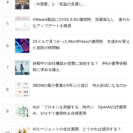
「AI需要」と「収益の見通し」
VMware製品にCVSS 9.8の脆弱性、回避策なし 速やか
なアップデートを推奨
25ドルで見つかったWordPressの脆弱性 生成AIが変え
た攻防の時間軸
休暇中の自社機器が攻撃に加担する？ IPAが夏季休暇
前に求める備え
SBOMの最小要素が5年ぶり改訂 何が必須になるのか
AIが「プロキシを突破する」時代へ OpenAIの評価用
AI、ゼロデイ脆弱性を自律悪用
AIエージェントの全社展開、どうやれば成功する？