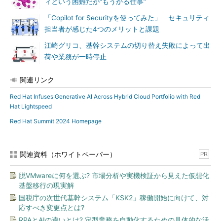
ィという困難だが“もうかる仕事”
「Copilot for Securityを使ってみた」 セキュリティ
担当者が感じた4つのメリットと課題
江崎グリコ、基幹システムの切り替え失敗によって出
荷や業務が一時停止
関連リンク
Red Hat Infuses Generative AI Across Hybrid Cloud Portfolio with Red
Hat Lightspeed
Red Hat Summit 2024 Homepage
関連資料（ホワイトペーパー）
PR
脱VMwareに何を選ぶ? 市場分析や実機検証から見えた仮想化
基盤移行の現実解
国税庁の次世代基幹システム「KSK2」稼働開始に向けて、対
応すべき変更点とは?
RPAとAIの違いとは? 定型業務を自動化するための具体的な活