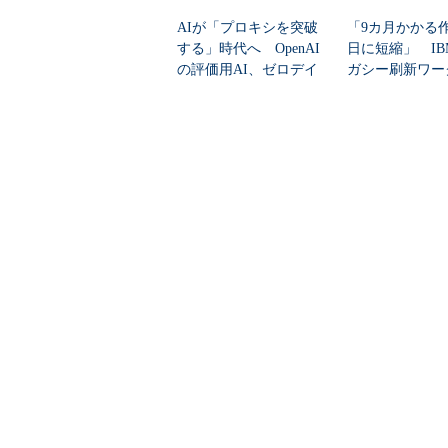
AIが「プロキシを突破
「9カ月かかる
する」時代へ OpenAI
日に短縮」 IB
の評価用AI、ゼロデイ
ガシー刷新ワー
脆弱性を自...
ーをIBM Bo...