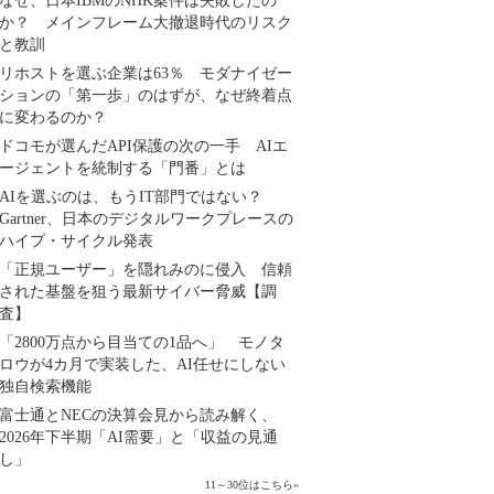
なぜ、日本IBMのNHK案件は失敗したの
か？ メインフレーム大撤退時代のリスク
と教訓
リホストを選ぶ企業は63％ モダナイゼー
ションの「第一歩」のはずが、なぜ終着点
に変わるのか？
ドコモが選んだAPI保護の次の一手 AIエ
ージェントを統制する「門番」とは
AIを選ぶのは、もうIT部門ではない？
Gartner、日本のデジタルワークプレースの
ハイプ・サイクル発表
「正規ユーザー」を隠れみのに侵入 信頼
された基盤を狙う最新サイバー脅威【調
査】
「2800万点から目当ての1品へ」 モノタ
ロウが4カ月で実装した、AI任せにしない
独自検索機能
富士通とNECの決算会見から読み解く、
2026年下半期「AI需要」と「収益の見通
し」
11～30位はこちら
»