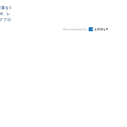
作業を3
M、レ
クフロ
Recommended by