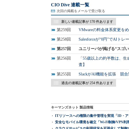
CIO Dive 連載一覧
次回の掲載をメールで受け取る
新しい連載記事が 170 件あります
259
VMwareの料金体系変更をめ
258
Salesforceが“0円”
257
ユニリーバが掲げる“スゴい”
256
「55歳以上の約半数は、生
査】
255
SlackがAI機能を拡張 
過去の連載記事が 254 件あります
キーマンズネット 製品情報
ITリソースへの権限の集中管理を実現「ID・アクセス管理 『I
安全なモバイル環境を確立「Wi-Fi制御/VPN利用の強制
クラウドサービスの利用状況を可視化して制御する「次