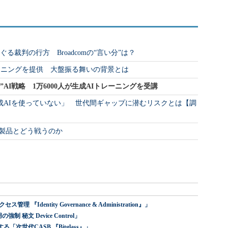
ぐる裁判の行方 Broadcomの“言い分”は？
でAIトレーニングを提供 大盤振る舞いの背景とは
AI戦略 1万6000人が生成AIトレーニングを受講
成AIを使っていない」 世代間ギャップに潜むリスクとは【調
競合製品とどう戦うのか
dentity Governance & Administration』」
 秘文 Device Control」
世代CASB 『Bitglass』」