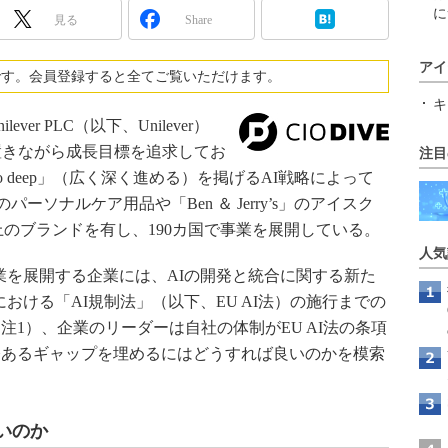
に
見る
Share
アイ
です。会員登録すると全てご覧いただけます。
キ
r PLC（以下、Unilever）
置きながら成長目標を追求してお
注目
d go deep」（広く深く進める）を掲げるAI戦略によって
」のパーソナルケア用品や「Ben ＆ Jerry’s」のアイスク
以上のブランドを有し、190カ国で事業を展開している。
人気
を展開する企業には、AIの開発と統合に関する新た
おける「AI規制法」（以下、EU AI法）の施行までの
1）、企業のリーダーは自社の体制がEU AI法の条項
今あるギャップを埋めるにはどうすれば良いのかを模索
いのか