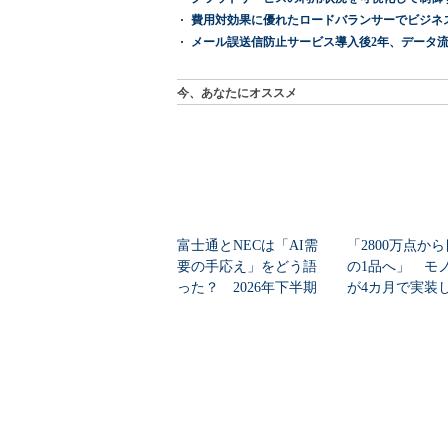
費用対効果に優れたロードバランサーでビジネ
メール誤送信防止サービス導入後2年、データ流
今、あなたにオススメ
富士通とNECは「AI需
「2800万点か
要の手応え」をどう語
の1品へ」 モ
った？ 2026年下半期
が4カ月で実装し
の見通しを考...
任せにしな...