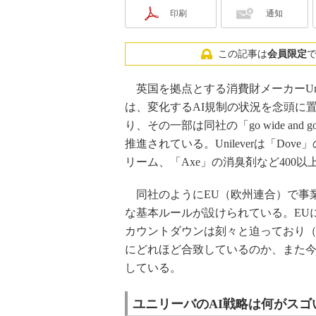
印刷
通知
この記事は
会員限定
英国を拠点とする消費財メーカーUnileve
は、変化するAI規制の状況を念頭に
り、その一部は同社の「go wide an
推進されている。Unileverは「Dove
リーム、「Axe」の消臭剤など400
同社のようにEU（欧州連合）で事業
な基本ルールが設けられている。EUに
カウントダウンは刻々と迫っており（注
にどれほど合致しているのか、また
している。
ユニリーバのAI戦略は何がスゴ