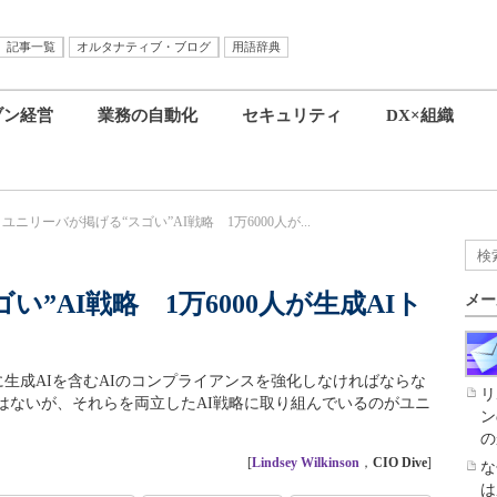
記事一覧
オルタナティブ・ブログ
用語辞典
ブン経営
業務の自動化
セキュリティ
DX×組織
ユニリーバが掲げる“スゴい”AI戦略 1万6000人が...
”AI戦略 1万6000人が生成AIト
メー
に生成AIを含むAIのコンプライアンスを強化しなければならな
リ
はないが、それらを両立したAI戦略に取り組んでいるのがユニ
ン
の
[
Lindsey Wilkinson
，
CIO Dive
]
な
は