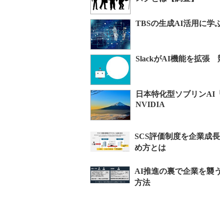
TBSの生成AI活用に学ぶ 
SlackがAI機能を拡
日本特化型ソブリンAI「Ll
NVIDIA