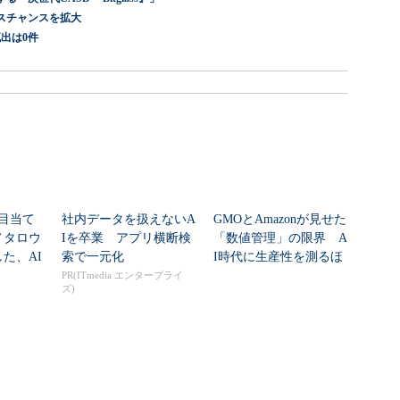
スチャンスを拡大
出は0件
ら目当て
社内データを扱えないA
GMOとAmazonが見せた
ノタロウ
Iを卒業 アプリ横断検
「数値管理」の限界 A
た、AI
索で一元化
I時代に生産性を測るほ
ど現場が...
PR(ITmedia エンタープライ
ズ)