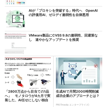
AIが「プロキシを突破する」時代へ OpenAI
の評価用AI、ゼロデイ脆弱性を自律悪用
VMware製品にCVSS 9.8の脆弱性、回避策な
し 速やかなアップデートを推奨
「2800万点から目当ての1品
生成AIで月間2000時間削減
へ」 モノタロウが4カ月で実
成功企業のアプローチとは？
装した、AI任せにしない独自
検索機能
PR(ITmedia エンタープライズ)