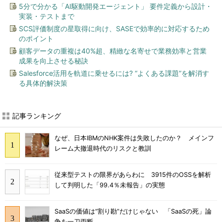
5分で分かる「AI駆動開発エージェント」 要件定義から設計・
実装・テストまで
SCS評価制度の星取得に向け、SASEで効率的に対応するため
のポイント
顧客データの重複は40%超、精緻な名寄せで業務効率と営業
成果を向上させる秘訣
Salesforce活用を軌道に乗せるには? “よくある課題”を解消す
る具体的解決策
記事ランキング
なぜ、日本IBMのNHK案件は失敗したのか？ メインフ
レーム大撤退時代のリスクと教訓
従来型テストの限界があらわに 3915件のOSSを解析
して判明した「99.4％未報告」の実態
SaaSの価値は“割り勘”だけじゃない 「SaaSの死」論
争を一刀両断