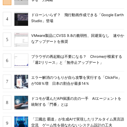
ドローンいらず？ 飛行動画作成できる「Google Earth
Studio」登場
VMware製品にCVSS 9.8の脆弱性、回避策なし 速やか
なアップデートを推奨
ブラウザの再起動は不要になる？ Chromeが模索する
「週2リリース」と「無停止アップデート」
エラー解消のつもりが自ら攻撃を実行する「ClickFix」
が108％増 日本の割合が最多14％
ドコモが選んだAPI保護の次の一手 AIエージェントを
統制する「門番」とは
「三國志 覇道」が生成AIで実現したリアルタイム異言語
交流 ゲーム性を損なわないシステム設計の工夫