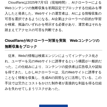
Cloudflareは2025年7月1日（現地時間）、AIクローラーによる
Webコンテンツの無断収集を初期設定でブロックする仕組みを導
入したと発表した。Webサイトの運営者は、AIによる情報収集の
可否を選択できるようになる。AI企業はクローラーの目的が学習
か検索、推論のいずれかを明示する必要があり、運営者はそれを
踏まえてアクセスの可否を判断できる。
CloudflareがAIクローラー対策を実装 Webコンテンツの
無断収集をブロック
従来、Webの情報は検索エンジンによってインデックス化さ
れ、ユーザーを元のWebサイトに誘導するという構図が一般的だ
った。この仕組みにより、コンテンツの提供者は広告収入や認知
を得てきた。しかしAIクローラーは、元のWebサイトに誘導する
ことなく情報を収集し、生成AIの回答などに活用している。この
手法では労力とコストをかけた制作者が直接的な利益を得る仕組
みを失わせてしまうリスクがあった。