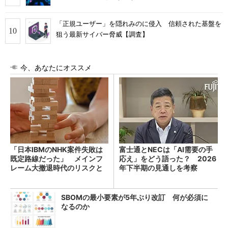
「正規ユーザー」を隠れみのに侵入 信頼された基盤を
狙う最新サイバー脅威【調査】
今、あなたにオススメ
「日本IBMのNHK案件失敗は
富士通とNECは「AI需要の手
既定路線だった」 メインフ
応え」をどう語った？ 2026
レーム大撤退時代のリスクと
年下半期の見通しを考察
教訓
SBOMの最小要素が5年ぶり改訂 何が必須に
なるのか