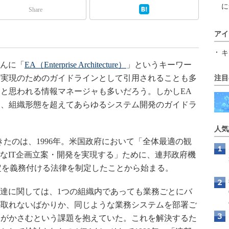
に
Share
アイ
キ
盛んに「
EA（Enterprise Architecture）
」というキーワー
府実現のためのガイドラインとして引用されることも多
注目
と思われる情報マネージャも多いだろう。しかしEA
は、組織形態を超えてあらゆるシステム開発のガイドラ
人気
たのは、1996年。米国政府において「全体最適の観
的なIT企画立案・開発を実現する」ために、連邦政府機
策定を義務付ける法律を制定したことから始まる。
達に関しては、1つの組織内であっても業務ごとにバ
が取れないばかりか、同じような業務システムを部署ご
トがかさむという課題を抱えていた。これを解決するた