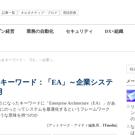
記事一覧
オルタナティブ・ブログ
用語辞典
ブン経営
業務の自動化
セキュリティ
DX×組織
べきキーワード：「EA」～企業シ...
きキーワード：「EA」～企業システ
メー
用
たキーワードに「Enterprise Architecture（EA）」があ
リ
スにのっとってシステムを最適化するというフレームワーク
ン
ような意味を持つのか
の
[アットマーク・アイティ編集局，
ITmedia
]
な
は