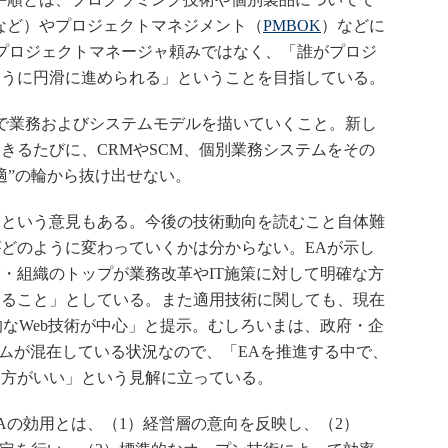
など）やプロジェクトマネジメント（
PMBOK
）などに
プロジェクトマネージャ頼みではなく、「誰がプロジ
ように円滑に進められる」ということを目指している。
で業務およびシステムモデルを描いていくこと。新し
きるたびに、CRMやSCM、個別業務システムをその
適”の輪から抜け出せない。
という意見もある。今後の技術動向を読むこと自体難
どのように変わっていくかは分からない。EAが示し
・組織のトップが業務改革やIT施策に対して明確な方
すること」としている。また適用技術に関しても、現在
標準的なWeb技術が中心」と提示。むしろいまは、政府・企
テムが混在している状況なので、「EAを推進する中で、
た方がいい」という見解に立っている。
の効用とは、（1）経営層の意向を反映し、（2）