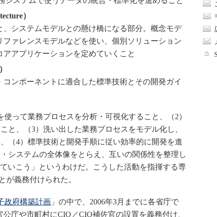
業務システムで使うデータの統合・標準化を進めること
ecture）
と、システムモデルとの懸け橋になる部分。概念モデ
リファレンスモデルなどを使い、個別ソリューション
コアアプリケーションを定めていくこと
e）
・コンポーネントに適合した標準技術とその開発ガイ
を使って業務プロセスを分析・可視化すること、（2）
こと、（3）洗い出した業務プロセスをモデル化し、
、（4）標準技術と開発手順に従い効率的に開発を進
務・システムの全体像をとらえ、互いの関係性を整理し
していこう」というわけだ。こうした活動を指揮する専
ことが義務付けられた。
子政府構築計画
」の中で、2006年3月までに各省庁で
公庁や市町村にCIO／CIO補佐官の設置を義務付け、