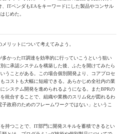
け、ITベンダもEAをキーワードにした製品やコンサル
しはじめた。
のメリットについて考えてみよう。
多かったIT調達を効率的に行っていこうという狙い
個別に承認システムを構築した後、ふたを開けてみたら
ということがある。この場合個別開発より、コアプロセ
間もコストも大幅に短縮できる。あらかじめ全社内の業
にシステム開発を進められるようになる。またBPRの
務を統合することで、組織や業務のスリム化が図れるわ
電子政府のためのフレームワークではない」というこ
を持つことで、IT部門に開発スキルを蓄積できるとい
手順とは、プログラミング技術や個別製品についてで