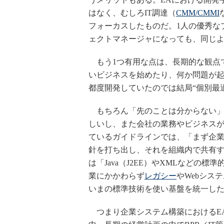
はなく、むしろIT調達（
CMM/CMMI
フォーカスしたものだ。1人の優秀な
ェクトマネージャになっても、同じ
もう1つ有用な点は、長期的な観点
いビジネスを始めたり、何か問題が起
都度開発していたのでは結局“個別最
もちろん「先のことは分からない」
しいし、また会社の業務やビジネスが
ているガイドラインでは、「まず企業
針を打ち出し、それを組織内で共有
は「Java（J2EE）やXMLなどの
業にかかわらず
レガシー
やWebシス
いまの標準技術を使い基盤を統一し
つまり企業システム構築におけるEA