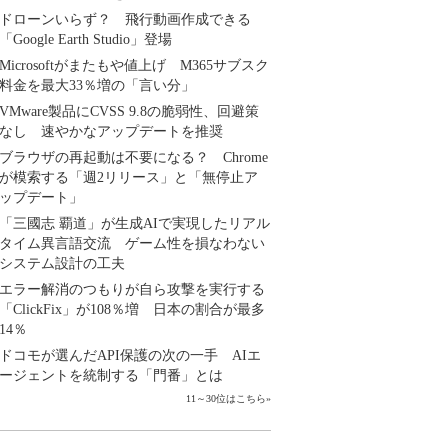
ドローンいらず？ 飛行動画作成できる
「Google Earth Studio」登場
Microsoftがまたもや値上げ M365サブスク
料金を最大33％増の「言い分」
VMware製品にCVSS 9.8の脆弱性、回避策
なし 速やかなアップデートを推奨
ブラウザの再起動は不要になる？ Chrome
が模索する「週2リリース」と「無停止ア
ップデート」
「三國志 覇道」が生成AIで実現したリアル
タイム異言語交流 ゲーム性を損なわない
システム設計の工夫
エラー解消のつもりが自ら攻撃を実行する
「ClickFix」が108％増 日本の割合が最多
14％
ドコモが選んだAPI保護の次の一手 AIエ
ージェントを統制する「門番」とは
11～30位はこちら
»