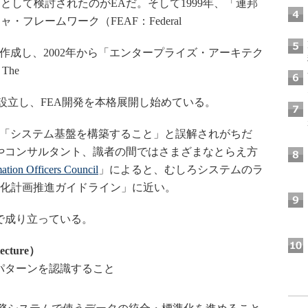
して検討されたのがEAだ。そして1999年、「連邦
フレームワーク（FEAF：Federal
ramework）」を作成し、2002年から「エンタープライズ・アーキテク
The
ffice）」を設立し、FEA開発を本格展開し始めている。
、「システム基盤を構築すること」と誤解されがちだ
やコンサルタント、識者の間ではさまざまなとらえ方
ation Officers Council
」によると、むしろシステムのラ
T化計画推進ガイドライン」に近い。
で成り立っている。
cture）
パターンを認識すること
）