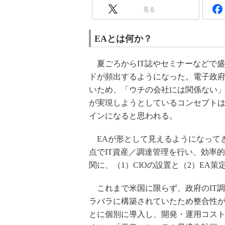
見る
EAとは何か？
夏ごろからIT誌やセミナーなどで
ドが頻出するようになった。電子政
いため、「ウチの会社には関係ない」
が実現しようとしているコンセプト
インになると思われる。
EAが形として見えるようになってき
点でIT資産／調達管理を行い、効率
関に、（1）CIOの設置と（2）EA
これまで米国に限らず、政府のIT調
ラバラに構築されていたため整合性
とに個別に導入し、開発・運用コス