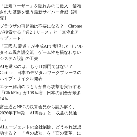
「正規ユーザー」を隠れみのに侵入 信頼
された基盤を狙う最新サイバー脅威【調
査】
ブラウザの再起動は不要になる？ Chrome
が模索する「週2リリース」と「無停止ア
ップデート」
「三國志 覇道」が生成AIで実現したリアル
タイム異言語交流 ゲーム性を損なわない
システム設計の工夫
AIを選ぶのは、もうIT部門ではない？
Gartner、日本のデジタルワークプレースの
ハイプ・サイクル発表
エラー解消のつもりが自ら攻撃を実行する
「ClickFix」が108％増 日本の割合が最多
14％
富士通とNECの決算会見から読み解く、
2026年下半期「AI需要」と「収益の見通
し」
AIエージェントの全社展開、どうやれば成
功する？ 「点の成功」を「面の変革」に