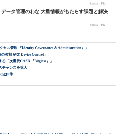
dentity Governance & Administration』」
 秘文 Device Control」
世代CASB 『Bitglass』」
スチャンスを拡大
出は0件