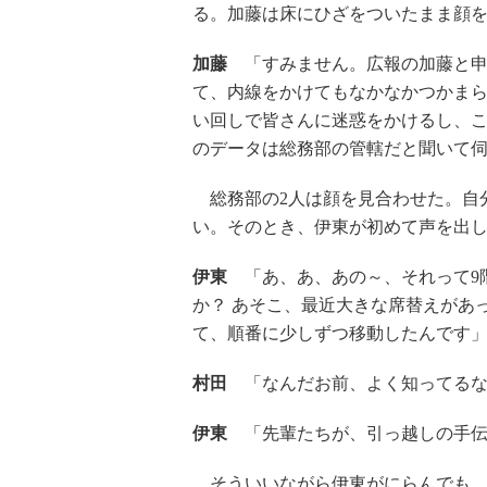
る。加藤は床にひざをついたまま顔を
加藤
「すみません。広報の加藤と申
て、内線をかけてもなかなかつかま
い回しで皆さんに迷惑をかけるし、
のデータは総務部の管轄だと聞いて
総務部の2人は顔を見合わせた。自
い。そのとき、伊東が初めて声を出
伊東
「あ、あ、あの～、それって9階
か？ あそこ、最近大きな席替えがあ
て、順番に少しずつ移動したんです
村田
「なんだお前、よく知ってるな
伊東
「先輩たちが、引っ越しの手伝
そういいながら伊東がにらんでも、