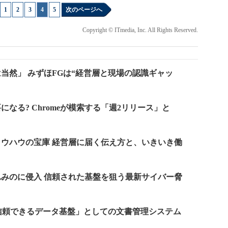
1
|
2
|
3
|
4
|
5
次のページへ
Copyright © ITmedia, Inc. All Rights Reserved.