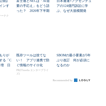
公開】
富士通とNECは「AI需
日本通運×アクセンチュ
インす
要の手応え」をどう語
アの124億円訴訟に学
った？ 2026年下半期
ぶ、なぜ大規模開発
の見通しを考...
は“燃える”のか
ァーテク
もりが
既存ツールは捨てな
SBOMの最小要素が5年
する「C
い！ アプリ連携で防
ぶり改訂 何が必須に
8％増 日
ぐ情報のサイロ化
なるのか
PR(ITmedia エンタープライ
ズ)
Recommended by