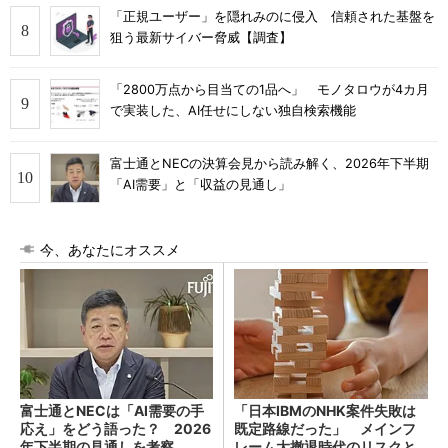
「正規ユーザー」を隠れみのに侵入 信頼された基盤を
狙う最新サイバー脅威【調査】
「2800万点から目当ての1品へ」 モノタロウが4カ月
で実装した、AI任せにしない独自検索機能
富士通とNECの決算会見から読み解く、2026年下半期
「AI需要」と「収益の見通し」
今、あなたにオススメ
富士通とNECは「AI需要の手
「日本IBMのNHK案件失敗は
応え」をどう語った？ 2026
既定路線だった」 メインフ
年下半期の見通しを考察
レーム大撤退時代のリスクと