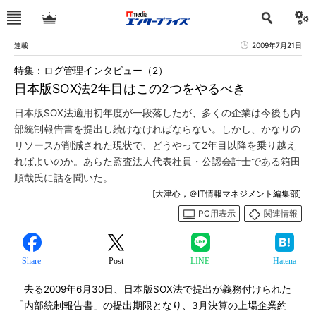
連載
2009年7月21日
特集：ログ管理インタビュー（2）
日本版SOX法2年目はこの2つをやるべき
日本版SOX法適用初年度が一段落したが、多くの企業は今後も内
部統制報告書を提出し続けなければならない。しかし、かなりの
リソースが削減された現状で、どうやって2年目以降を乗り越え
ればよいのか。あらた監査法人代表社員・公認会計士である箱田
順哉氏に話を聞いた。
[大津心，＠IT情報マネジメント編集部]
PC用表示
関連情報
Share
Post
LINE
Hatena
去る2009年6月30日、日本版SOX法で提出が義務付けられた
「内部統制報告書」の提出期限となり、3月決算の上場企業約