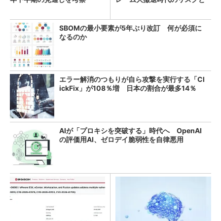
教訓
SBOMの最小要素が5年ぶり改訂 何が必須に
なるのか
エラー解消のつもりが自ら攻撃を実行する「Cl
ickFix」が108％増 日本の割合が最多14％
AIが「プロキシを突破する」時代へ OpenAI
の評価用AI、ゼロデイ脆弱性を自律悪用