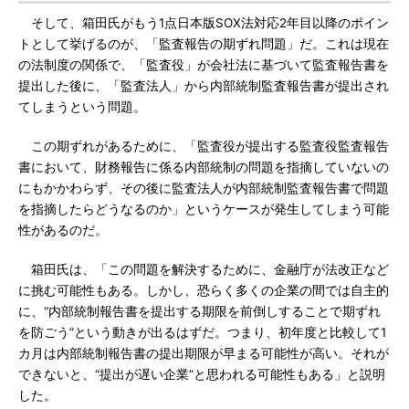
そして、箱田氏がもう1点日本版SOX法対応2年目以降のポイン
トとして挙げるのが、「監査報告の期ずれ問題」だ。これは現在
の法制度の関係で、「監査役」が会社法に基づいて監査報告書を
提出した後に、「監査法人」から内部統制監査報告書が提出され
てしまうという問題。
この期ずれがあるために、「監査役が提出する監査役監査報告
書において、財務報告に係る内部統制の問題を指摘していないの
にもかかわらず、その後に監査法人が内部統制監査報告書で問題
を指摘したらどうなるのか」というケースが発生してしまう可能
性があるのだ。
箱田氏は、「この問題を解決するために、金融庁が法改正など
に挑む可能性もある。しかし、恐らく多くの企業の間では自主的
に、“内部統制報告書を提出する期限を前倒しすることで期ずれ
を防ごう”という動きが出るはずだ。つまり、初年度と比較して1
カ月は内部統制報告書の提出期限が早まる可能性が高い。それが
できないと、“提出が遅い企業”と思われる可能性もある」と説明
した。