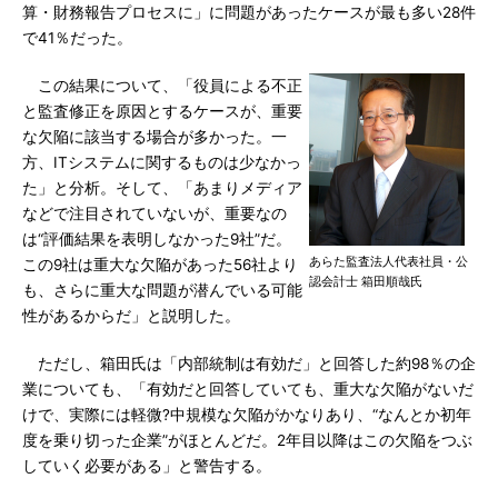
算・財務報告プロセスに」に問題があったケースが最も多い28件
で41％だった。
この結果について、「役員による不正
と監査修正を原因とするケースが、重要
な欠陥に該当する場合が多かった。一
方、ITシステムに関するものは少なかっ
た」と分析。そして、「あまりメディア
などで注目されていないが、重要なの
は“評価結果を表明しなかった9社”だ。
あらた監査法人代表社員・公
この9社は重大な欠陥があった56社より
認会計士 箱田順哉氏
も、さらに重大な問題が潜んでいる可能
性があるからだ」と説明した。
ただし、箱田氏は「内部統制は有効だ」と回答した約98％の企
業についても、「有効だと回答していても、重大な欠陥がないだ
けで、実際には軽微?中規模な欠陥がかなりあり、“なんとか初年
度を乗り切った企業”がほとんどだ。2年目以降はこの欠陥をつぶ
していく必要がある」と警告する。