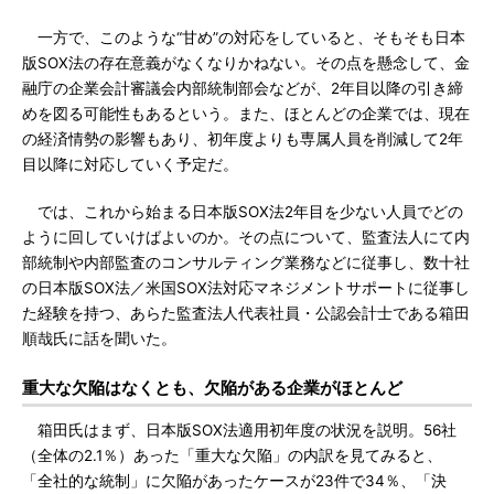
一方で、このような“甘め”の対応をしていると、そもそも日本
版SOX法の存在意義がなくなりかねない。その点を懸念して、金
融庁の企業会計審議会内部統制部会などが、2年目以降の引き締
めを図る可能性もあるという。また、ほとんどの企業では、現在
の経済情勢の影響もあり、初年度よりも専属人員を削減して2年
目以降に対応していく予定だ。
では、これから始まる日本版SOX法2年目を少ない人員でどの
ように回していけばよいのか。その点について、監査法人にて内
部統制や内部監査のコンサルティング業務などに従事し、数十社
の日本版SOX法／米国SOX法対応マネジメントサポートに従事し
た経験を持つ、あらた監査法人代表社員・公認会計士である箱田
順哉氏に話を聞いた。
重大な欠陥はなくとも、欠陥がある企業がほとんど
箱田氏はまず、日本版SOX法適用初年度の状況を説明。56社
（全体の2.1％）あった「重大な欠陥」の内訳を見てみると、
「全社的な統制」に欠陥があったケースが23件で34％、「決