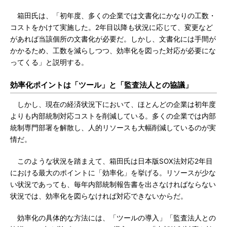
箱田氏は、「初年度、多くの企業では文書化にかなりの工数・
コストをかけて実施した。2年目以降も状況に応じて、変更など
があれば当該個所の文書化が必要だ。しかし、文書化には手間が
かかるため、工数を減らしつつ、効率化を図った対応が必要にな
ってくる」と説明する。
効率化ポイントは「ツール」と「監査法人との協議」
しかし、現在の経済状況下において、ほとんどの企業は初年度
よりも内部統制対応コストを削減している。多くの企業では内部
統制専門部署を解散し、人的リソースも大幅削減しているのが実
情だ。
このような状況を踏まえて、箱田氏は日本版SOX法対応2年目
における最大のポイントに「効率化」を挙げる。リソースが少な
い状況であっても、毎年内部統制報告書を出さなければならない
状況では、効率化を図らなければ対応できないからだ。
効率化の具体的な方法には、「ツールの導入」「監査法人との