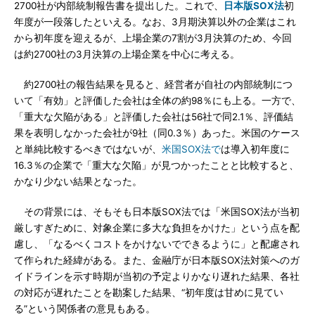
2700社が内部統制報告書を提出した。これで、
日本版SOX法
初
年度が一段落したといえる。なお、3月期決算以外の企業はこれ
から初年度を迎えるが、上場企業の7割が3月決算のため、今回
は約2700社の3月決算の上場企業を中心に考える。
約2700社の報告結果を見ると、経営者が自社の内部統制につ
いて「有効」と評価した会社は全体の約98％にも上る。一方で、
「重大な欠陥がある」と評価した会社は56社で同2.1％、評価結
果を表明しなかった会社が9社（同0.3％）あった。米国のケース
と単純比較するべきではないが、
米国SOX法で
は導入初年度に
16.3％の企業で「重大な欠陥」が見つかったことと比較すると、
かなり少ない結果となった。
その背景には、そもそも日本版SOX法では「米国SOX法が当初
厳しすぎために、対象企業に多大な負担をかけた」という点を配
慮し、「なるべくコストをかけないでできるように」と配慮され
て作られた経緯がある。また、金融庁が日本版SOX法対策へのガ
イドラインを示す時期が当初の予定よりかなり遅れた結果、各社
の対応が遅れたことを勘案した結果、“初年度は甘めに見てい
る”という関係者の意見もある。