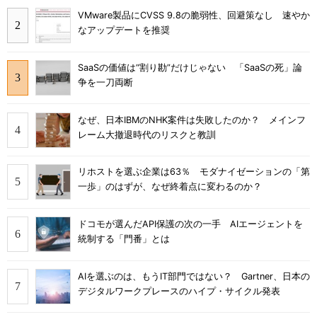
VMware製品にCVSS 9.8の脆弱性、回避策なし 速やか
なアップデートを推奨
SaaSの価値は“割り勘”だけじゃない 「SaaSの死」論
争を一刀両断
なぜ、日本IBMのNHK案件は失敗したのか？ メインフ
レーム大撤退時代のリスクと教訓
リホストを選ぶ企業は63％ モダナイゼーションの「第
一歩」のはずが、なぜ終着点に変わるのか？
ドコモが選んだAPI保護の次の一手 AIエージェントを
統制する「門番」とは
AIを選ぶのは、もうIT部門ではない？ Gartner、日本の
デジタルワークプレースのハイプ・サイクル発表