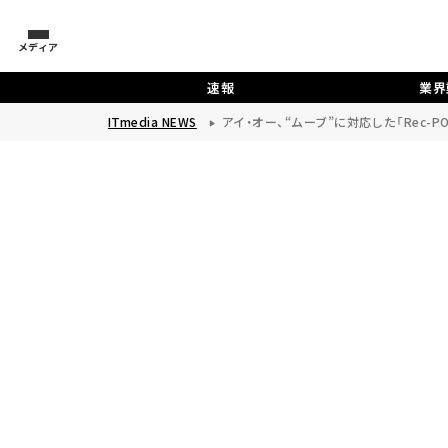
メディア
速報
業界
ITmedia NEWS
アイ・オー、“ムーブ”に対応した「Rec-P