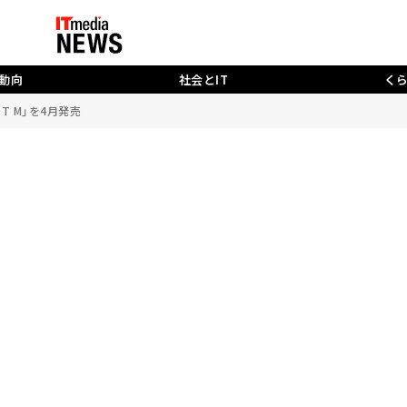
動向
社会とIT
く
OT M」を4月発売