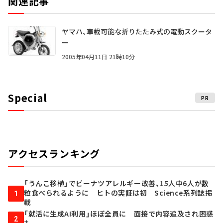
関連記事
ヤマハ、車載可能な折りたたみ式の電動スクータ
ー
2005年04月11日 21時10分
Special
PR
アクセスランキング
「うんこ移植」でピーナツアレルギー改善、15人中6人が数
粒食べられるように ヒトの実証は初 Science系列誌掲
1
載
「就活に生成AI利用」ほぼ全員に 面接で内容追及され困惑
2
も