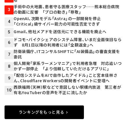
手術中の大地震、患者守る医療スタッフ……熊本総合病院
3
の動画に反響 「プロの動き」「尊敬」
OpenAI、次期モデル「Astra」の一部開発を停止
4
「Critical」級サイバー能力の可能性否定できず
Gmail、他社メアドを送信元にできる機能を廃止へ
5
ドコモ・バイクシェアのシステム障害、いまだ全面復旧なら
6
ず 8月1日以降の利用者には「全額返金」へ
防衛装備庁、ITコンサルSHIFTに「AI装備品」の審査支援を
7
委託
個人開発「家系ラーメンマニア」で利用者急増 対応追いつ
8
かず一部停止 「より信頼していただけるアプリに」
「配信システムをAIで自作したアイドル」こと宮本佳林さ
9
ん、Cloudflare Workersの開発者イベントに登壇へ
西鉄福岡（天神）駅などで意図しない駅構内放送 第三者が
10
有名YouTuberの音声を不正に流したか
ランキングをもっと見る