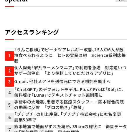
アクセスランキング
「うんこ移植」でピーナツアレルギー改善、15人中6人が数
粒食べられるように ヒトの実証は初 Science系列誌掲
1
載
個人開発「家系ラーメンマニア」で利用者急増 対応追いつ
2
かず一部停止 「より信頼していただけるアプリに」
Gmail、他社メアドを送信元にできる機能を廃止へ
3
「ChatGPT」のデフォルトモデル、PlusとProは「Sol」に、
4
無料版は「Luna」でテキストチャット無制限に
手術中の大地震、患者守る医療スタッフ……熊本総合病院
5
の動画に反響 「プロの動き」「尊敬」
「プチプチ」の川上産業、「プチプチ株式会社」に社名変更
6
創業58年で
熊本地震で地面がずれた場所、35kmの線状に 衛星データ
7