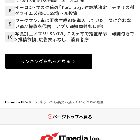
で「変位境界」を判読 国土地理院
イーロン・マスク氏の「Terafab」、建設地決定 テキサス州
8
グライムズ郡に168億ドル投資
ワークマン、実は画像生成AIを導入していた 間に合わな
9
い商品撮影を代替 アプリ通知開封も1.5倍
写真加工アプリ「SNOW」にステマで措置命令 報酬付きで
10
X投稿依頼、広告表示なし 消費者庁
ランキングをもっと見る
ITmedia NEWS
ネットから長文が消えたいくつかの理由
ページトップへ戻る