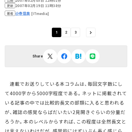
2007年02月05日 12時01分
公開
2007年02月19日 11時38分
更新
小寺信良
[ITmedia]
著者
1
2
3
Share
連載でお送りしている本コラムは、毎回文字数にし
て4000字から5000字程度である。ネットに掲載されて
いる記事の中では比較的長文の部類に入ると思われる
が、雑誌の感覚ならばだいたい2見開きぐらいの分量だ
ろうか。本のレベルからすれば、この程度は全然長文と
は言えないわけだが、感覚的にはずいぶん長く感じら