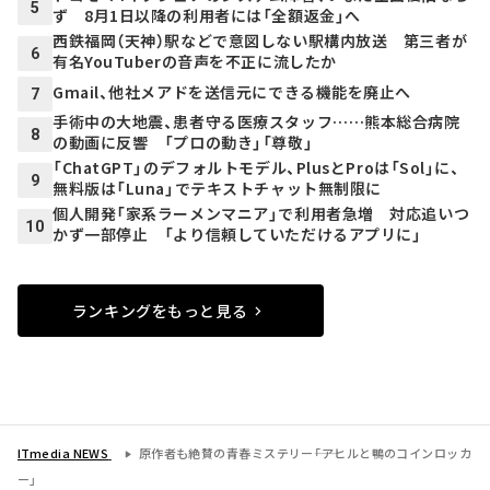
5
ず 8月1日以降の利用者には「全額返金」へ
西鉄福岡（天神）駅などで意図しない駅構内放送 第三者が
6
有名YouTuberの音声を不正に流したか
Gmail、他社メアドを送信元にできる機能を廃止へ
7
手術中の大地震、患者守る医療スタッフ……熊本総合病院
8
の動画に反響 「プロの動き」「尊敬」
「ChatGPT」のデフォルトモデル、PlusとProは「Sol」に、
9
無料版は「Luna」でテキストチャット無制限に
個人開発「家系ラーメンマニア」で利用者急増 対応追いつ
10
かず一部停止 「より信頼していただけるアプリに」
ランキングをもっと見る
ITmedia NEWS
原作者も絶賛の青春ミステリー――「アヒルと鴨のコインロッカ
ー」