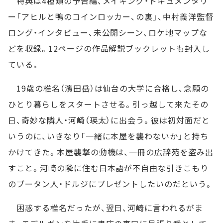
特典は4種類の予告編、メイキング・ドキュメンタリ
ー「アヒルと鴨のコインロッカー、の裏」、中村義洋監督
ロング・インタビュー、未公開シーン、ロケ地マップな
どを収録。12ページの作品解説ブックレットも封入し
ている。
19歳の椎名（濱田岳）は仙台の大学に合格し、念願の
ひとり暮らしをスタートさせる。引っ越して来たその
日、奇妙な隣人・河崎（瑛太）に出会う。彼は初対面だと
いうのに、いきなり「一緒に本屋を襲わないか」と持ち
かけてきた。本屋襲撃の動機は、一冊の広辞苑を盗み出
すこと。河崎の隣に住む日本語が不自由な引きこもり
のブータン人・ドルジにプレゼントしたいのだという。
困惑する椎名だったが、翌日、河崎に言われるがま