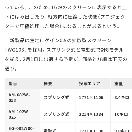
っている。このため、16：9のスクリーンに表示すると上
下にはみ出したり、縦方向に圧縮した映像（プロジェク
ターで圧縮処理した場合）になることがあるという。
新製品は生地にゲイン0.9の拡散型スクリーン
「WG103」を採用。スプリング式と電動式で計8モデル
を揃え、2月1日に出荷する予定だ。価格と詳細は下表の
通り。
型番
概要
投写エリア
重量
AM-082W-
スプリング式
1771×1106
8.4キロ
053
AM-102W-
スプリング式
2214×1384
10キロ
025
EG-082W00-
電動式
1771×1106
8.8キロ