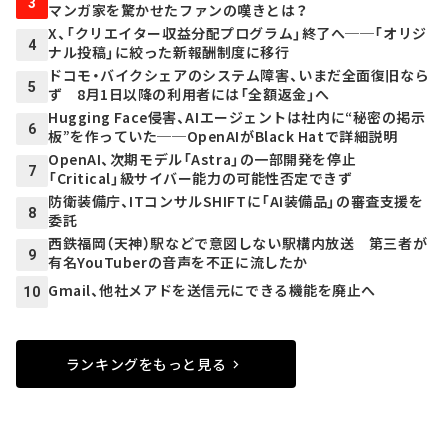
3
マンガ家を驚かせたファンの嘆きとは？
X、「クリエイター収益分配プログラム」終了へ──「オリジ
4
ナル投稿」に絞った新報酬制度に移行
ドコモ・バイクシェアのシステム障害、いまだ全面復旧なら
5
ず 8月1日以降の利用者には「全額返金」へ
Hugging Face侵害、AIエージェントは社内に“秘密の掲示
6
板”を作っていた──OpenAIがBlack Hatで詳細説明
OpenAI、次期モデル「Astra」の一部開発を停止
7
「Critical」級サイバー能力の可能性否定できず
防衛装備庁、ITコンサルSHIFTに「AI装備品」の審査支援を
8
委託
西鉄福岡（天神）駅などで意図しない駅構内放送 第三者が
9
有名YouTuberの音声を不正に流したか
Gmail、他社メアドを送信元にできる機能を廃止へ
10
ランキングをもっと見る