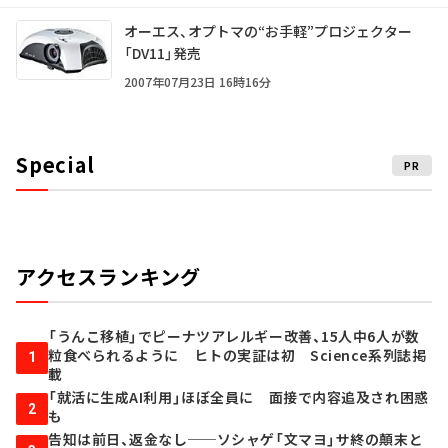
オーエス、オプトマの“お手軽”プロジェクター
「DV11」発売
2007年07月23日 16時16分
Special
PR
アクセスランキング
「うんこ移植」でピーナツアレルギー改善、15人中6人が数
粒食べられるように ヒトの実証は初 Science系列誌掲
1
載
「就活に生成AI利用」ほぼ全員に 面接で内容追及され困惑
2
も
告知は前日、返金なし──ソシャゲ「文マヨ」サ終の顛末と