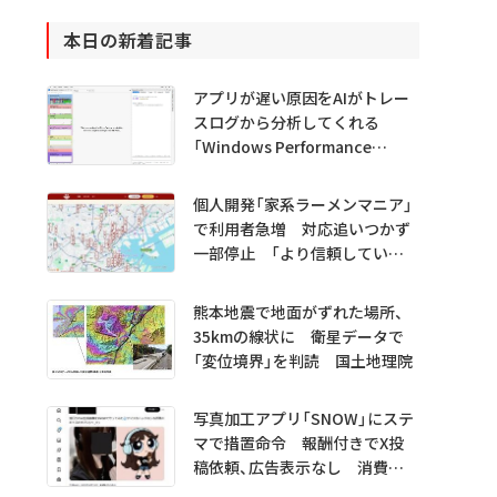
本日の新着記事
アプリが遅い原因をAIがトレー
スログから分析してくれる
「Windows Performance
Analyzer MCP」 Microsoftが
プレビュー公開
個人開発「家系ラーメンマニア」
で利用者急増 対応追いつかず
一部停止 「より信頼していた
だけるアプリに」
熊本地震で地面がずれた場所、
35kmの線状に 衛星データで
「変位境界」を判読 国土地理院
写真加工アプリ「SNOW」にステ
マで措置命令 報酬付きでX投
稿依頼、広告表示なし 消費者
庁