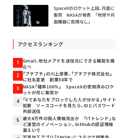
SpaceXのロケット上段、月面に
衝突 NASAが発表 「地球や月
面機器に危険なし」
アクセスランキング
Gmail、他社メアドを送信元にできる機能を廃
1
止へ
「プチプチ」の川上産業、「プチプチ株式会社」
2
に社名変更 創業58年で
NASA「確率100％」 SpaceXの使用済みロケ
3
ットが月に衝突か
「Xであなたをブロックした人が分かる」サイト
4
拡散 ソースコードを見たら、IDとパスワード
外部送信
最大6万件の個人情報流出か 「ITトレンド」な
5
ど運営のイノベーション、GitHubの認証情報
漏えいで
写真加工アプリ「SNOW」にステマで措置命