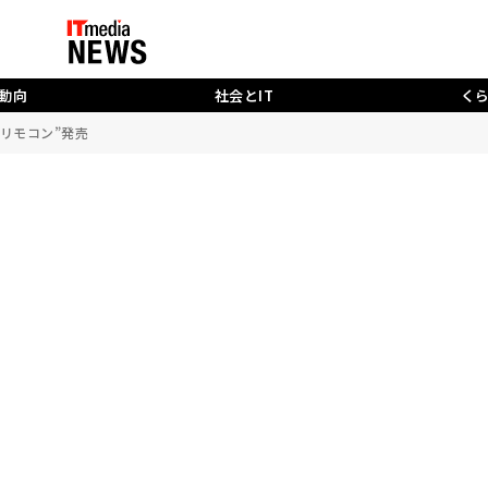
動向
社会とIT
く
リモコン”発売