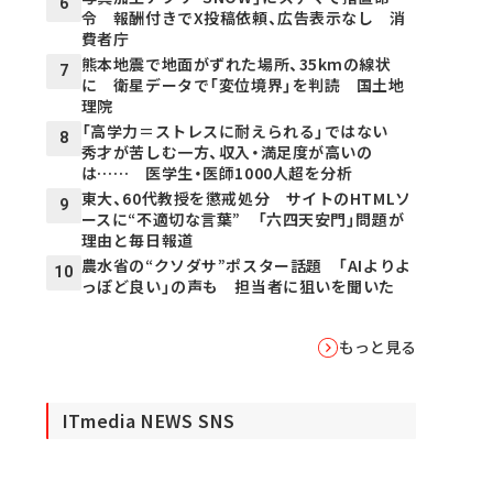
6
令 報酬付きでX投稿依頼、広告表示なし 消
費者庁
熊本地震で地面がずれた場所、35kmの線状
7
に 衛星データで「変位境界」を判読 国土地
理院
「高学力＝ストレスに耐えられる」ではない
8
秀才が苦しむ一方、収入・満足度が高いの
は…… 医学生・医師1000人超を分析
東大、60代教授を懲戒処分 サイトのHTMLソ
9
ースに“不適切な言葉” 「六四天安門」問題が
理由と毎日報道
農水省の“クソダサ”ポスター話題 「AIよりよ
10
っぽど良い」の声も 担当者に狙いを聞いた
もっと見る
ITmedia NEWS SNS