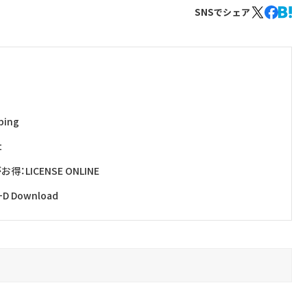
SNSでシェア
ing
t
ICENSE ONLINE
Download