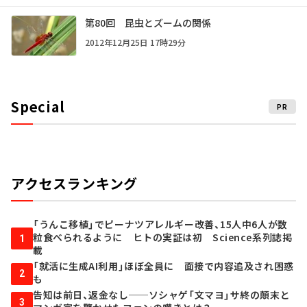
第80回 昆虫とズームの関係
2012年12月25日 17時29分
Special
PR
アクセスランキング
「うんこ移植」でピーナツアレルギー改善、15人中6人が数
粒食べられるように ヒトの実証は初 Science系列誌掲
1
載
「就活に生成AI利用」ほぼ全員に 面接で内容追及され困惑
2
も
告知は前日、返金なし──ソシャゲ「文マヨ」サ終の顛末と
3