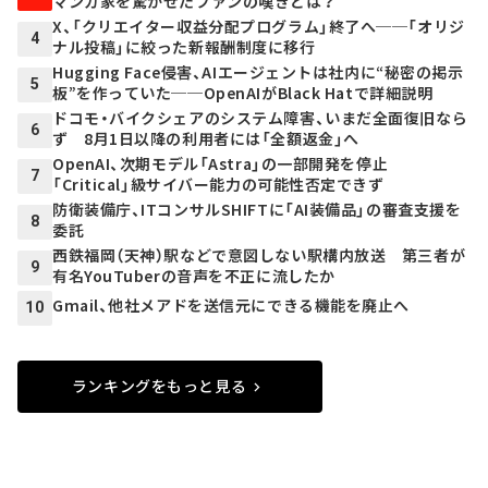
マンガ家を驚かせたファンの嘆きとは？
X、「クリエイター収益分配プログラム」終了へ──「オリジ
4
ナル投稿」に絞った新報酬制度に移行
Hugging Face侵害、AIエージェントは社内に“秘密の掲示
5
板”を作っていた──OpenAIがBlack Hatで詳細説明
ドコモ・バイクシェアのシステム障害、いまだ全面復旧なら
6
ず 8月1日以降の利用者には「全額返金」へ
OpenAI、次期モデル「Astra」の一部開発を停止
7
「Critical」級サイバー能力の可能性否定できず
防衛装備庁、ITコンサルSHIFTに「AI装備品」の審査支援を
8
委託
西鉄福岡（天神）駅などで意図しない駅構内放送 第三者が
9
有名YouTuberの音声を不正に流したか
Gmail、他社メアドを送信元にできる機能を廃止へ
10
ランキングをもっと見る