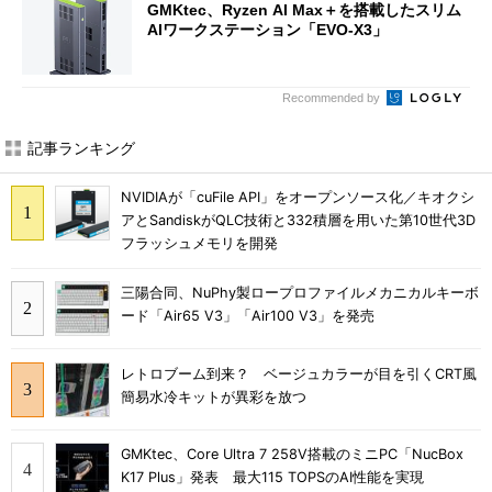
GMKtec、Ryzen AI Max＋を搭載したスリム
AIワークステーション「EVO-X3」
Recommended by
記事ランキング
NVIDIAが「cuFile API」をオープンソース化／キオクシ
アとSandiskがQLC技術と332積層を用いた第10世代3D
フラッシュメモリを開発
三陽合同、NuPhy製ロープロファイルメカニカルキーボ
ード「Air65 V3」「Air100 V3」を発売
レトロブーム到来？ ベージュカラーが目を引くCRT風
簡易水冷キットが異彩を放つ
GMKtec、Core Ultra 7 258V搭載のミニPC「NucBox
K17 Plus」発表 最大115 TOPSのAI性能を実現