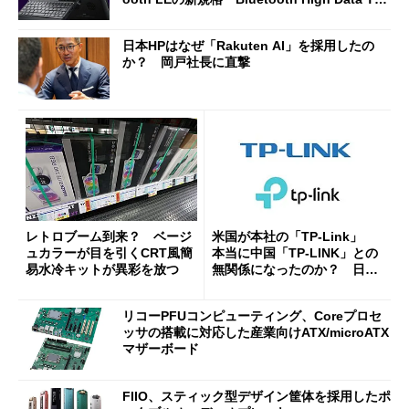
oughput」が明...
日本HPはなぜ「Rakuten AI」を採用したの
か？ 岡戸社長に直撃
レトロブーム到来？ ベージ
米国が本社の「TP-Link」
ュカラーが目を引くCRT風簡
本当に中国「TP-LINK」との
易水冷キットが異彩を放つ
無関係になったのか？ 日本
法人に聞く
リコーPFUコンピューティング、Coreプロセ
ッサの搭載に対応した産業向けATX/microATX
マザーボード
FIIO、スティック型デザイン筐体を採用したポ