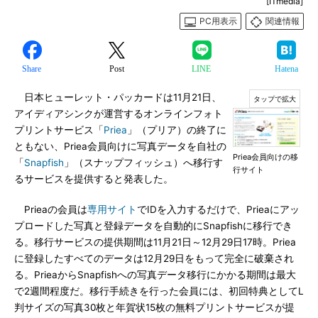
[ITmedia]
PC用表示
関連情報
Share
Post
LINE
Hatena
日本ヒューレット・パッカードは11月21日、
アイディアシンクが運営するオンラインフォト
プリントサービス「
Priea
」（プリア）の終了に
ともない、Priea会員向けに写真データを自社の
Priea会員向けの移
「
Snapfish
」（スナップフィッシュ）へ移行す
行サイト
るサービスを提供すると発表した。
Prieaの会員は
専用サイト
でIDを入力するだけで、Prieaにアッ
プロードした写真と登録データを自動的にSnapfishに移行でき
る。移行サービスの提供期間は11月21日～12月29日17時。Priea
に登録したすべてのデータは12月29日をもって完全に破棄され
る。PrieaからSnapfishへの写真データ移行にかかる期間は最大
で2週間程度だ。移行手続きを行った会員には、初回特典としてL
判サイズの写真30枚と年賀状15枚の無料プリントサービスが提