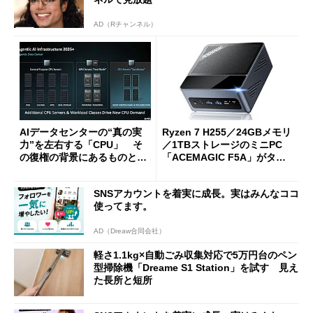
AD（Rチャンネル）
AIデータセンターの“真の実
Ryzen 7 H255／24GBメモリ
力”を左右する「CPU」 そ
／1TBストレージのミニPC
の復権の背景にあるものと
「ACEMAGIC F5A」がタイ
は？
ムセールで41％オフの10万69
98円に
SNSアカウントを着実に成長。実はみんなココ
使ってます。
AD（Dreaw合同会社）
軽さ1.1kg×自動ごみ収集対応で5万円台のペン
型掃除機「Dreame S1 Station」を試す 見え
た長所と短所