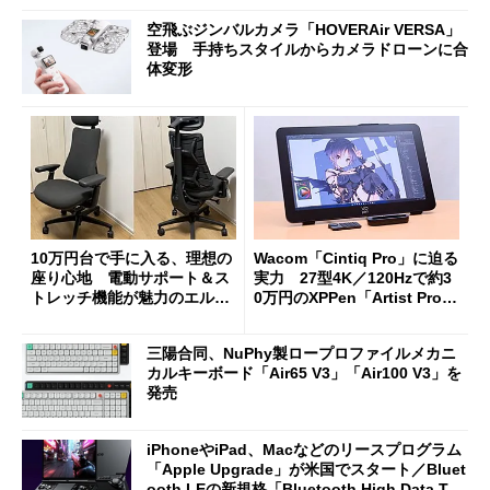
空飛ぶジンバルカメラ「HOVERAir VERSA」
登場 手持ちスタイルからカメラドローンに合
体変形
10万円台で手に入る、理想の
Wacom「Cintiq Pro」に迫る
座り心地 電動サポート＆ス
実力 27型4K／120Hzで約3
トレッチ機能が魅力のエルゴ
0万円のXPPen「Artist Pro 2
ノミクスチェア「LiberNovo
7（Gen 2）」でお絵描きして
Omni Gen」を試す
分かった魅力と妥協点
三陽合同、NuPhy製ロープロファイルメカニ
カルキーボード「Air65 V3」「Air100 V3」を
発売
iPhoneやiPad、Macなどのリースプログラム
「Apple Upgrade」が米国でスタート／Bluet
ooth LEの新規格「Bluetooth High Data Thr