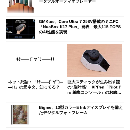
ータブルオーディオプレーヤー
GMKtec、Core Ultra 7 258V搭載のミニPC
「NucBox K17 Plus」発表 最大115 TOPS
のAI性能を実現
ネット死語：「ｷﾀ――(ﾟ∀ﾟ)―
巨大スティックが生み出す謎
―!!」の元ネタ、知ってる？
の“脳汁感” XPPen「Pilot P
ro 編集コンソール」のお絵描
き実用度をチェック
Bigme、13型カラーE Inkディスプレイを備え
たデジタルフォトフレーム