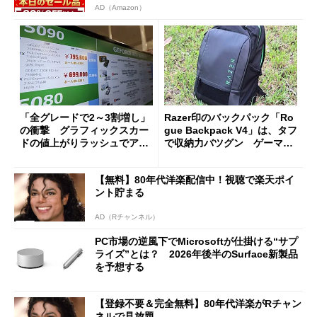
AD（Amazon）
「全グレードで2～3割増し」
Razer印のバックパック「Ro
の衝撃 グラフィックスカー
gue Backpack V4」は、タフ
ドの値上がりラッシュでアキ
で収納力バツグン ゲーマー
バの購入制限が深刻化
じゃなくても欲しくなる
【無料】80年代洋楽配信中！視聴で楽天ポイ
ント貯まる
AD（Rチャンネル）
PC市場の逆風下でMicrosoftが仕掛ける“サプ
ライズ”とは？ 2026年後半のSurface新製品
を予想する
【登録不要＆完全無料】80年代洋楽がRチャン
ネルで見放題