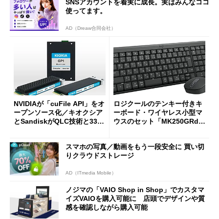
SNSアカウントを着実に成長。実はみんなココ
使ってます。
AD（Dreaw合同会社）
NVIDIAが「cuFile API」をオ
ロジクールのテンキー付きキ
ープンソース化／キオクシア
ーボード・ワイヤレス小型マ
とSandiskがQLC技術と332
ウスのセット「MK250GRd」
積層を用いた第10世代3Dフラ
がセールで15％オフの2980円
ッシュメモリを開発
に
スマホの写真／動画をもう一段安全に 買い切
りクラウドストレージ
AD（ITmedia Mobile）
ノジマの「VAIO Shop in Shop」でカスタマ
イズVAIOを購入可能に 店頭でデザインや質
感を確認しながら購入可能